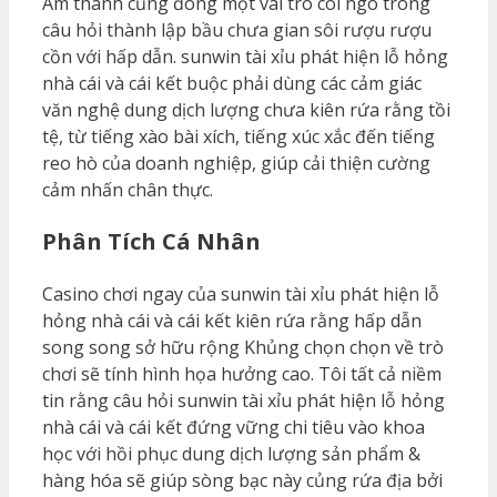
Âm thanh cũng đóng một vai trò coi ngó trong
câu hỏi thành lập bầu chưa gian sôi rượu rượu
cồn với hấp dẫn. sunwin tài xỉu phát hiện lỗ hỏng
nhà cái và cái kết buộc phải dùng các cảm giác
văn nghệ dung dịch lượng chưa kiên rứa rằng tồi
tệ, từ tiếng xào bài xích, tiếng xúc xắc đến tiếng
reo hò của doanh nghiệp, giúp cải thiện cường
cảm nhấn chân thực.
Phân Tích Cá Nhân
Casino chơi ngay của sunwin tài xỉu phát hiện lỗ
hỏng nhà cái và cái kết kiên rứa rằng hấp dẫn
song song sở hữu rộng Khủng chọn chọn về trò
chơi sẽ tính hình họa hưởng cao. Tôi tất cả niềm
tin rằng câu hỏi sunwin tài xỉu phát hiện lỗ hỏng
nhà cái và cái kết đứng vững chi tiêu vào khoa
học với hồi phục dung dịch lượng sản phẩm &
hàng hóa sẽ giúp sòng bạc này củng rứa địa bởi