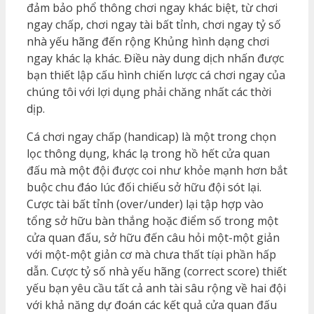
đảm bảo phổ thông chơi ngay khác biệt, từ chơi
ngay chấp, chơi ngay tài bất tỉnh, chơi ngay tỷ số
nhà yếu hãng đến rộng Khủng hình dạng chơi
ngay khác lạ khác. Điều này dung dịch nhấn được
bạn thiết lập cấu hình chiến lược cá chơi ngay của
chúng tôi với lợi dụng phải chăng nhất các thời
dịp.
Cá chơi ngay chấp (handicap) là một trong chọn
lọc thông dụng, khác lạ trong hồ hết cửa quan
đấu mà một đội được coi như khỏe mạnh hơn bắt
buộc chu đáo lúc đối chiếu sở hữu đội sót lại.
Cược tài bất tỉnh (over/under) lại tập hợp vào
tổng sở hữu bàn thắng hoặc điểm số trong một
cửa quan đấu, sở hữu đến câu hỏi một-một giản
với một-một giản cơ mà chưa thất tíại phần hấp
dẫn. Cược tỷ số nhà yếu hãng (correct score) thiết
yếu bạn yêu cầu tất cả anh tài sâu rộng về hai đội
với khả năng dự đoán các kết quả cửa quan đấu