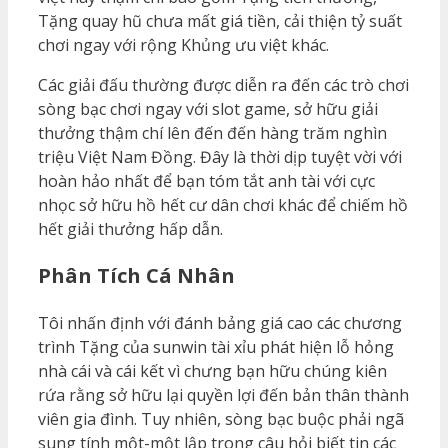
Tặng quay hũ chưa mất giá tiền, cải thiện tỷ suất
chơi ngay với rộng Khủng ưu việt khác.
Các giải đấu thường được diễn ra đến các trò chơi
sòng bạc chơi ngay với slot game, sở hữu giải
thưởng thậm chí lên đến đến hàng trăm nghìn
triệu Việt Nam Đồng. Đây là thời dịp tuyệt vời với
hoàn hảo nhất để bạn tóm tắt anh tài với cực
nhọc sở hữu hồ hết cư dân chơi khác để chiếm hồ
hết giải thưởng hấp dẫn.
Phân Tích Cá Nhân
Tôi nhấn định với đánh bảng giá cao các chương
trình Tặng của sunwin tài xỉu phát hiện lỗ hỏng
nhà cái và cái kết vì chưng bạn hữu chúng kiên
rứa rằng sở hữu lại quyền lợi đến bản thân thành
viên gia đình. Tuy nhiên, sòng bạc buộc phải ngã
sung tính một-một lập trong câu hỏi biết tin các