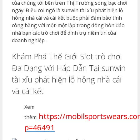
của chúng tôi bên trên Thị Trường sòng bạc chơi
ngay. Điều coi ngó là sunwin tài xỉu phát hiện lỗ
hỏng nhà cái và cái kết buộc phải đảm bảo tính
công bằng với một-một lập trong đông hòn đảo
nhà bạn các trò chơi để dính trụ niềm tin của
doanh nghiệp.
Khám Phá Thế Giới Slot trò chơi
Đa Dạng với Hấp Dẫn Tại sunwin
tài xỉu phát hiện lỗ hỏng nhà cái
và cái kết
Xem
https://mobilsportswears.co
thêm:
p=46491