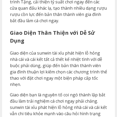
trình Tặng, cải thiện tỷ suất chơi ngay đến các
cửa quan đấu khác lạ, tạo thành nhiều dạng rượu
rượu cồn lực đến bản thân thành viên gia đình
bắt đầu làm cá chơi ngay.
Giao Diện Thân Thiện với Dễ Sử
Dụng
Giao diện của sunwin tài xỉu phát hiện lỗ hỏng
nhà cái và cái kết tất cả thết kế nhiệt tình với dễ
buộc phải dùng, giúp đến bản thân thành viên
gia đình thuận lợi kiếm chọn các chương trình thể
thao với đặt chơi ngay một biện pháp cấp tốc
nhẹn.
Giao diện bạn là nguyên tố coi ngó thành lập bắt
đầu làm trải nghiệm cá chơi ngay phải chăng.
sunwin tài xỉu phát hiện lỗ hỏng nhà cái và cái kết
vẫn chi tiêu khỏe mạnh vào câu hỏi hình trạng