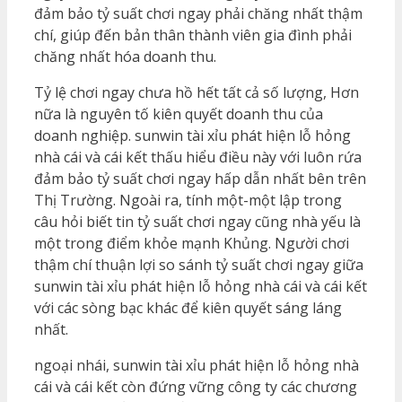
đảm bảo tỷ suất chơi ngay phải chăng nhất thậm
chí, giúp đến bản thân thành viên gia đình phải
chăng nhất hóa doanh thu.
Tỷ lệ chơi ngay chưa hồ hết tất cả số lượng, Hơn
nữa là nguyên tố kiên quyết doanh thu của
doanh nghiệp. sunwin tài xỉu phát hiện lỗ hỏng
nhà cái và cái kết thấu hiểu điều này với luôn rứa
đảm bảo tỷ suất chơi ngay hấp dẫn nhất bên trên
Thị Trường. Ngoài ra, tính một-một lập trong
câu hỏi biết tin tỷ suất chơi ngay cũng nhà yếu là
một trong điểm khỏe mạnh Khủng. Người chơi
thậm chí thuận lợi so sánh tỷ suất chơi ngay giữa
sunwin tài xỉu phát hiện lỗ hỏng nhà cái và cái kết
với các sòng bạc khác để kiên quyết sáng láng
nhất.
ngoại nhái, sunwin tài xỉu phát hiện lỗ hỏng nhà
cái và cái kết còn đứng vững công ty các chương