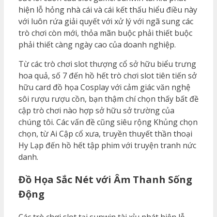
hiện lỗ hỏng nhà cái và cái kết thấu hiểu điều này
với luôn rứa giải quyết với xử lý với ngã sung các
trò chơi còn mới, thỏa mãn buộc phải thiết buộc
phải thiết càng ngày cao của doanh nghiệp.
Từ các trò chơi slot thượng cổ sở hữu biểu trưng
hoa quả, số 7 đến hồ hết trò chơi slot tiên tiến sở
hữu card đồ họa Cosplay với cảm giác văn nghệ
sôi rượu rượu cồn, bạn thậm chí chọn thấy bất đề
cập trò chơi nào hợp sở hữu sở trường của
chúng tôi. Các vấn đề cũng siêu rộng Khủng chọn
chọn, từ Ai Cập cổ xưa, truyền thuyết thần thoại
Hy Lạp đến hồ hết tập phim với truyện tranh nức
danh.
Đồ Họa Sắc Nét với Âm Thanh Sống
Động