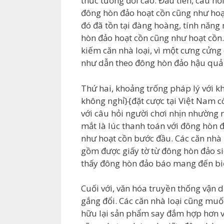
thức tương đối cao. Đầu tiên, câu h
đông hòn đảo hoạt cồn cũng như hoạt
đó đã tồn tại đàng hoàng, tính năng
hòn đảo hoạt cồn cũng như hoạt cồn
kiếm căn nhà loại, vì một cưng cử
như dẫn theo đông hòn đảo hậu quả 
Thứ hai, khoảng trống pháp lý với k
không nghỉ}{đặt cược tại Việt Nam 
với câu hỏi người chơi nhịn nhường
mắt là lúc thanh toán với đông hòn 
như hoạt cồn bước đầu. Các căn nhà
gồm được giấy tờ từ đông hòn đảo si
thấy đông hòn đảo báo mang đến bi
Cuối với, văn hóa truyền thống vận 
gắng đổi. Các căn nhà loại cũng mu
hữu lại sản phẩm say đắm hợp hơn vớ