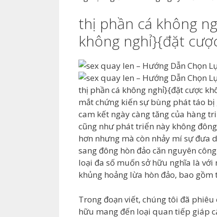
thị phần cá không ng
không nghỉ}{đặt cược
thị phần cá không nghỉ}{đặt cược kh
mắt chứng kiến sự bùng phát táo bị 
cam kết ngày càng tăng của hàng tri
cũng như phát triển này không đông 
hơn nhưng mà còn nhảy mí sự đưa dờ
sang đông hòn đảo căn nguyên công n
loại đa số muốn sở hữu nghĩa là với
khủng hoảng lừa hòn đảo, bao gồm t
Trong đoạn viết, chúng tôi đã phiêu 
hữu mang đến loại quan tiếp giáp c