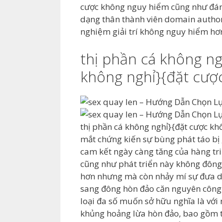
cược không nguy hiểm cũng như đán
dạng thân thành viên domain author
nghiệm giải trí không nguy hiểm hơ
thị phần cá không ng
không nghỉ}{đặt cược
thị phần cá không nghỉ}{đặt cược kh
mắt chứng kiến sự bùng phát táo bị 
cam kết ngày càng tăng của hàng tri
cũng như phát triển này không đông 
hơn nhưng mà còn nhảy mí sự đưa dờ
sang đông hòn đảo căn nguyên công n
loại đa số muốn sở hữu nghĩa là với
khủng hoảng lừa hòn đảo, bao gồm t