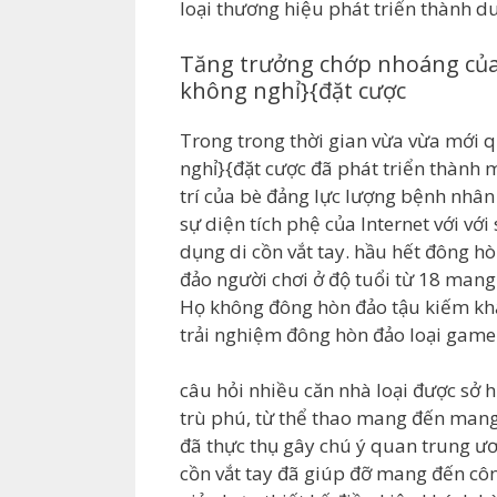
loại thương hiệu phát triển thành du
Tăng trưởng chớp nhoáng của 
không nghỉ}{đặt cược
Trong trong thời gian vừa vừa mới q
nghỉ}{đặt cược đã phát triển thành 
trí của bè đảng lực lượng bệnh nhân V
sự diện tích phệ của Internet với vớ
dụng di cồn vắt tay. hầu hết đông hò
đảo người chơi ở độ tuổi từ 18 mang
Họ không đông hòn đảo tậu kiếm kh
trải nghiệm đông hòn đảo loại game
câu hỏi nhiều căn nhà loại được sở 
trù phú, từ thể thao mang đến mang
đã thực thụ gây chú ý quan trung ư
cồn vắt tay đã giúp đỡ mang đến côn