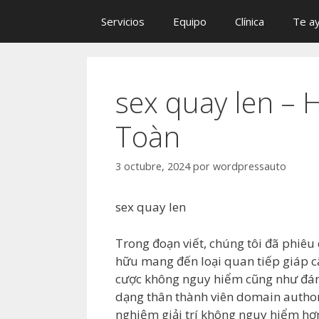
Saltar
Servicios
Equipo
Clínica
Te a
al
contenido
sex quay len –
Toàn
3 octubre, 2024
por
wordpressauto
sex quay len
Trong đoạn viết, chúng tôi đã phiêu 
hữu mang đến loại quan tiếp giáp c
cược không nguy hiểm cũng như đán
dạng thân thành viên domain author
nghiệm giải trí không nguy hiểm hơ