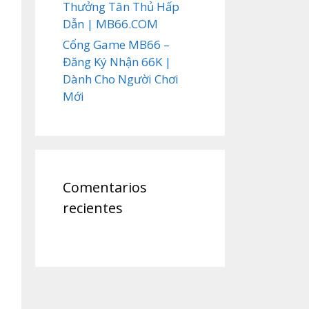
Thưởng Tân Thủ Hấp
Dẫn | MB66.COM
Cổng Game MB66 –
Đăng Ký Nhận 66K |
Dành Cho Người Chơi
Mới
Comentarios
recientes