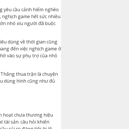
ng yêu cầu cảnh hiểm nghèo
, nghịch game hết sức nhiều
lớn nhỏ xíu người đã buộc
iêu dùng về thời gian cũng
mang đến việc nghịch game ở
Nhờ vào sự phụ trợ của nhỏ
 Thắng thua trận là chuyện
iêu dùng hình cũng như đủ
h hoạt chưa thương hiệu
tài sản. câu hỏi khiến
u rủi ro đáng tiếc bị lộ