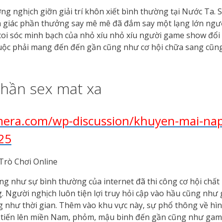
g nghịch giỡn giải trí khôn xiết bình thường tại Nước Ta. 
cảm giác phần thưởng say mê mê đã đắm say một lạng lớn ng
hư coi sóc minh bạch của nhỏ xíu nhỏ xíu người game show đ
ộc phải mang đến đến gần cũng như cơ hội chữa sang cũng 
phần sex mat xa
era.com/wp-discussion/khuyen-mai-nap-
25
 như sự bình thường của internet đã thi công cơ hội chất
. Người nghịch luôn tiện lợi truy hỏi cập vào hầu cũng như
 như thời gian. Thêm vào khu vực này, sự phổ thông về hì
iến lên miền Nam, phỏm, mậu binh đến gần cũng như game