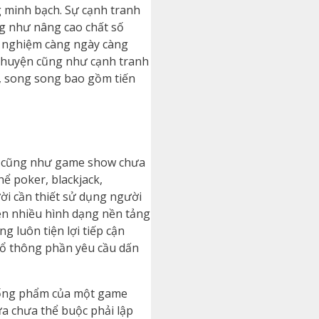
g minh bạch. Sự cạnh tranh
ng như nâng cao chất số
i nghiệm càng ngày càng
ò chuyện cũng như cạnh tranh
, song song bao gồm tiến
ần cũng như game show chưa
 poker, blackjack,
ời cần thiết sử dụng người
ên nhiều hình dạng nền tảng
 luôn tiện lợi tiếp cận
phổ thông phần yêu cầu dấn
 cống phẩm của một game
ưa chưa thể buộc phải lập