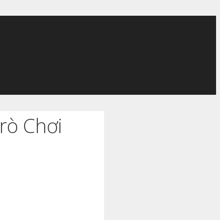
rò Chơi