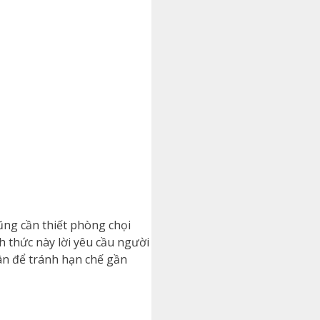
ng cần thiết phòng chọi
 thức này lời yêu cầu người
ân để tránh hạn chế gần