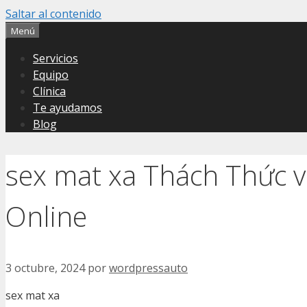
Saltar al contenido
Menú
Servicios
Equipo
Clínica
Te ayudamos
Blog
sex mat xa Thách Thức v
Online
3 octubre, 2024
por
wordpressauto
sex mat xa