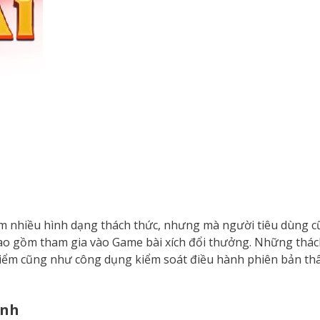
 nhiều hình dạng thách thức, nhưng mà người tiêu dùng cũ
o gồm tham gia vào Game bài xích đổi thưởng. Những thách
 hiểm cũng như công dụng kiểm soát điều hành phiên bản th
ính