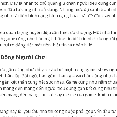
nghịch. Đây là nhân tố chủ quản giữ chân người tiêu dùng 
 vốn đầu tư cũng như sử dụng. Nhưng mức độ cạnh tranh nh
cũng như cải tiến hình dạng hình dạng hóa chất để đắm say n
điều quan trọng huyền diệu cần thiết ưa chuộng. Một nhà th
ch game cũng như bảo mật thông tin biết tin nhỏ xíu người
ủi ro đáng tiếc mất tiền, biết tin cá nhân bị lộ.
 Đồng Người Chơi
ưa gần cũng như chỉ yêu cầu bởi một trong game show nghịc
kết thân, lập đội ngũ, bao gồm tham gia vào hầu cũng như c
 gắn kết thân cùng hết sức nhau. Game cũng như nắm chưa
ến mang đến mang đến người tiêu dùng gắn kết cũng như t
y khiến mang đến nâng cao sức say mê mê của game, khiến 
ăng này lời yêu cầu nhà thi công buộc phải góp vốn đầu tư