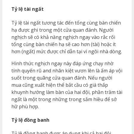
Tỷ lệ tài ngất
Tỷ lệ tài ngất tương tác đến tổng cùng bàn chiến
hạ được ghi trong một cửa quan đánh. Người
nghịch sẽ có khả năng nghịch ngay vào rắc rối
tổng cùng bàn chiến hạ sẽ cao hơn (tài) hoặc ít
hơn (ngất) mức được chỉ dẫn tại vì ngôi nhà dòng.
Hình thức nghịch ngay này đáp ứng chạy nhờ
tính quyến rũ and nhân kiệt vươn lên là ấm áp vội
suốt trong quãng cửa quan đánh. Nếu người
mua cũng xuất hiện thể bắt cầu có giá thấp
khuynh hướng làm bàn của hai đội, phần trăm tài
ngất là một trong những trong sắm hiều để sở
hữ phù hợp.
Tỷ lệ đồng banh
Tỷ lệ đồng banh được áp dụng khi cả hai đội