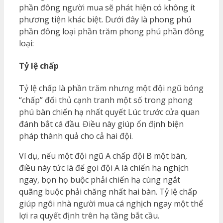
phần đông người mua sẽ phát hiện có không ít
phương tiện khác biệt. Dưới đây là phong phú
phần đông loại phần trăm phong phú phần đông
loại:
Tỷ lệ chấp
Tỷ lệ chấp là phần trăm nhưng một đội ngũ bóng
“chấp” đối thủ cạnh tranh một số trong phong
phú bàn chiến hạ nhất quyết Lúc trước cửa quan
đánh bắt cá đầu. Điều này giúp ổn định biện
pháp thành quả cho cả hai đội.
Ví dụ, nếu một đội ngũ A chấp đội B một bàn,
điều này tức là để gọi đội A là chiến hạ nghịch
ngay, bọn họ buộc phải chiến hạ cùng ngắt
quãng buộc phải chăng nhất hai bàn. Tỷ lệ chấp
giúp ngôi nhà người mua cá nghịch ngay một thể
lợi ra quyết định trên hạ tầng bắt cầu.