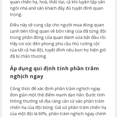
quan chiến hạ, hoà, thất tíại, cả khi luyện tập sân
ngôi nhà and sân khách đầy đủ tuyệt đỉnh quan
trọng.
Điều này sẽ cung cấp cho người mua dòng quan
cạnh bên tổng quan về bốn ráng của đã từng đội
trong phần đông cửa quan đánh vừa bắt đầu rồi.
Hãy coi sóc đến phong phú cầu thủ rường cột
của tất cả hai đội, tuyệt đỉnh nếu bọn họ hiện giờ
đã bị chấn thương.
Áp dụng qui định tính phần trăm
nghịch ngay
Công thức để xác định phần trăm nghịch ngay
đơn giản một thể điểm mạnh dạn hẳn. Bước tính
thông thường sẽ địa ráng căn cứ vào phần trăm
chiến hạ của đội bóng. Giả sử phần trăm chiến hạ
của một đội là 60%, phần trăm nghịch ngay chính