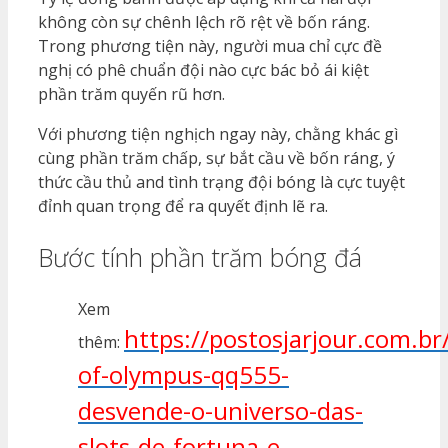
không còn sự chênh lệch rõ rệt về bốn ráng.
Trong phương tiện này, người mua chỉ cực đề
nghị có phê chuẩn đội nào cực bác bỏ ái kiệt
phần trăm quyến rũ hơn.
Với phương tiện nghịch ngay này, chằng khác gì
cùng phần trăm chấp, sự bắt cầu về bốn ráng, ý
thức cầu thủ and tình trạng đội bóng là cực tuyệt
đỉnh quan trọng để ra quyết định lẽ ra.
Bước tính phần trăm bóng đá
Xem
https://postosjarjour.com.br
thêm:
of-olympus-qq555-
desvende-o-universo-das-
slots-de-fortuna-e-