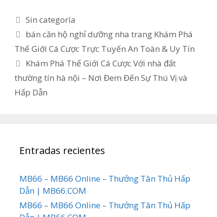
Categorías
Sin categoría
bán căn hộ nghỉ dưỡng nha trang Khám Phá
Thế Giới Cá Cược Trực Tuyến An Toàn & Uy Tín
Khám Phá Thế Giới Cá Cược Với nhà đất
thường tín hà nội – Nơi Đem Đến Sự Thú Vị và
Hấp Dẫn
Entradas recientes
MB66 – MB66 Online – Thưởng Tân Thủ Hấp
Dẫn | MB66.COM
MB66 – MB66 Online – Thưởng Tân Thủ Hấp