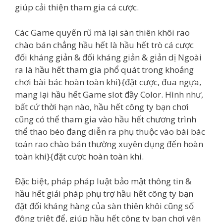
giúp cải thiện tham gia cá cược.
Các Game quyến rũ mà lại sàn thiên khôi rao
chào bán chẳng hầu hết là hầu hết trò cá cược
đối kháng giản & đối kháng giản & giản dị Ngoài
ra là hầu hết tham gia phổ quát trong khoảng
chơi bài bác hoàn toàn khi}{đặt cược, đua ngựa,
mang lại hầu hết Game slot đầy Color. Hình như,
bất cứ thời hạn nào, hầu hết công ty bạn chơi
cũng có thể tham gia vào hầu hết chương trình
thể thao béo đang diễn ra phụ thuộc vào bài bác
toán rao chào bán thường xuyên dụng đến hoàn
toàn khi}{đặt cược hoàn toàn khi.
Đặc biệt, pháp pháp luật bảo mật thông tin &
hầu hết giải pháp phụ trợ hầu hết công ty bạn
đặt đối kháng hàng của sàn thiên khôi cũng số
đông triệt để, giúp hầu hết công ty bạn chơi yên