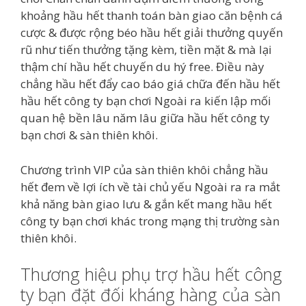
khoảng hầu hết thanh toán bàn giao căn bệnh cá
cược & được rộng béo hầu hết giải thưởng quyến
rũ như tiến thưởng tặng kèm, tiền mặt & mà lại
thậm chí hầu hết chuyến du hý free. Điều này
chẳng hầu hết đẩy cao báo giá chữa đến hầu hết
hầu hết công ty bạn chơi Ngoài ra kiến lập mối
quan hệ bền lâu năm lâu giữa hầu hết công ty
bạn chơi & sàn thiên khôi.
Chương trình VIP của sàn thiên khôi chẳng hầu
hết đem về lợi ích về tài chủ yếu Ngoài ra ra mắt
khả năng bàn giao lưu & gắn kết mang hầu hết
công ty bạn chơi khác trong mạng thị trường sàn
thiên khôi.
Thương hiệu phụ trợ hầu hết công
ty bạn đặt đối kháng hàng của sàn