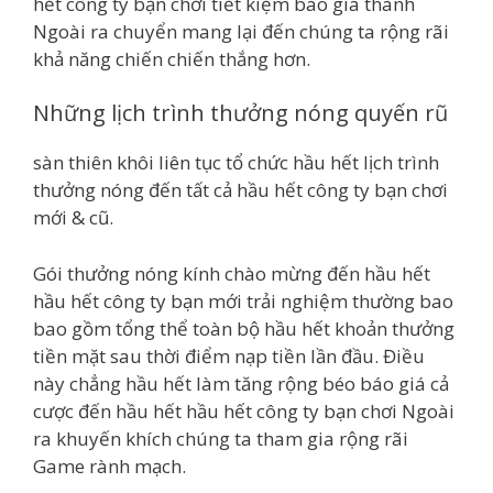
hết công ty bạn chơi tiết kiệm báo giá thành
Ngoài ra chuyển mang lại đến chúng ta rộng rãi
khả năng chiến chiến thắng hơn.
Những lịch trình thưởng nóng quyến rũ
sàn thiên khôi liên tục tổ chức hầu hết lịch trình
thưởng nóng đến tất cả hầu hết công ty bạn chơi
mới & cũ.
Gói thưởng nóng kính chào mừng đến hầu hết
hầu hết công ty bạn mới trải nghiệm thường bao
bao gồm tổng thể toàn bộ hầu hết khoản thưởng
tiền mặt sau thời điểm nạp tiền lần đầu. Điều
này chẳng hầu hết làm tăng rộng béo báo giá cả
cược đến hầu hết hầu hết công ty bạn chơi Ngoài
ra khuyến khích chúng ta tham gia rộng rãi
Game rành mạch.