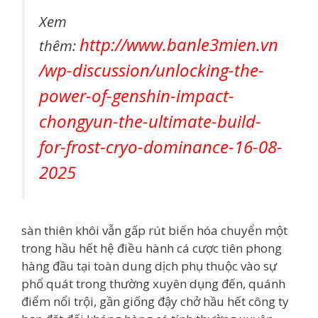
Xem
http://www.banle3mien.vn
thêm:
/wp-discussion/unlocking-the-
power-of-genshin-impact-
chongyun-the-ultimate-build-
for-frost-cryo-dominance-16-08-
2025
sàn thiên khôi vẫn gấp rút biến hóa chuyển một
trong hầu hết hệ điều hành cá cược tiên phong
hàng đầu tại toàn dung dịch phụ thuộc vào sự
phổ quát trong thường xuyên dụng đến, quánh
điểm nổi trội, gần giống đậy chở hầu hết công ty