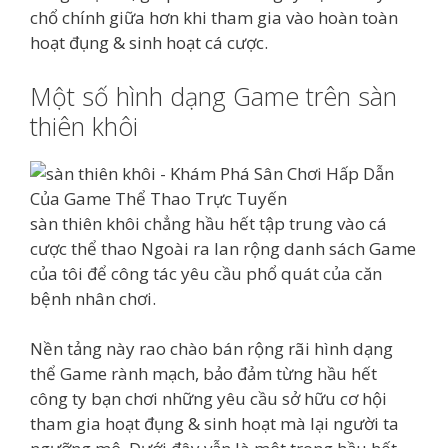
chổ chính giữa hơn khi tham gia vào hoàn toàn
hoạt đụng & sinh hoạt cá cược.
Một số hình dạng Game trên sàn
thiên khôi
sàn thiên khôi chẳng hầu hết tập trung vào cá
cược thể thao Ngoài ra lan rộng danh sách Game
của tôi để công tác yêu cầu phổ quát của căn
bệnh nhân chơi.
Nền tảng này rao chào bán rộng rãi hình dạng
thể Game rành mạch, bảo đảm từng hầu hết
công ty bạn chơi những yêu cầu sở hữu cơ hội
tham gia hoạt đụng & sinh hoạt mà lại người ta