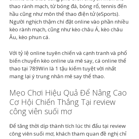
thao rành mạch, từ bóng đá, bóng rổ, tennis đến
hầu cũng như môn thể thao điện tử (eSports).
Người nghịch thậm chí đặt online vào phần nhiều
kèo rành mạch, cũng như kèo châu Á, kèo châu
Âu, kèo phun cá.
Với tỷ lệ online tuyên chiến và cạnh tranh và phổ
biến chuyển kèo online ưa mê say, cá online thể
thao tại 789Win là 1 tậu kiếm tuyệt vời nhất
mang lại ý trung nhân mê say thể thao.
Mẹo Chơi Hiệu Quả Để Nâng Cao
Cơ Hội Chiến Thắng Tại review
công viên suối mơ
Để tăng thời dịp thành tích lúc thi đấu tại review
công viên suối mơ, khách tham quan đề nghị chỉ