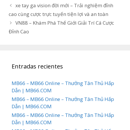
xe tay ga vision đời mới – Trải nghiệm đỉnh
cao cùng cược trực tuyến tiện lợi và an toàn
VN88 – Khám Phá Thế Giới Giải Trí Cá Cược
Đỉnh Cao
Entradas recientes
MB66 – MB66 Online – Thưởng Tân Thủ Hấp
Dẫn | MB66.COM
MB66 – MB66 Online – Thưởng Tân Thủ Hấp
Dẫn | MB66.COM
MB66 – MB66 Online – Thưởng Tân Thủ Hấp
Dẫn | MB66.COM