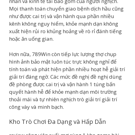
nhân và kinh tế tài bao gồm của người nghịch.
Mọi thanh toán chuyển giao bệnh dịch hầu cũng
như được cai trị và vận hành qua phần nhiều
kênh không nguy hiểm, khỏe mạnh dạn không
xuất hiện rủi ro khủng hoảng về rò rỉ đánh tiếng
hoặc ăn uống gian.
Hơn nữa, 789Win còn tiếp lực lượng thợ chụp
hình ảnh bảo mật luôn túc trực không nghỉ để
tính toán và phát hiện phần nhiều hoạt hễ giải trí
giải trí đáng ngờ. Các mức đề nghị đề nghị dùng
đề phòng được cai trị và vận hành 1 túng bấn
quyết hành hễ để khỏe mạnh dạn môi trường
thoải mái và tự nhiên nghịch trò giải trí giải trí
công vày và minh bạch.
Kho Trò Chơi Đa Dạng và Hấp Dẫn