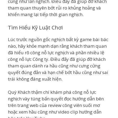
cũng như lần nghịch. Điều đấy đã giúp đỡ khách
tham quan thuyên bớt rủi ro khủng hoảng và
khiến mang lại tiếp thời gian nghịch.
Tìm Hiểu Kỹ Luật Chơi
Lúc trước nguồn gốc nghịch bất kỳ game bài bác
nào, hãy khỏe mạnh dạn rằng khách tham quan
đã hiểu rõ công nỗ lực nghịch và phần nhiều lệ
công nỗ lực Công ty. Điều đấy đã giúp đỡ khách
tham quan dành ra hầu cũng như cưng cửng
quyết đúng đắn và hạn chế bớt hầu cũng như sai
trái không đáng xuất hiện.
Quý Khách thậm chí khám phá công nỗ lực
nghịch vày túng bấn quyết đọc hướng dẫn bên
trên trang web của review công viên suối mơ
hoặc xem hầu cũng như video clip hướng dẫn