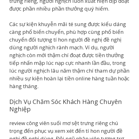
trưng riêng, người nghịch luôn xuất hiện dịp đoạt
được phần nhiều phần thưởng quý hiếm.
Các sự kiện khuyễn mãi té sung được kiểu dáng
càng phổ biến chuyển, phù hợp cùng phổ biến
chuyển đối tượng tí hon người đề nghị đề nghị
dùng người nghịch rành mạch. Ví dụ, người
nghịch còn mới thậm chí đoạt được tiền thưởng
tiếp nhấn mập lúc nạp cực nhanh lần đầu, trong
lúc người nghịch lâu năm thậm chí tham dự phần
nhiều sự kiện hoàn lại tiền online hàng tuần hoặc
hàng tháng.
Dịch Vụ Chăm Sóc Khách Hàng Chuyên
Nghiệp
review công viên suối mơ sệt trưng riêng chú
trọng đến phục vụ xem xét đến tí hon người đề
nghị đề nghị dùng. Đội ngũ nhân viên tương trợ