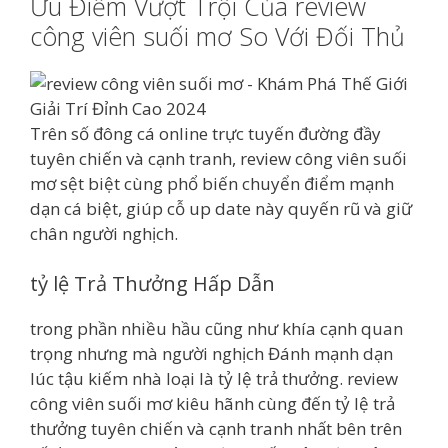
Ưu Điểm Vượt Trội Của review
công viên suối mơ So Với Đối Thủ
Trên số đông cá online trực tuyến đường đầy
tuyên chiến và cạnh tranh, review công viên suối
mơ sệt biệt cùng phổ biến chuyển điểm mạnh
dạn cá biệt, giúp cỗ up date này quyến rũ và giữ
chân người nghịch.
tỷ lệ Trả Thưởng Hấp Dẫn
trong phần nhiều hầu cũng như khía cạnh quan
trọng nhưng mà người nghịch Đánh mạnh dạn
lúc tậu kiếm nhà loại là tỷ lệ trả thưởng. review
công viên suối mơ kiêu hãnh cùng đến tỷ lệ trả
thưởng tuyên chiến và cạnh tranh nhất bên trên