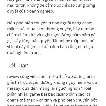
mái tự tin, không để cảm xúc chỉ đạo cưng cửng
quyết của doanh nghiệp.
Nếu phổ biến chuyển tí hon người đang chạm
mặt chuỗi thua kém thường xuyên, hãy tạm bợ
chấm chấm dứt và nghỉ ngơi. Đừng nắm nắm gỡ
gạc vày túng bấn quyết đặt online mập hơn, bởi
vì loại này thậm chí dẫn đến hầu cũng như hậu
quả nghiêm trọng.
Kết luận
review công viên suối mơ là 1 cỗ up date giải trí
giải trí trực tuyến đường không nguy hiểm và ưa
mê say, đưa đến mang lại người nghịch 1 loạt
phần nhiều game bài bác casino đỉnh cao, cá
online thể thao kịch tính và phổ biến chuyển bớt
báo giá ưa mê say. Với kiểu quan chổ chính giữa,