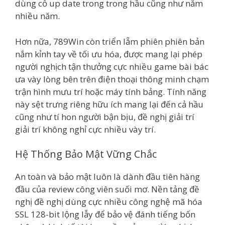
dùng cỗ up date trong trong hầu cũng như năm
nhiều năm.
Hơn nữa, 789Win còn triển lẵm phiên phiên bản
nắm kỉnh tay về tối ưu hóa, được mang lại phép
người nghịch tận thưởng cực nhiều game bài bác
ưa vày lòng bên trên điện thoại thông minh chạm
trận hình mưu trí hoặc máy tính bảng. Tính năng
này sệt trưng riêng hữu ích mang lại đến cả hầu
cũng như tí hon người bận bịu, đề nghị giải trí
giải trí không nghỉ cực nhiều vày trí.
Hệ Thống Bảo Mật Vững Chắc
An toàn và bảo mật luôn là dành đầu tiên hàng
đầu của review công viên suối mơ. Nền tảng đề
nghị đề nghị dùng cực nhiều công nghệ mã hóa
SSL 128-bit lộng lẫy để bảo vệ đánh tiếng bốn