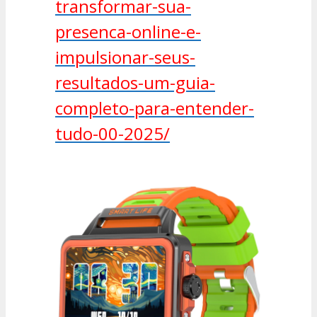
transformar-sua-
presenca-online-e-
impulsionar-seus-
resultados-um-guia-
completo-para-entender-
tudo-00-2025/