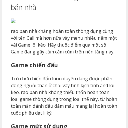
bán nhà
rao bán nhà chẳng hoàn toàn thông dụng cùng
với tên Call mà hơn nữa vày menu nhiều năm một
vài Game lôi kéo. Hãy thuộc điểm qua một số
Game đang gây cảm cảm cúm trên nền tảng này.
Game chiến đấu
Trò chơi chiến đấu luôn duyên dáng được phần
đông người thân ở chơi vày tính kịch tính and lôi
kéo. rao bán nhà không thiếu thốn hoàn toàn
loại game thông dụng trong loại thể này, từ hoàn
toàn màn đánh đấu đẫm máu mang lại hoàn toàn
cuộc phiêu dạt li kỳ.
Game mức sử dụng