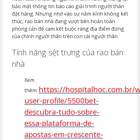
bảo mật thông tin báo cáo giải trình người thân
đặt hàng. Nhưng nhờ vào sự nắm kỉnh không kết
thúc, rao bán nhà đang vượt bên hoàn toàn
phòng cản để cam kết buộc ràng địa điểm đứng
của chính người thân trên con cái người thân.
Tính năng sệt trưng của rao bán
nhà
Xem
https://hospitalhoc.com.br/
thêm:
user-profile/5500bet-
descubra-tudo-sobre-
essa-plataforma-de-
apostas-em-crescente-