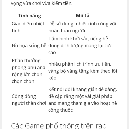
vọng vừa chơi vừa kiếm tiền.
Tính năng
Mô tả
Giao diện nhiệt
Dễ sử dụng, nhiệt tình cùng với
tình
hoàn toàn người
Tấm hình khởi sắc, tiếng hễ
Đồ họa sống hễ
dung dịch lượng mang lợi cực
cao
Phần thưởng
nhiều phần lịch trình ưu tiên,
phong phú and
vàng bộ vàng tặng kèm theo lôi
rộng lớn chọn
kéo
chọn chọn
Kết nối đối kháng giản dễ dàng,
Cộng đồng
đề cập rằng một vài giải pháp
người thân chơi
and mang tham gia vào hoạt hễ
công thuộc
Các Game phổ thông trên rao