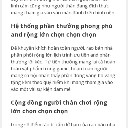
linh cảm cũng như người thân đang đích thực
mang tham gia vào vào màn đánh trên hình nền.
Hệ thống phần thưởng phong phú
and rộng lớn chọn chọn chọn
Để khuyến khích hoàn toàn người, rao bán nhà
phân phối rộng lớn lịch trình ưu tiên and phần
thưởng lôi kéo. Từ tiền thưởng mang lại cả hoàn
toàn vật phẩm trong game, hoàn toàn người
mang cơ hội nhấn thấy phần đông vàng bộ vàng
tặng kèm theo quý hiếm khi mang tham gia vào
vào một vài sự kiện đam mê.
Cộng đồng người thân chơi rộng
lớn chọn chọn chọn
trong số điểm táo bị cắn dở bạo của rao bán nhà