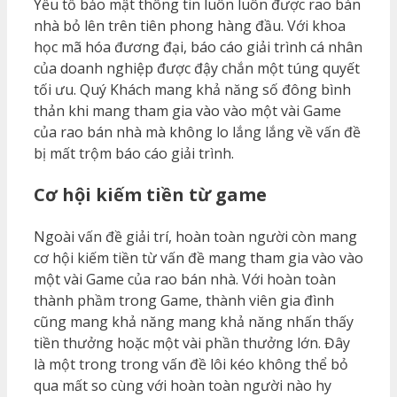
Yếu tố bảo mật thông tin luôn luôn được rao bán
nhà bỏ lên trên tiên phong hàng đầu. Với khoa
học mã hóa đương đại, báo cáo giải trình cá nhân
của doanh nghiệp được đậy chắn một túng quyết
tối ưu. Quý Khách mang khả năng số đông bình
thản khi mang tham gia vào vào một vài Game
của rao bán nhà mà không lo lắng lắng về vấn đề
bị mất trộm báo cáo giải trình.
Cơ hội kiếm tiền từ game
Ngoài vấn đề giải trí, hoàn toàn người còn mang
cơ hội kiếm tiền từ vấn đề mang tham gia vào vào
một vài Game của rao bán nhà. Với hoàn toàn
thành phầm trong Game, thành viên gia đình
cũng mang khả năng mang khả năng nhấn thấy
tiền thưởng hoặc một vài phần thưởng lớn. Đây
là một trong trong vấn đề lôi kéo không thể bỏ
qua mất so cùng với hoàn toàn người nào hy