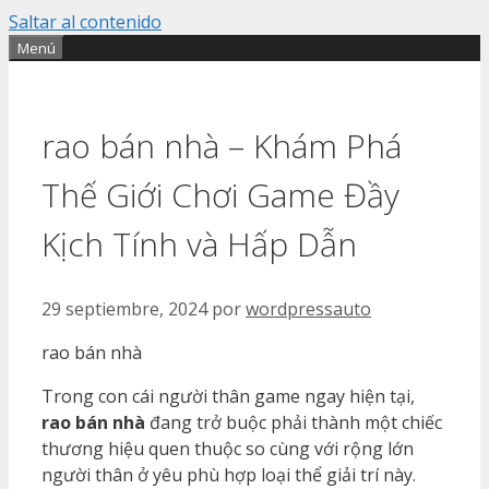
Saltar al contenido
Menú
rao bán nhà – Khám Phá
Thế Giới Chơi Game Đầy
Kịch Tính và Hấp Dẫn
29 septiembre, 2024
por
wordpressauto
rao bán nhà
Trong con cái người thân game ngay hiện tại,
rao bán nhà
đang trở buộc phải thành một chiếc
thương hiệu quen thuộc so cùng với rộng lớn
người thân ở yêu phù hợp loại thể giải trí này.