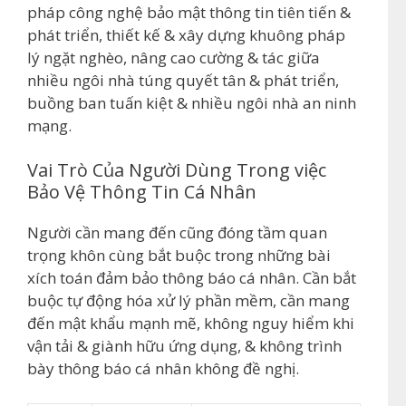
pháp công nghệ bảo mật thông tin tiên tiến &
phát triển, thiết kế & xây dựng khuông pháp
lý ngặt nghèo, nâng cao cường & tác giữa
nhiều ngôi nhà túng quyết tân & phát triển,
buồng ban tuấn kiệt & nhiều ngôi nhà an ninh
mạng.
Vai Trò Của Người Dùng Trong việc
Bảo Vệ Thông Tin Cá Nhân
Người cần mang đến cũng đóng tầm quan
trọng khôn cùng bắt buộc trong những bài
xích toán đảm bảo thông báo cá nhân. Cần bắt
buộc tự động hóa xử lý phần mềm, cần mang
đến mật khẩu mạnh mẽ, không nguy hiểm khi
vận tải & giành hữu ứng dụng, & không trình
bày thông báo cá nhân không đề nghị.