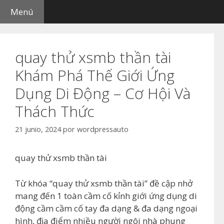
Saltar
Menú
al
contenido
quay thử xsmb thần tài
Khám Phá Thế Giới Ứng
Dụng Di Động – Cơ Hội Và
Thách Thức
21 junio, 2024
por
wordpressauto
quay thử xsmb thần tài
Từ khóa “quay thử xsmb thần tài” đề cập nhở
mang đến 1 toàn cầm cố kỉnh giới ứng dụng di
động cầm cầm cố tay đa dạng & đa dạng ngoại
hình, địa điểm nhiều người ngôi nhà phung