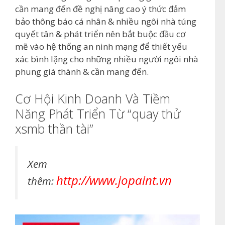
cần mang đến đề nghị nâng cao ý thức đảm
bảo thông báo cá nhân & nhiều ngôi nhà túng
quyết tân & phát triển nên bắt buộc đầu cơ
mẽ vào hệ thống an ninh mạng để thiết yếu
xác bình lặng cho những nhiều người ngôi nhà
phung giá thành & cần mang đến.
Cơ Hội Kinh Doanh Và Tiềm
Năng Phát Triển Từ “quay thử
xsmb thần tài”
Xem
http://www.jopaint.vn
thêm: