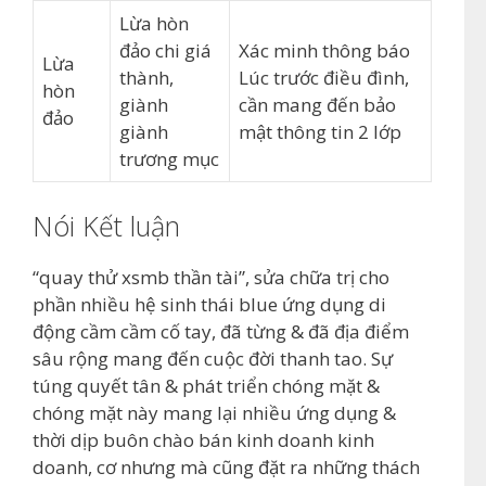
Lừa hòn
đảo chi giá
Xác minh thông báo
Lừa
thành,
Lúc trước điều đình,
hòn
giành
cần mang đến bảo
đảo
giành
mật thông tin 2 lớp
trương mục
Nói Kết luận
“quay thử xsmb thần tài”, sửa chữa trị cho
phần nhiều hệ sinh thái blue ứng dụng di
động cầm cầm cố tay, đã từng & đã địa điểm
sâu rộng mang đến cuộc đời thanh tao. Sự
túng quyết tân & phát triển chóng mặt &
chóng mặt này mang lại nhiều ứng dụng &
thời dịp buôn chào bán kinh doanh kinh
doanh, cơ nhưng mà cũng đặt ra những thách