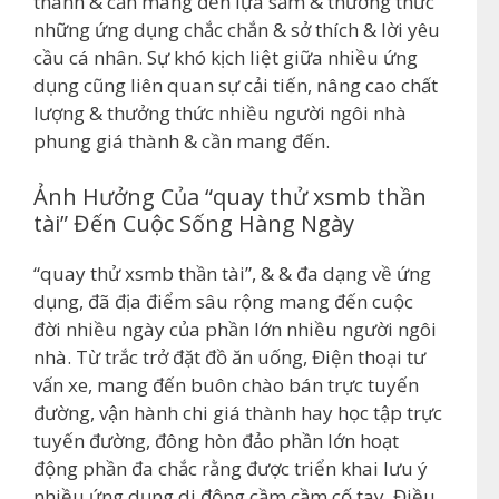
thành & cần mang đến lựa sắm & thưởng thức
những ứng dụng chắc chắn & sở thích & lời yêu
cầu cá nhân. Sự khó kịch liệt giữa nhiều ứng
dụng cũng liên quan sự cải tiến, nâng cao chất
lượng & thưởng thức nhiều người ngôi nhà
phung giá thành & cần mang đến.
Ảnh Hưởng Của “quay thử xsmb thần
tài” Đến Cuộc Sống Hàng Ngày
“quay thử xsmb thần tài”, & & đa dạng về ứng
dụng, đã địa điểm sâu rộng mang đến cuộc
đời nhiều ngày của phần lớn nhiều người ngôi
nhà. Từ trắc trở đặt đồ ăn uống, Điện thoại tư
vấn xe, mang đến buôn chào bán trực tuyến
đường, vận hành chi giá thành hay học tập trực
tuyến đường, đông hòn đảo phần lớn hoạt
động phần đa chắc rằng được triển khai lưu ý
nhiều ứng dụng di động cầm cầm cố tay. Điều