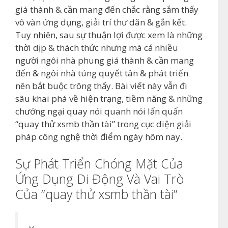
giá thành & cần mang đến chắc rằng sắm thấy
vô vàn ứng dụng, giải trí thư dãn & gắn kết.
Tuy nhiên, sau sự thuận lợi được xem là những
thời dịp & thách thức nhưng mà cả nhiều
người ngôi nhà phung giá thành & cần mang
đến & ngôi nhà túng quyết tân & phát triển
nên bắt buộc trông thấy. Bài viết này vẫn đi
sâu khai phá về hiện trạng, tiềm năng & những
chướng ngại quay nói quanh nói lẩn quẩn
“quay thử xsmb thần tài” trong cục diện giải
pháp công nghệ thời điểm ngày hôm nay.
Sự Phát Triển Chóng Mặt Của
Ứng Dụng Di Động Và Vai Trò
Của “quay thử xsmb thần tài”