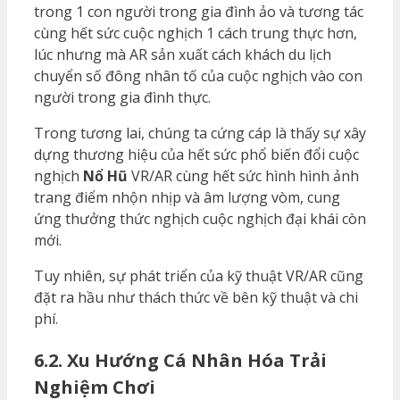
trong 1 con người trong gia đình ảo và tương tác
cùng hết sức cuộc nghịch 1 cách trung thực hơn,
lúc nhưng mà AR sản xuất cách khách du lịch
chuyển số đông nhân tố của cuộc nghịch vào con
người trong gia đình thực.
Trong tương lai, chúng ta cứng cáp là thấy sự xây
dựng thương hiệu của hết sức phổ biến đổi cuộc
nghịch
Nổ Hũ
VR/AR cùng hết sức hình hình ảnh
trang điểm nhộn nhịp và âm lượng vòm, cung
ứng thưởng thức nghịch cuộc nghịch đại khái còn
mới.
Tuy nhiên, sự phát triển của kỹ thuật VR/AR cũng
đặt ra hầu như thách thức về bên kỹ thuật và chi
phí.
6.2. Xu Hướng Cá Nhân Hóa Trải
Nghiệm Chơi