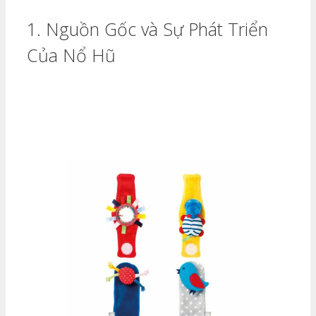
1. Nguồn Gốc và Sự Phát Triển
Của Nổ Hũ