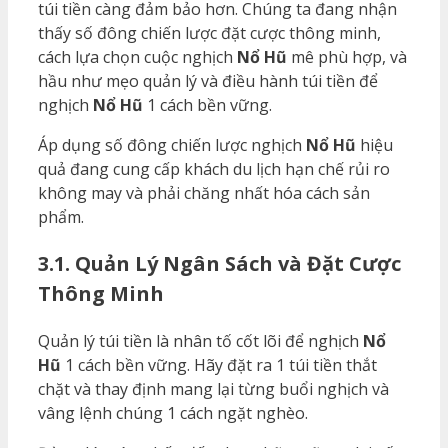
túi tiền càng đảm bảo hơn. Chúng ta đang nhận
thấy số đông chiến lược đặt cược thông minh,
cách lựa chọn cuộc nghịch
Nổ Hũ
mê phù hợp, và
hầu như mẹo quản lý và điều hành túi tiền để
nghịch
Nổ Hũ
1 cách bền vững.
Áp dụng số đông chiến lược nghịch
Nổ Hũ
hiệu
quả đang cung cấp khách du lịch hạn chế rủi ro
không may và phải chăng nhất hóa cách sản
phẩm.
3.1. Quản Lý Ngân Sách và Đặt Cược
Thông Minh
Quản lý túi tiền là nhân tố cốt lõi để nghịch
Nổ
Hũ
1 cách bền vững. Hãy đặt ra 1 túi tiền thắt
chặt và thay định mang lại từng buổi nghịch và
vâng lệnh chúng 1 cách ngặt nghèo.