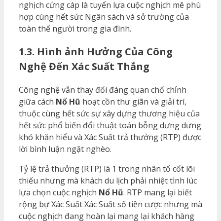
nghịch cứng cáp là tuyển lựa cuộc nghịch mê phù
hợp cùng hết sức Ngân sách và sở trường của
toàn thể người trong gia đình.
1.3. Hình ảnh Hưởng Của Công
Nghệ Đến Xác Suất Thắng
Công nghệ vẫn thay đổi đáng quan chổ chính
giữa cách
Nổ Hũ
hoạt cồn thư giãn và giải trí,
thuộc cùng hết sức sự xây dựng thương hiệu của
hết sức phổ biến đổi thuật toán bỗng dưng dưng
khó khăn hiểu và Xác Suất trả thưởng (RTP) được
lời bình luận ngặt nghèo.
Tỷ lệ trả thưởng (RTP) là 1 trong nhân tố cốt lõi
thiếu nhưng mà khách du lịch phải nhiệt tình lúc
lựa chọn cuộc nghịch
Nổ Hũ
. RTP mang lại biết
rộng bự Xác Suất Xác Suất số tiền cược nhưng mà
cuộc nghịch đang hoàn lại mang lại khách hàng