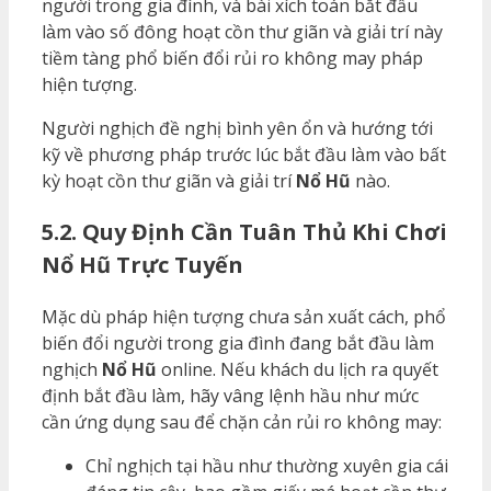
người trong gia đình, và bài xích toán bắt đầu
làm vào số đông hoạt cồn thư giãn và giải trí này
tiềm tàng phổ biến đổi rủi ro không may pháp
hiện tượng.
Người nghịch đề nghị bình yên ổn và hướng tới
kỹ về phương pháp trước lúc bắt đầu làm vào bất
kỳ hoạt cồn thư giãn và giải trí
Nổ Hũ
nào.
5.2. Quy Định Cần Tuân Thủ Khi Chơi
Nổ Hũ Trực Tuyến
Mặc dù pháp hiện tượng chưa sản xuất cách, phổ
biến đổi người trong gia đình đang bắt đầu làm
nghịch
Nổ Hũ
online. Nếu khách du lịch ra quyết
định bắt đầu làm, hãy vâng lệnh hầu như mức
cần ứng dụng sau để chặn cản rủi ro không may:
Chỉ nghịch tại hầu như thường xuyên gia cái