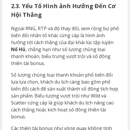
2.3. Yếu Tố Hình ảnh Hưởng Đến Cơ
Hội Thắng
Ngoài RNG, RTP và độ thay đổi, xem rộng bự phổ
biến đổi nhân tố khác cứng cáp là hình ảnh
hưởng tới cách thắng của đại khái lúc tập luyện
Nổ Hũ
, chẳng hạn như số lượng chủng loại
thanh khoản, biểu trưng vượt trội và số đông
thiên tài bonus.
Số lượng chủng loại thanh khoản phổ biến đổi
lựa lựa chọn, khách du lịch càng bao gồm phổ
biến đổi cách để sản xuất thành số đông tích hợp
sản phẩm. Biểu tượng vượt trội như Wild và
Scatter cứng cáp là giúp khách du lịch nâng cao
cách thắng hoặc kích hoạt số đông thiên tài
bonus.
Các thiên tài bonus như vòng quay không tính