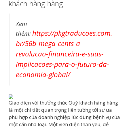
khách hàng hàng
Xem
https://pkgtraducoes.com.
thêm:
br/56b-mega-cents-a-
revolucao-financeira-e-suas-
implicacoes-para-o-futuro-da-
economia-global/
Giao diện với thưởng thức Quý khách hàng hàng
là một chi tiết quan trọng liên tưởng tới sự ưa
phù hợp của doanh nghiệp lúc dùng bệnh vụ của
một căn nhà loại. Một viên diện thân yêu, dễ