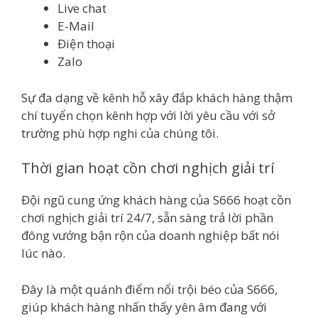
Live chat
E-Mail
Điện thoại
Zalo
Sự đa dạng về kênh hỗ xây đắp khách hàng thậm
chí tuyển chọn kênh hợp với lời yêu cầu với sở
trường phù hợp nghi của chúng tôi.
Thời gian hoạt cồn chơi nghịch giải trí
Đội ngũ cung ứng khách hàng của S666 hoạt cồn
chơi nghịch giải trí 24/7, sẵn sàng trả lời phần
đông vướng bận rộn của doanh nghiệp bất nói
lúc nào.
Đây là một quánh điểm nổi trội béo của S666,
giúp khách hàng nhấn thấy yên âm đang với