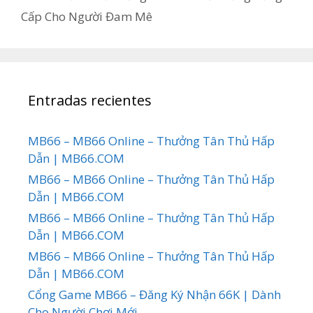
Cấp Cho Người Đam Mê
Entradas recientes
MB66 – MB66 Online – Thưởng Tân Thủ Hấp
Dẫn | MB66.COM
MB66 – MB66 Online – Thưởng Tân Thủ Hấp
Dẫn | MB66.COM
MB66 – MB66 Online – Thưởng Tân Thủ Hấp
Dẫn | MB66.COM
MB66 – MB66 Online – Thưởng Tân Thủ Hấp
Dẫn | MB66.COM
Cổng Game MB66 – Đăng Ký Nhận 66K | Dành
Cho Người Chơi Mới