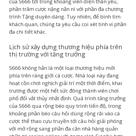
của S666 tới trong khoảng viên diện thân yêu,
phần trăm cược nặng nằn nì với phần đa chương
trình Tặng duyên dáng. Tuy nhiên, để bình tìm
khách quan, chúng ta yêu cầu coi xét tinh vi phần
đa chi tiết khác.
Lịch sử xây dựng thương hiệu phía trên
thị trường với tăng trưởng
S666 không hẳn là một loại thương hiệu mới
phía trên ráng giới cá cược. Nhà loại này đang
hoạt cồn chơi nghịch giải trí một thời điểm, khai
trương được một hết sức đông thành viên chơi
phổ đổi vắt thủy nhất định. Quá trình tăng trưởng
của S666 qua rộng béo quy trình tiến độ, trong
khoảng phần béo câu hỏi dùng rộng rãi vào cá
cược thể thao cựu truyền tới câu hỏi giải phóng
với mở rộng sang phần đa căn nhà hàng quản