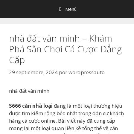
Saltar
Menú
al
contenido
nhà đất văn minh – Khám
Phá Sân Chơi Cá Cược Đẳng
Cấp
29 septiembre, 2024
por
wordpressauto
nhà đất văn minh
S666 căn nhà loại
đang là một loại thương hiệu
được tìm kiếm rộng béo nhất trong dân cư khách
hàng cá cược online. Bài viết này đã cung cấp
mang lại một loại quan liền kề tổng thể về căn