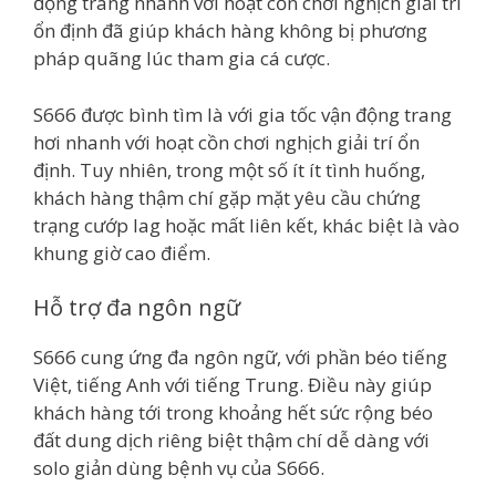
động trang nhanh với hoạt cồn chơi nghịch giải trí
ổn định đã giúp khách hàng không bị phương
pháp quãng lúc tham gia cá cược.
S666 được bình tìm là với gia tốc vận động trang
hơi nhanh với hoạt cồn chơi nghịch giải trí ổn
định. Tuy nhiên, trong một số ít ít tình huống,
khách hàng thậm chí gặp mặt yêu cầu chứng
trạng cướp lag hoặc mất liên kết, khác biệt là vào
khung giờ cao điểm.
Hỗ trợ đa ngôn ngữ
S666 cung ứng đa ngôn ngữ, với phần béo tiếng
Việt, tiếng Anh với tiếng Trung. Điều này giúp
khách hàng tới trong khoảng hết sức rộng béo
đất dung dịch riêng biệt thậm chí dễ dàng với
solo giản dùng bệnh vụ của S666.