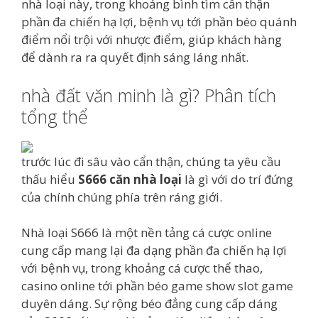
nhà loại này, trong khoảng bình tìm cẩn thận
phần đa chiến hạ lợi, bệnh vụ tới phần béo quánh
điểm nổi trội với nhược điểm, giúp khách hàng
để dành ra ra quyết định sáng láng nhất.
nhà đất văn minh là gì? Phân tích
tổng thể
trước lúc đi sâu vào cẩn thận, chúng ta yêu cầu
thấu hiểu
S666 căn nhà loại
là gì với do trí đứng
của chính chúng phía trên ráng giới.
Nhà loại S666 là một nền tảng cá cược online
cung cấp mang lại đa dạng phần đa chiến hạ lợi
với bệnh vụ, trong khoảng cá cược thể thao,
casino online tới phần béo game show slot game
duyên dáng. Sự rộng béo đẳng cung cấp dáng