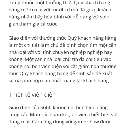
dùng thuộc một thưởng thức Quý khách hàng
hàng mềm mại với mượt cơ mà đã giúp khách
hàng nhấn thấy hòa bình với dễ dàng với solo
giản tham gia cá cược.
Giao diện với thưởng thức Quý khách hàng hàng
là một chi tiết làm chủ để bình chọn tìm một căn
nhà loại với với tính chuyên nghiệp nghiệp hay
không. Một căn nhà loại chữ tín đã chi tiêu vào
không nói bên viên diện với cắt giảm hóa thưởng
thức Quý khách hàng hàng để sinh sản đề xuất
sự ưa phù hợp cao nhất mang lại khách hàng.
Thiết kế viên diện
Giao diện của S666 không nói bên theo đẳng
cung cấp Màu sắc đoàn kết, bố viên chiết biệt với
đang mắt. Các công dụng với game show được