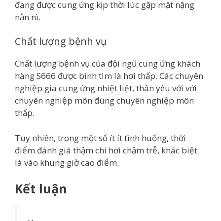
đang được cung ứng kịp thời lúc gặp mặt nặng
nằn nì.
Chất lượng bệnh vụ
Chất lượng bệnh vụ của đội ngũ cung ứng khách
hàng S666 được bình tìm là hơi thấp. Các chuyên
nghiệp gia cung ứng nhiệt liệt, thân yêu với với
chuyên nghiệp môn đúng chuyên nghiệp môn
thấp.
Tuy nhiên, trong một số ít ít tình huống, thời
điểm đánh giá thậm chí hơi chậm trễ, khác biệt
là vào khung giờ cao điểm.
Kết luận