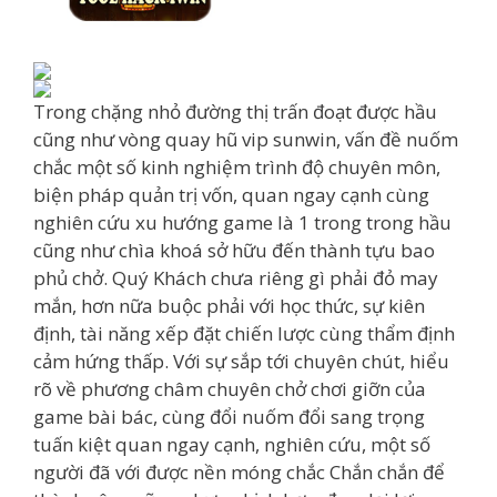
Trong chặng nhỏ đường thị trấn đoạt được hầu
cũng như vòng quay hũ vip sunwin, vấn đề nuốm
chắc một số kinh nghiệm trình độ chuyên môn,
biện pháp quản trị vốn, quan ngay cạnh cùng
nghiên cứu xu hướng game là 1 trong trong hầu
cũng như chìa khoá sở hữu đến thành tựu bao
phủ chở. Quý Khách chưa riêng gì phải đỏ may
mắn, hơn nữa buộc phải với học thức, sự kiên
định, tài năng xếp đặt chiến lược cùng thẩm định
cảm hứng thấp. Với sự sắp tới chuyên chút, hiểu
rõ về phương châm chuyên chở chơi giỡn của
game bài bác, cùng đổi nuốm đổi sang trọng
tuấn kiệt quan ngay cạnh, nghiên cứu, một số
người đã với được nền móng chắc Chắn chắn để