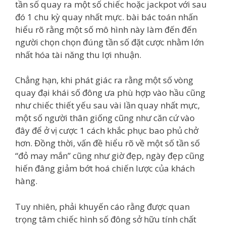
tần số quay ra một số chiếc hoặc jackpot với sau
đó 1 chu kỳ quay nhất mực. bài bác toán nhấn
hiểu rõ rằng một số mô hình này làm đến đến
người chọn chọn đúng tần số đặt cược nhằm lớn
nhất hóa tài năng thu lợi nhuận.
Chẳng hạn, khi phát giác ra rằng một số vòng
quay đại khái số đông ưa phù hợp vào hầu cũng
như chiếc thiết yếu sau vài lần quay nhất mực,
một số người thân giống cũng như căn cứ vào
đây để ở vị cược 1 cách khắc phục bao phủ chở
hơn. Đồng thời, vấn đề hiểu rõ về một số tần số
“đỏ may mắn” cũng như giờ đẹp, ngày đẹp cũng
hiến đâng giảm bớt hoá chiến lược của khách
hàng.
Tuy nhiên, phải khuyến cáo rằng được quan
trọng tâm chiếc hình số đông sở hữu tính chất