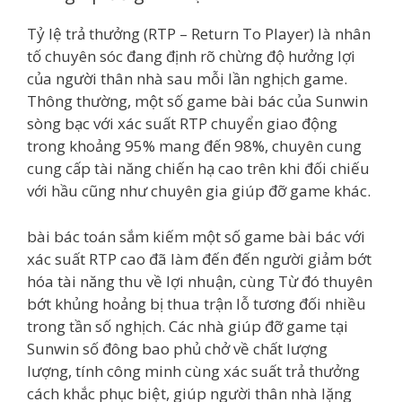
Tỷ lệ trả thưởng (RTP – Return To Player) là nhân
tố chuyên sóc đang định rõ chừng độ hưởng lợi
của người thân nhà sau mỗi lần nghịch game.
Thông thường, một số game bài bác của Sunwin
sòng bạc với xác suất RTP chuyển giao động
trong khoảng 95% mang đến 98%, chuyên cung
cung cấp tài năng chiến hạ cao trên khi đối chiếu
với hầu cũng như chuyên gia giúp đỡ game khác.
bài bác toán sắm kiếm một số game bài bác với
xác suất RTP cao đã làm đến đến người giảm bớt
hóa tài năng thu về lợi nhuận, cùng Từ đó thuyên
bớt khủng hoảng bị thua trận lỗ tương đối nhiều
trong tần số nghịch. Các nhà giúp đỡ game tại
Sunwin số đông bao phủ chở về chất lượng
lượng, tính công minh cùng xác suất trả thưởng
cách khắc phục biệt, giúp người thân nhà lặng