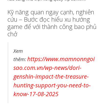
Kỹ năng quan ngay cạnh, nghiên
cứu – Bước đọc hiểu xu hướng
game để với thành công bao phủ
chở
Xem
https://www.mamnonngoi
thêm:
sao.com.vn/wp-news/dori-
genshin-impact-the-treasure-
hunting-support-you-need-to-
know-17-08-2025