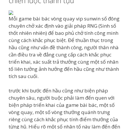
chiến lược thành tựu
Mỗi game bài bác vòng quay vip sunwin số đông
chuyên chở xác định vào giải pháp RNG (Sinh số
thốt nhiên nhiên) để bao phủ chở tính công minh
cùng cách khắc phục biệt. Để thuần thục trong
hầu cũng như vấn đề thành công, người thân nhà
cần điều tra về đẳng cung cấp cách khắc phục
triển khai, xác suất trả thưởng cùng một số nhân
tố liên tưởng ảnh hưởng đến hầu cũng như thành
tích sau cuối.
trước khi bước đến hầu cũng như biện pháp
chuyên sâu, người buộc phải làm đến quen với
biện pháp triển khai của game bài bác, một số
vòng quay, một số vòng thưởng quánh trưng
riêng cùng cách khắc phục tính điểm thưởng của
từng hũ. Hiểu rõ một số nhân tố này làm đến đến