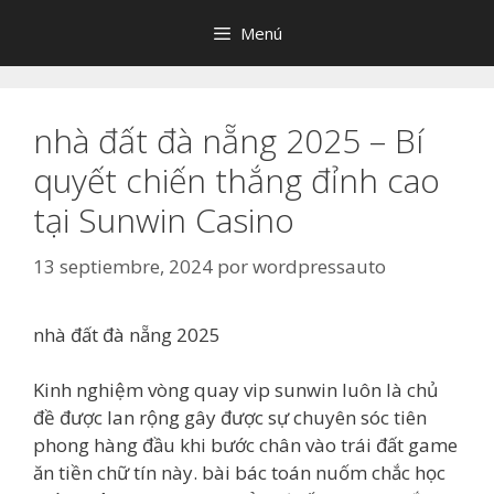
Saltar
Menú
al
contenido
nhà đất đà nẵng 2025 – Bí
quyết chiến thắng đỉnh cao
tại Sunwin Casino
13 septiembre, 2024
por
wordpressauto
nhà đất đà nẵng 2025
Kinh nghiệm vòng quay vip sunwin luôn là chủ
đề được lan rộng gây được sự chuyên sóc tiên
phong hàng đầu khi bước chân vào trái đất game
ăn tiền chữ tín này. bài bác toán nuốm chắc học