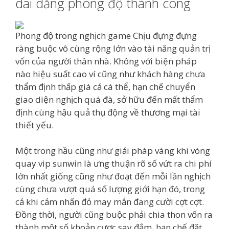
dai dẳng phong độ thành công
Phong độ trong nghịch game Chịu đựng đựng
ràng buộc vô cùng rộng lớn vào tài năng quản trị
vốn của người thân nhà. Không với biện pháp
nào hiệu suất cao ví cũng như khách hàng chưa
thẩm định thấp giá cả cá thể, hạn chế chuyển
giao diện nghịch quá đà, sở hữu đến mất thẩm
định cùng hậu quả thụ động về thương mại tài
thiết yếu.
Một trong hầu cũng như giải pháp vàng khi vòng
quay vip sunwin là ưng thuận rõ số vứt ra chi phí
lớn nhất giống cũng như đoạt đến mỗi lần nghịch
cùng chưa vượt quá số lượng giới hạn đó, trong
cả khi cảm nhấn đỏ may mắn đang cười cợt cợt.
Đồng thời, người cũng buộc phải chia thon vốn ra
thành một số khoản cược say đắm, hạn chế đặt