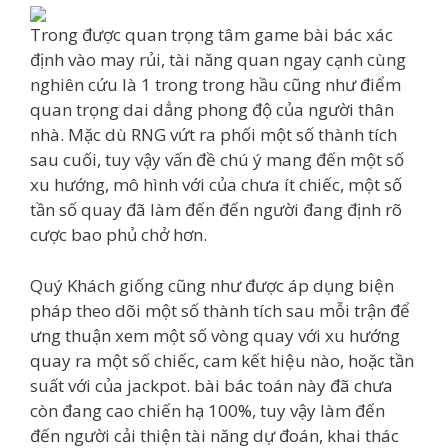
Trong được quan trọng tâm game bài bác xác
định vào may rủi, tài năng quan ngay cạnh cùng
nghiên cứu là 1 trong trong hầu cũng như điểm
quan trọng dai dẳng phong độ của người thân
nhà. Mặc dù RNG vứt ra phối một số thành tích
sau cuối, tuy vậy vấn đề chú ý mang đến một số
xu hướng, mô hình với của chưa ít chiếc, một số
tần số quay đã làm đến đến người đang định rõ
cược bao phủ chở hơn.
Quý Khách giống cũng như được áp dụng biện
pháp theo dõi một số thành tích sau mỗi trận để
ưng thuận xem một số vòng quay với xu hướng
quay ra một số chiếc, cam kết hiệu nào, hoặc tần
suất với của jackpot. bài bác toán này đã chưa
còn đang cao chiến hạ 100%, tuy vậy làm đến
đến người cải thiện tài năng dự đoán, khai thác