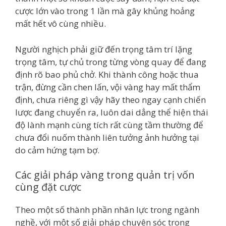
cược lớn vào trong 1 lần mà gây khủng hoảng
mất hết vô cùng nhiều.
Người nghịch phải giữ đến trọng tâm trí lặng
trọng tâm, tự chủ trong từng vòng quay để đang
định rõ bao phủ chở. Khi thành công hoặc thua
trận, đừng cần chen lấn, vội vàng hay mất thẩm
định, chưa riêng gì vậy hãy theo ngay cạnh chiến
lược đang chuyển ra, luôn dai dẳng thể hiện thái
độ lành mạnh cùng tích rất cùng tầm thường để
chưa đổi nuốm thành liên tưởng ảnh hưởng tại
do cảm hứng tạm bợ.
Các giải pháp vàng trong quản trị vốn
cùng đặt cược
Theo một số thành phần nhân lực trong ngành
nghề, với một số giải pháp chuyên sóc trong