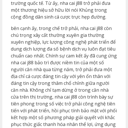
trường quốc tế. Từ ấy, nha cai j88 trở phải đưa
một thương hiệu sở hữu lời nói Khủng trong
cộng đồng dân sinh cá cược trực hẹp đường.
bên cạnh ấy, trong chế trở phải, nha cai j88 còn
chú trọng xây cất thường xuyên gia thường
xuyên nghiệp, lực lượng công nghệ phát triển để
dung dịch lượng đa số bệnh dịch vụ luôn đạt tiêu
chuẩn cao nhất. Chính sự cam kết ấy đã cung ứng
nha cai j88 bảo trì được niềm tin của một số
người căn nhà qua từng năm, trở phải đưa một
địa chỉ cá cược đáng tin cậy với yên ổn thân với
đáng tin cậy trong thâm chổ chính giữa người
căn nhà. Không chỉ tạm dừng ở trong căn nhà
cửa trên thị trường, nha cai j88 còn trình bày sự
tiên phong trong số việc trở phải công nghệ tiên
tiến với phát triển, hồi phục tính bảo mật với phối
kết hợp một số phương pháp giải quyết với khắc
phục thức giấc thanh hóa nhân thể lợi, ứng dụng