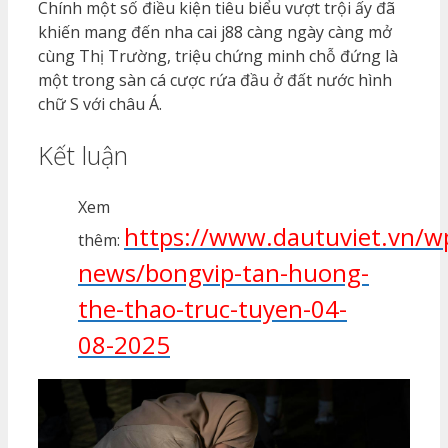
Chính một số điều kiện tiêu biểu vượt trội ấy đã
khiến mang đến nha cai j88 càng ngày càng mở
cùng Thị Trường, triệu chứng minh chỗ đứng là
một trong sàn cá cược rứa đầu ở đất nước hình
chữ S với châu Á.
Kết luận
Xem
https://www.dautuviet.vn/w
thêm:
news/bongvip-tan-huong-
the-thao-truc-tuyen-04-
08-2025