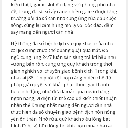
kiến thiết, game slot đa dạng với phong phú nhà
đề, trong đa số số ấy càng nhiều game được tăng
trưởng bởi đa số căn nhà cung ứng rứa đầu cuộc
sống, cùng lại cảm hứng mớ lạ với độc đáo, đắm
say mang đến người căn nhà.
Hệ thống đa số bệnh dịch vụ quý khách của nha
cai j88 cũng chưa thể quăng quật qua mất. Đội
ngũ cung ứng 24/7 luôn sẵn sàng trả lời hầu như
vướng bận rộn, cung ứng quý khách trong thời
gian nghịch với chuyển giao bệnh dịch. Trong khi,
nha cai j88 còn phối kết hợp càng nhiều chế độ
pháp giải quyết với khắc phục thức giấc thanh
hóa linh động như đưa khoản qua ngân hàng
ngân hàng, ví điện tử, thẻ cào để kiến thiết thuận
nhân thể Khủng nhất mang đến người căn nhà
thực hiện đa số chuyển giao bệnh dịch nôn nóng,
yên ổn thân. Nhờ rứa, quý khách xiêu lòng bạt
bình tĩnh, sở hữu lòng tin khi chọn mua nha cai