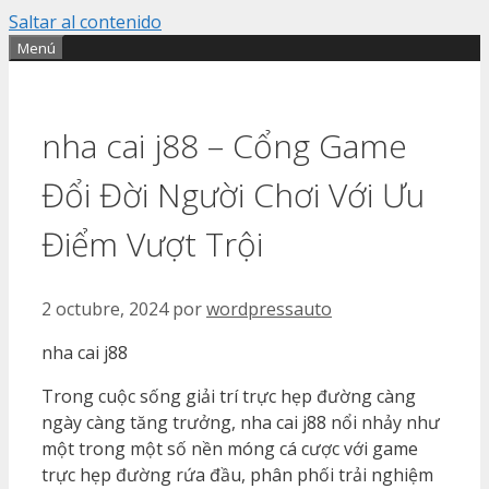
Saltar al contenido
Menú
nha cai j88 – Cổng Game
Đổi Đời Người Chơi Với Ưu
Điểm Vượt Trội
2 octubre, 2024
por
wordpressauto
nha cai j88
Trong cuộc sống giải trí trực hẹp đường càng
ngày càng tăng trưởng, nha cai j88 nổi nhảy như
một trong một số nền móng cá cược với game
trực hẹp đường rứa đầu, phân phối trải nghiệm