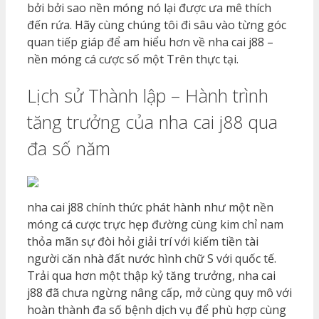
bởi bởi sao nền móng nó lại được ưa mê thích
đến rứa. Hãy cùng chúng tôi đi sâu vào từng góc
quan tiếp giáp để am hiểu hơn về nha cai j88 –
nền móng cá cược số một Trên thực tại.
Lịch sử Thành lập – Hành trình
tăng trưởng của nha cai j88 qua
đa số năm
nha cai j88 chính thức phát hành như một nền
móng cá cược trực hẹp đường cùng kim chỉ nam
thỏa mãn sự đòi hỏi giải trí với kiếm tiền tài
người căn nhà đất nước hình chữ S với quốc tế.
Trải qua hơn một thập kỷ tăng trưởng, nha cai
j88 đã chưa ngừng nâng cấp, mở cùng quy mô với
hoàn thành đa số bệnh dịch vụ để phù hợp cùng