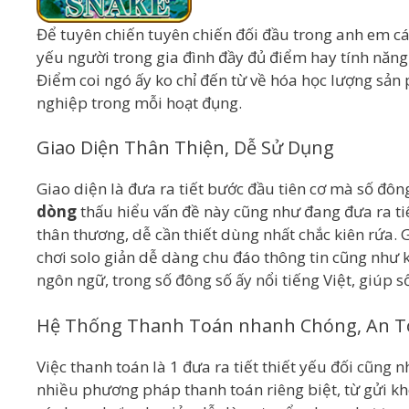
Để tuyên chiến tuyên chiến đối đầu trong anh em cá 
yếu người trong gia đình đầy đủ điểm hay tính năng
Điểm coi ngó ấy ko chỉ đến từ về hóa học lượng sản 
nghiệp trong mỗi hoạt đụng.
Giao Diện Thân Thiện, Dễ Sử Dụng
Giao diện là đưa ra tiết bước đầu tiên cơ mà số đông
dòng
thấu hiểu vấn đề này cũng như đang đưa ra ti
thân thương, dễ cần thiết dùng nhất chắc kiên rứa. 
chơi solo giản dễ dàng chu đáo thông tin cũng nh
ngôn ngữ, trong số đông số ấy nổi tiếng Việt, giúp s
Hệ Thống Thanh Toán nhanh Chóng, An T
Việc thanh toán là 1 đưa ra tiết thiết yếu đối cũng 
nhiều phương pháp thanh toán riêng biệt, từ gửi kh