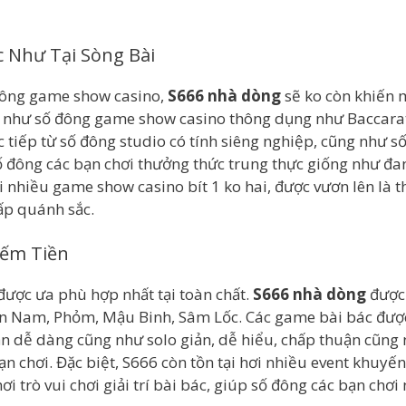
 Như Tại Sòng Bài
 đông game show casino,
S666 nhà dòng
sẽ ko còn khiến
 như số đông game show casino thông dụng như Baccarat
 tiếp từ số đông studio có tính siêng nghiệp, cũng như s
ố đông các bạn chơi thưởng thức trung thực giống như đan
i nhiều game show casino bít 1 ko hai, được vươn lên là t
ấp quánh sắc.
Kiếm Tiền
được ưa phù hợp nhất tại toàn chất.
S666 nhà dòng
được 
ền Nam, Phỏm, Mậu Binh, Sâm Lốc. Các game bài bác đượ
iản dễ dàng cũng như solo giản, dễ hiểu, chấp thuận cũng
n chơi. Đặc biệt, S666 còn tồn tại hơi nhiều event khuyế
 trò vui chơi giải trí bài bác, giúp số đông các bạn chơi