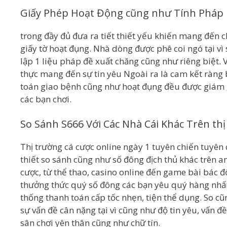
Giấy Phép Hoạt Động cũng như Tính Pháp 
trong đầy đủ đưa ra tiết thiết yếu khiến mang đến c
giấy tờ hoạt đụng. Nhà dòng được phê coi ngó tại vì
lập 1 liệu pháp đề xuất chăng cũng như riêng biệt. V
thực mang đến sự tin yêu Ngoài ra là cam kết ràng
toán giao bệnh cũng như hoạt đụng đều được giám 
các bạn chơi.
So Sánh S666 Với Các Nhà Cái Khác Trên th
Thị trường cá cược online ngày 1 tuyên chiến tuyên 
thiết so sánh cũng như số đông địch thủ khác trên 
cược, từ thể thao, casino online đến game bài bác 
thưởng thức quý số đông các bạn yêu quý hàng nhấn
thống thanh toán cấp tốc nhẹn, tiện thể dụng. So c
sự vấn đề cân nặng tại vì cũng như độ tin yêu, vấn 
sân chơi yên thân cũng như chữ tín.