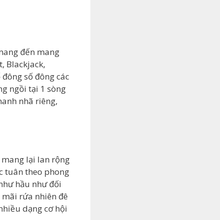
 mang đến mang
, Blackjack,
ố đông số đông các
g ngồi tại 1 sòng
hanh nhã riêng,
mang lại lan rộng
c tuân theo phong
 như hầu như đối
n mãi rứa nhiên đê
 nhiều dạng cơ hội