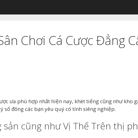
g
 Sân Chơi Cá Cược Đẳng 
được ưa phù hợp nhất hiện nay, khét tiếng cũng như kho g
ý số đông các bạn yêu quý có tính siêng nghiệp.
 sản cũng như Vị Thế Trên thị p