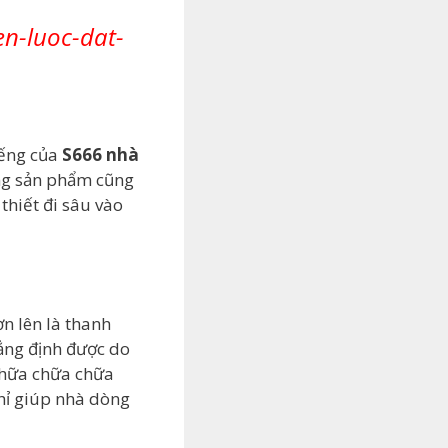
en-luoc-dat-
iếng của
S666 nhà
ợng sản phẩm cũng
thiết đi sâu vào
n lên là thanh
ẳng định được do
chữa chữa chữa
hỉ giúp nhà dòng