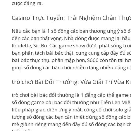
cược đáng ra.
Casino Trực Tuyến: Trải Nghiệm Chân Thực
Nếu các bạn là 1 số đông các bạn thương ưng ý số
đến các bạn thất vọng. Nhà dòng được mang lại hầu
Roulette, Sic Bo. Các game show được phát sóng trực
bạn phân tách bài bác thật, cung cung cấp đầy đủ s
bài bác thực thụ. phần mập hơn, S666 còn tồn tại hơ
giúp số đông các bạn chơi nhiều dạng nhiều đẳng c
trò chơi Bài Đổi Thưởng: Vừa Giải Trí Vừa 
trò chơi bài bác đổi thưởng là 1 đẳng cấp thể game 
số đông game bài bác đổi thưởng như Tiến Lên Mi
liệu pháp giao diện ưng ý mắt, công cố chơi solo g
tượng số đông các bạn cần thiết dùng số đông các bạ
mê giành riêng mang đến đầy đủ số đông các bạn chơi