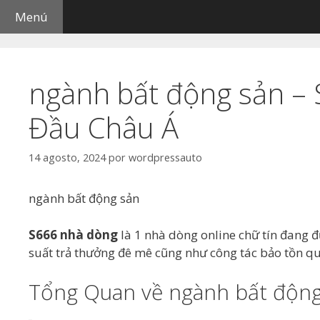
Saltar
Menú
al
contenido
Servicios
Equipo
Clínica
Te ayudamos
Blo
ngành bất động sản –
Đầu Châu Á
14 agosto, 2024
por
wordpressauto
ngành bất động sản
S666 nhà dòng
là 1 nhà dòng online chữ tín đang 
suất trả thưởng đê mê cũng như công tác bảo tồn qu
Tổng Quan về ngành bất động