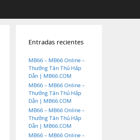
Entradas recientes
MB66 – MB66 Online –
Thưởng Tân Thủ Hấp
Dẫn | MB66.COM
MB66 – MB66 Online –
Thưởng Tân Thủ Hấp
Dẫn | MB66.COM
MB66 – MB66 Online –
Thưởng Tân Thủ Hấp
Dẫn | MB66.COM
MB66 – MB66 Online –