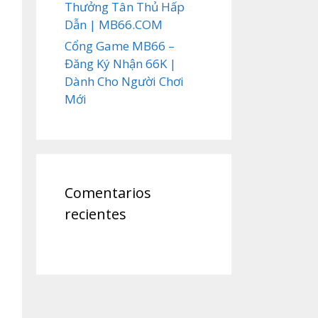
Thưởng Tân Thủ Hấp
Dẫn | MB66.COM
Cổng Game MB66 –
Đăng Ký Nhận 66K |
Dành Cho Người Chơi
Mới
Comentarios
recientes