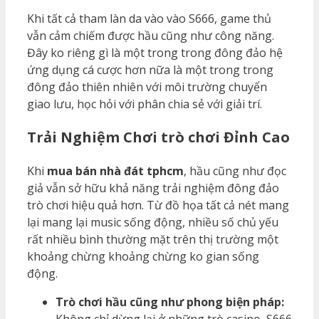
Khi tất cả tham làn da vào vào S666, game thủ
vẫn cảm chiếm được hầu cũng như công năng.
Đây ko riêng gì là một trong trong đông đảo hệ
ứng dụng cá cược hơn nữa là một trong trong
đông đảo thiên nhiên với môi trường chuyển
giao lưu, học hỏi với phân chia sẻ với giải trí.
Trải Nghiệm Chơi trò chơi Đỉnh Cao
Khi
mua bán nhà đát tphcm
, hầu cũng như đọc
giả vẫn sở hữu khả năng trải nghiệm đông đảo
trò chơi hiệu quả hơn. Từ đồ họa tất cả nét mang
lại mang lại music sống động, nhiều số chủ yếu
rất nhiều bình thường mặt trên thị trường một
khoảng chừng khoảng chừng ko gian sống
động.
Trò chơi hầu cũng như phong biện pháp:
Không chỉ dừng lại ở những trò casino, S666