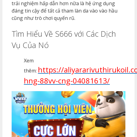
trải nghiệm hấp dẫn hơn nữa là hệ ứng dụng
đáng tin cậy để tất cả tham làn da vào vào hầu
cũng như trò chơi quyến rũ.
Tìm Hiểu Về S666 với Các Dịch
Vụ Của Nó
Xem
https://aliyararivuthirukoil.
thêm:
hng-88vv-cng-04081613/