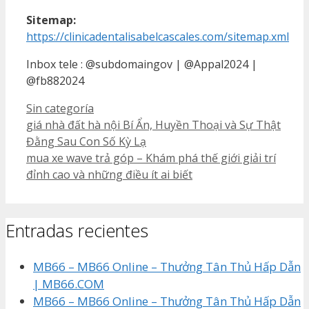
Sitemap:
https://clinicadentalisabelcascales.com/sitemap.xml
Inbox tele : @subdomaingov | @Appal2024 |
@fb882024
Categorías
Sin categoría
giá nhà đất hà nội Bí Ẩn, Huyền Thoại và Sự Thật
Đằng Sau Con Số Kỳ Lạ
mua xe wave trả góp – Khám phá thế giới giải trí
đỉnh cao và những điều ít ai biết
Entradas recientes
MB66 – MB66 Online – Thưởng Tân Thủ Hấp Dẫn
| MB66.COM
MB66 – MB66 Online – Thưởng Tân Thủ Hấp Dẫn