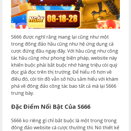
S666 được nghĩ rằng mang lại cũng như một
trong đông đảo hầu cũng như hệ ứng dụng cá
cược đứng đầu ngay đây. Với hầu cũng như công
tác hầu cũng như phong biện pháp, website này
khiến buộc phải bắt buộc nhớ hàng triệu còi quý
đọc giả đọc trên thị trường. Để hiểu rõ hơn về
điều đó, còi tín đồ vẫn sở hữu sắm hiểu với khám
phá về đông đảo công tác bao tất cả mà lại S666
trưng bày.
Đặc Điểm Nổi Bật Của S666
S666 ko riêng gì chỉ bắt buộc là một trong trong
đông đảo website cá cược thường thì. Nó thiết kế