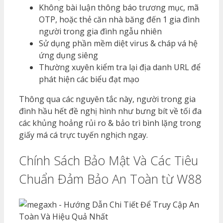
Không bài luận thông báo trương mục, mã
OTP, hoặc thẻ căn nhà băng đến 1 gia đình
người trong gia đình ngẫu nhiên
Sử dụng phần mềm diệt virus & cháp vá hệ
ứng dụng siêng
Thường xuyên kiểm tra lại địa danh URL để
phát hiện các biểu đạt mạo
Thông qua các nguyên tắc này, người trong gia
đình hầu hết đề nghị hình như bưng bít về tối đa
các khủng hoảng rủi ro & bảo trì bình lặng trong
giấy má cá trực tuyến nghịch ngay.
Chính Sách Bảo Mật Và Các Tiêu
Chuẩn Đảm Bảo An Toàn từ W88