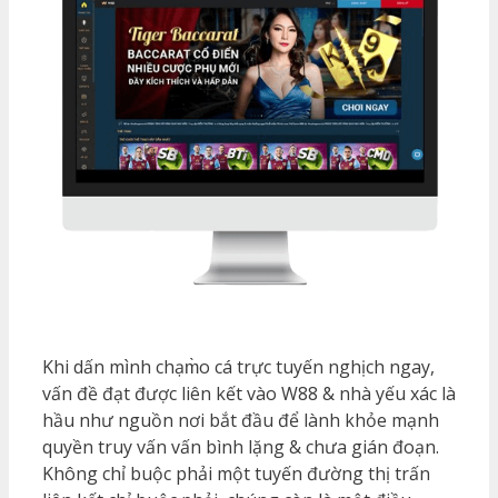
Khi dấn mình chạm̀o cá trực tuyến nghịch ngay,
vấn đề đạt được liên kết vào W88 & nhà yếu xác là
hầu như nguồn nơi bắt đầu để lành khỏe mạnh
quyền truy vấn vấn bình lặng & chưa gián đoạn.
Không chỉ buộc phải một tuyến đường thị trấn