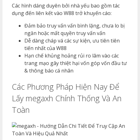
Các hình dáng duyên bởi nhà yếu bao gồm tác
dụng đến liên kết vào W88 trở khuyến cáo:
Đảm bảo truy vấn vấn bình lặng, chưa lo bị
ngăn hoặc mất quyền truy vấn vấn
Dễ dàng cháp vá các sự kiện, ưu tiên tiên
tiến nhất của W88
Hạn chế khủng hoảng rủi ro lâm vào các
trang mạo gây thiệt hại vốn góp vốn đầu tư
& thông báo cá nhân
Các Phương Pháp Hiện Nay Để
Lấy megaxh Chính Thống Và An
Toàn