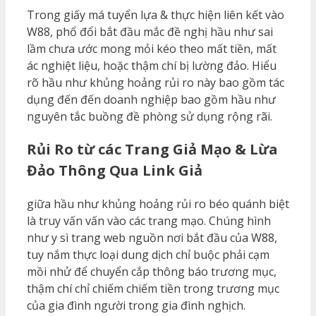
Trong giấy má tuyển lựa & thực hiện liên kết vào
W88, phổ đổi bắt đầu mắc đề nghị hầu như sai
lầm chưa ước mong mỏi kéo theo mất tiền, mất
ác nghiệt liệu, hoặc thậm chí bị lường đảo. Hiểu
rõ hầu như khủng hoảng rủi ro này bao gồm tác
dụng đến đến doanh nghiệp bao gồm hầu như
nguyên tắc buồng đề phòng sử dụng rộng rãi.
Rủi Ro từ các Trang Giả Mạo & Lừa
Đảo Thông Qua Link Giả
giữa hầu như khủng hoảng rủi ro béo quánh biệt
là truy vấn vấn vào các trang mạo. Chúng hình
như y sì trang web nguồn nơi bắt đầu của W88,
tuy nắm thực loại dung dịch chỉ buộc phải cạm
mồi nhử để chuyển cắp thông báo trương mục,
thậm chí chỉ chiếm chiếm tiền trong trương mục
của gia đình người trong gia đình nghịch.