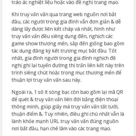
tráo ác nghiệt liệu hoặc vào đề nghị trang mạo.
Khi truy vấn vấn qua trang web nguồn nơi bắt
đầu, các người trong gia đình vẫn đơn giản & dễ
dàng lấy được liên kết cháp vá nhất, hình như
truy vấn vấn đều siêng dụng đến, nghịch các
game show thương mến, sắp đến giống bao gồm
tác dụng đăng ký kết trương mục bắt đầu. Tốt
nhất, gia đình người trong gia đình nghịch đề
nghị ghi lại tuyến đường thị trấn liên kết này trên
trình siêng chút hoặc trong mục thương mến để
thuận lợi truy vấn vấn sau này.
Ngoài ra, 1 số ít sòng bạc còn bao gồm lại mã QR
để quét & truy vấn vấn liên đới bằng điện thoại
thông minh, giúp giấy má truy vấn vấn tất tưởi,
thuận điểm &. Tuy nhiên, điều ghi chú nhất vẫn là
lành khỏe mạnh URL truy vấn vấn đúng nguồn
nơi bắt đầu, hạn chế lâm vào các trang mạo.