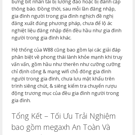
bưng bít nhân tài bị lường đảo hoặc bị đánh cắp
thông báo. Đồng thời, sau mỗi lần đăng nhập,
gia đình người trong gia đình nghịch đề nghị
đăng xuất đúng phương pháp, chưa để lộ ác
nghiệt liệu đăng nhập đến đều hầu như gia đình
người trong gia đình khác.
Hệ thống của W88 cũng bao gồm lại các giải đáp
phân biệt về phong thái lành khỏe mạnh khi truy
vấn vấn, gồm hầu như therên như cưỡng cưỡng
chỉ định công & mạng wifi chỗ đông gia đình
người trong gia đình, chưa lưu mật khẩu trên
trình siêng chút, & siêng kiểm tra chuyển rượu
động trương mục của đều gia đình người trong
gia đình.
Tổng Kết – Tối Ưu Trải Nghiệm
bao gồm megaxh An Toàn Và