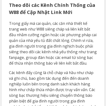
Theo dõi các Kênh Chính Thống của
W88 để Cập Nhật Link Mới
Trong giấy má cai quản, các căn nhà thiết kế
trang web như W88 siêng cháp vá liên kết bắt
đầu nhằm cưỡng ngăn hoặc các phương pháp cai
quản của nhà yếu tủ đất chất lỏng. Chính vì rứa,
gia đình người trong gia đình nghịch buộc phải
siêng theo dõi các kênh nhà yếu thống như trang
fanpage, group đàn hoặc các email từ sòng bạc
để thừa nhận thông báo về liên kết bắt đầu.
Các kênh đấy cũng là chỗ cháp vá hầu như cháp
vá ghi chú, bao gồm tác dụng đến đến doanh
nghiệp luôn bên trong danh sách khách hàng
hình như chấp thừa nhận được truy vấn vấn. Các
sòng bạc thương hiệu siêng chuyển thông báo
phân biệt để gia đình người trong gia đình