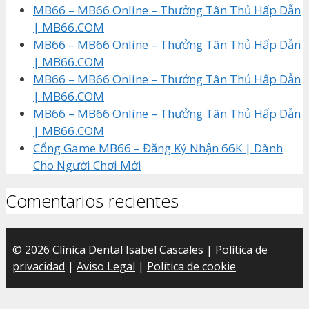
MB66 – MB66 Online – Thưởng Tân Thủ Hấp Dẫn
| MB66.COM
MB66 – MB66 Online – Thưởng Tân Thủ Hấp Dẫn
| MB66.COM
MB66 – MB66 Online – Thưởng Tân Thủ Hấp Dẫn
| MB66.COM
MB66 – MB66 Online – Thưởng Tân Thủ Hấp Dẫn
| MB66.COM
Cổng Game MB66 – Đăng Ký Nhận 66K | Dành
Cho Người Chơi Mới
Comentarios recientes
© 2026 Clínica Dental Isabel Cascales |
Política de
privacidad
|
Aviso Legal
|
Política de cookie