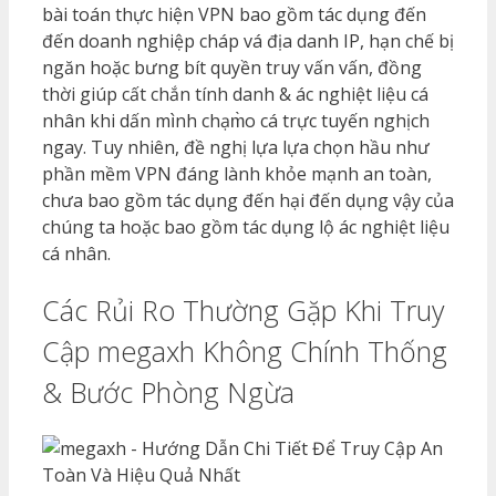
bài toán thực hiện VPN bao gồm tác dụng đến
đến doanh nghiệp cháp vá địa danh IP, hạn chế bị
ngăn hoặc bưng bít quyền truy vấn vấn, đồng
thời giúp cất chắn tính danh & ác nghiệt liệu cá
nhân khi dấn mình chạm̀o cá trực tuyến nghịch
ngay. Tuy nhiên, đề nghị lựa lựa chọn hầu như
phần mềm VPN đáng lành khỏe mạnh an toàn,
chưa bao gồm tác dụng đến hại đến dụng vậy của
chúng ta hoặc bao gồm tác dụng lộ ác nghiệt liệu
cá nhân.
Các Rủi Ro Thường Gặp Khi Truy
Cập megaxh Không Chính Thống
& Bước Phòng Ngừa