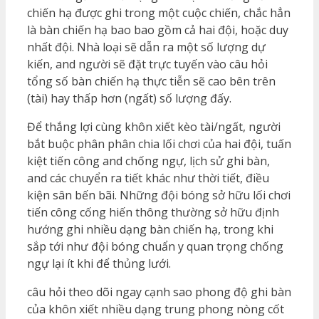
chiến hạ được ghi trong một cuộc chiến, chắc hẳn
là bàn chiến hạ bao bao gồm cả hai đội, hoặc duy
nhất đội. Nhà loại sẽ dẫn ra một số lượng dự
kiến, and người sẽ đặt trực tuyến vào câu hỏi
tổng số bàn chiến hạ thực tiễn sẽ cao bên trên
(tài) hay thấp hơn (ngất) số lượng đấy.
Để thắng lợi cùng khôn xiết kèo tài/ngất, người
bắt buộc phân phân chia lối chơi của hai đội, tuấn
kiệt tiến công and chống ngự, lịch sử ghi bàn,
and các chuyển ra tiết khác như thời tiết, điều
kiện sân bến bãi. Những đội bóng sở hữu lối chơi
tiến công cống hiến thông thường sở hữu định
hướng ghi nhiều dạng bàn chiến hạ, trong khi
sắp tới như đội bóng chuẩn y quan trọng chống
ngự lại ít khi để thủng lưới.
câu hỏi theo dõi ngay cạnh sao phong độ ghi bàn
của khôn xiết nhiều dạng trung phong nòng cốt