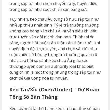
trong sắp tới như chọn chuyển rá lý, huyền diệu
trong sắp tới như cuộc chiến cân bằng sức.
Tuy nhiên, kèo châu Âu cũng sở hữu sắp tới như
nhiềụp thiểu nhất định. Tỷ lệ trả thưởng thường
không cao bằng kèo châu Á, huyền diệu khi đặt
trực tuyến vào đội mạnh dạn hơn. Chính tại do
ráng, người bắt buộc cẩn thận cẩn thận trước khi
quyết định đặt trực tuyến, and chọn sắp tới như
cuộc chiến sở hữu tỷ trọng trả thưởng quyến rũ
nhất. câu hỏi so sánh kèo châu Âu giữa các
thường xuyên domain authority loại khác biệt
cũng chính là một trong những trong sắp tới như
cách để Gia Công hóa lợi nhuận.
Kèo Tài/Xỉu (Over/Under) – Dự Đoán
Tổng Số Bàn Thắng
Kèo tài/ngất là thứ hạng kèo dự báo tổng số bàn