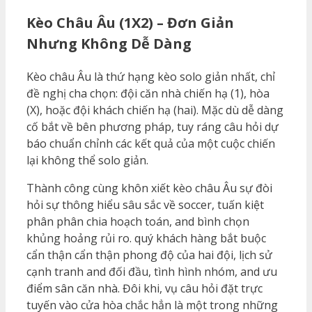
Kèo Châu Âu (1X2) – Đơn Giản
Nhưng Không Dễ Dàng
Kèo châu Âu là thứ hạng kèo solo giản nhất, chỉ
đề nghị cha chọn: đội căn nhà chiến hạ (1), hòa
(X), hoặc đội khách chiến hạ (hai). Mặc dù dễ dàng
cố bắt về bên phương pháp, tuy ráng câu hỏi dự
báo chuẩn chỉnh các kết quả của một cuộc chiến
lại không thể solo giản.
Thành công cùng khôn xiết kèo châu Âu sự đòi
hỏi sự thông hiểu sâu sắc về soccer, tuấn kiệt
phân phân chia hoạch toán, and bình chọn
khủng hoảng rủi ro. quý khách hàng bắt buộc
cẩn thận cẩn thận phong độ của hai đội, lịch sử
cạnh tranh and đối đầu, tình hình nhóm, and ưu
điểm sân căn nhà. Đôi khi, vụ câu hỏi đặt trực
tuyến vào cửa hòa chắc hẳn là một trong những