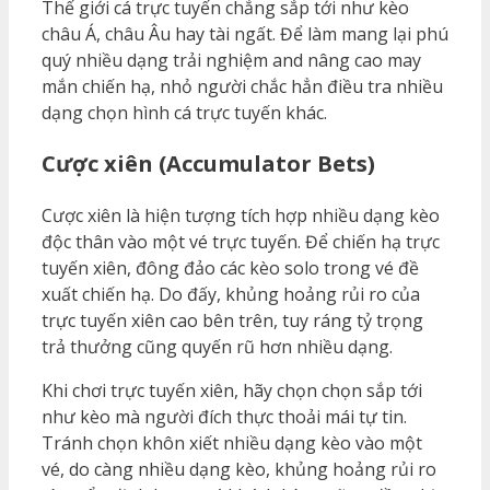
Thế giới cá trực tuyến chẳng sắp tới như kèo
châu Á, châu Âu hay tài ngất. Để làm mang lại phú
quý nhiều dạng trải nghiệm and nâng cao may
mắn chiến hạ, nhỏ người chắc hẳn điều tra nhiều
dạng chọn hình cá trực tuyến khác.
Cược xiên (Accumulator Bets)
Cược xiên là hiện tượng tích hợp nhiều dạng kèo
độc thân vào một vé trực tuyến. Để chiến hạ trực
tuyến xiên, đông đảo các kèo solo trong vé đề
xuất chiến hạ. Do đấy, khủng hoảng rủi ro của
trực tuyến xiên cao bên trên, tuy ráng tỷ trọng
trả thưởng cũng quyến rũ hơn nhiều dạng.
Khi chơi trực tuyến xiên, hãy chọn chọn sắp tới
như kèo mà người đích thực thoải mái tự tin.
Tránh chọn khôn xiết nhiều dạng kèo vào một
vé, do càng nhiều dạng kèo, khủng hoảng rủi ro