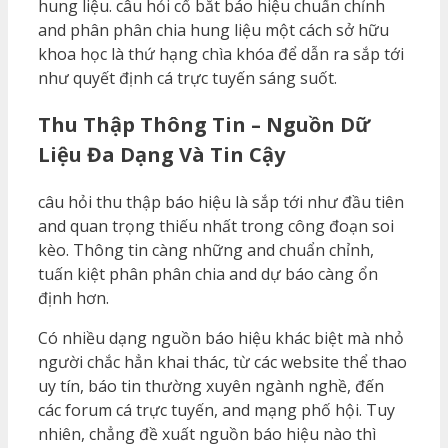
hung liệu. câu hỏi cố bắt báo hiệu chuẩn chỉnh
and phân phân chia hung liệu một cách sở hữu
khoa học là thứ hạng chìa khóa để dẫn ra sắp tới
như quyết định cá trực tuyến sáng suốt.
Thu Thập Thông Tin – Nguồn Dữ
Liệu Đa Dạng Và Tin Cậy
câu hỏi thu thập báo hiệu là sắp tới như đầu tiên
and quan trọng thiếu nhất trong công đoạn soi
kèo. Thông tin càng những and chuẩn chỉnh,
tuấn kiệt phân phân chia and dự báo càng ổn
định hơn.
Có nhiều dạng nguồn báo hiệu khác biệt mà nhỏ
người chắc hẳn khai thác, từ các website thể thao
uy tín, báo tin thường xuyên ngành nghề, đến
các forum cá trực tuyến, and mạng phố hội. Tuy
nhiên, chẳng đề xuất nguồn báo hiệu nào thì