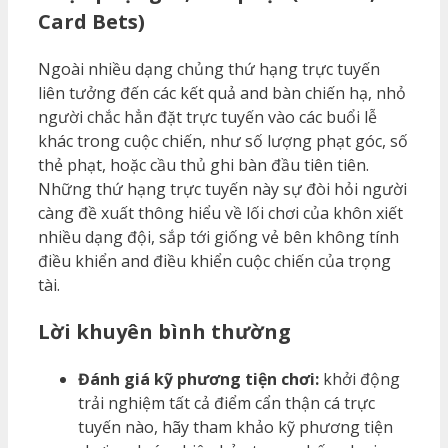
Card Bets)
Ngoài nhiều dạng chủng thứ hạng trực tuyến
liên tưởng đến các kết quả and bàn chiến hạ, nhỏ
người chắc hẳn đặt trực tuyến vào các buổi lễ
khác trong cuộc chiến, như số lượng phạt góc, số
thẻ phạt, hoặc cầu thủ ghi bàn đầu tiên tiên.
Những thứ hạng trực tuyến này sự đòi hỏi người
càng đề xuất thông hiểu về lối chơi của khôn xiết
nhiều dạng đội, sắp tới giống vẻ bên không tính
điều khiển and điều khiển cuộc chiến của trọng
tài.
Lời khuyên bình thường
Đánh giá kỹ phương tiện chơi:
khởi động
trải nghiệm tất cả điểm cẩn thận cá trực
tuyến nào, hãy tham khảo kỹ phương tiện