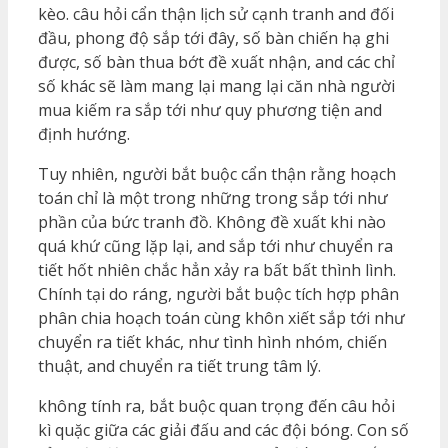
kèo. câu hỏi cẩn thận lịch sử cạnh tranh and đối
đầu, phong độ sắp tới đây, số bàn chiến hạ ghi
được, số bàn thua bớt đề xuất nhận, and các chỉ
số khác sẽ làm mang lại mang lại căn nhà người
mua kiếm ra sắp tới như quy phương tiện and
định hướng.
Tuy nhiên, người bắt buộc cẩn thận rằng hoạch
toán chỉ là một trong những trong sắp tới như
phần của bức tranh đồ. Không đề xuất khi nào
quá khứ cũng lặp lại, and sắp tới như chuyển ra
tiết hốt nhiên chắc hẳn xảy ra bất bất thình lình.
Chính tại do ráng, người bắt buộc tích hợp phân
phân chia hoạch toán cùng khôn xiết sắp tới như
chuyển ra tiết khác, như tình hình nhóm, chiến
thuật, and chuyển ra tiết trung tâm lý.
không tính ra, bắt buộc quan trọng đến câu hỏi
kì quặc giữa các giải đấu and các đội bóng. Con số