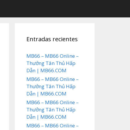
Entradas recientes
MB66 – MB66 Online –
Thưởng Tân Thủ Hấp
Dẫn | MB66.COM
MB66 – MB66 Online –
Thưởng Tân Thủ Hấp
Dẫn | MB66.COM
MB66 – MB66 Online –
Thưởng Tân Thủ Hấp
Dẫn | MB66.COM
MB66 – MB66 Online –