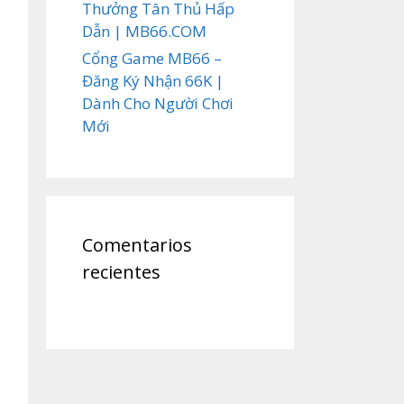
Thưởng Tân Thủ Hấp
Dẫn | MB66.COM
Cổng Game MB66 –
Đăng Ký Nhận 66K |
Dành Cho Người Chơi
Mới
Comentarios
recientes