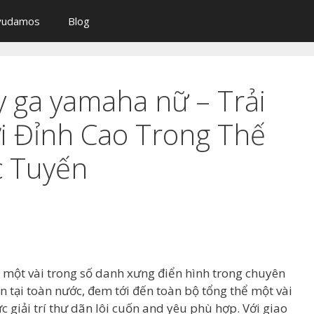
yudamos
Blog
 ga yamaha nữ – Trải
i Đỉnh Cao Trong Thế
c Tuyến
 một vài trong số danh xưng điển hình trong chuyên
 tại toàn nước, đem tới đến toàn bộ tổng thể một vài
 giải trí thư dãn lôi cuốn and yêu phù hợp. Với giao