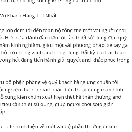
 chìm đắm trong không khí sòng bạc thực thụ.
 Vụ Khách Hàng Tốt Nhất
g lớn đem tới đến toàn bộ tổng thể một vài người chơi
uốn Hơn nữa dành đầu tiên tới cần thiết sử dụng đến quý
 năm kinh nghiệm, giàu một vài phương pháp, xe tay ga
ỗ trợ chóng vánh and công dụng. Bất kỳ bài bác toán
dương hết đang tiến hành giải quyết and khắc phục trong
ữu bộ phận phòng vệ quý khách hàng ưng chuẩn tới
rải nghiệm luôn, email hoặc điện thoại đụng màn hình
hỗ cũng kiên chũm xuất hiện thết kế thân thương and
tiêu cần thiết sử dụng, giúp người chơi solo giản
ấp.
 date trình hiệu về một vài bộ phần thưởng đi kèm