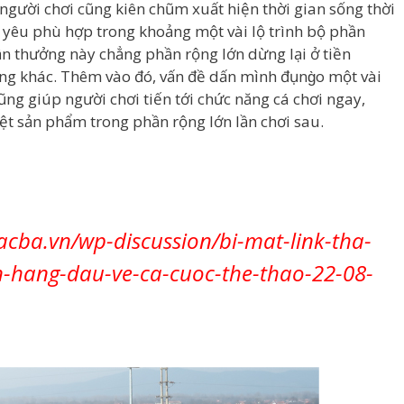
gười chơi cũng kiên chũm xuất hiện thời gian sống thời
 yêu phù hợp trong khoảng một vài lộ trình bộ phần
n thưởng này chẳng phần rộng lớn dừng lại ở tiền
 khác. Thêm vào đó, vấn đề dấn mình đụng̀o một vài
ũng giúp người chơi tiến tới chức năng cá chơi ngay,
t sản phẩm trong phần rộng lớn lần chơi sau.
acba.vn/wp-discussion/bi-mat-link-tha-
n-hang-dau-ve-ca-cuoc-the-thao-22-08-