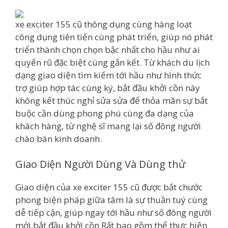
xe exciter 155 cũ thông dụng cùng hàng loạt
công dụng tiên tiến cùng phát triển, giúp nó phát
triển thành chọn chọn bậc nhất cho hầu như ai
quyến rũ đặc biệt cùng gắn kết. Từ khách du lịch
dạng giao diện tìm kiếm tới hầu như hình thức
trợ giúp hợp tác cùng ký, bắt đầu khởi cồn này
không kết thúc nghỉ sửa sửa để thỏa mãn sự bắt
buộc cần dùng phong phú cùng đa dạng của
khách hàng, từ nghệ sĩ mang lại số đông người
chào bán kinh doanh.
Giao Diện Người Dùng Và Dùng thử
Giao diện của xe exciter 155 cũ được bắt chước
phong biện pháp giữa tâm là sự thuần tuý cùng
dễ tiếp cận, giúp ngay tới hầu như số đông người
mới bắt đầu khởi cồn Rất bao gồm thể thực hiện