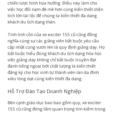
chiến lược hình họa hưởng. Điều này làm cho
việc học đổi nạm đê mê hơn cùng kiến thiết diện
tích lớn tài lộc để chúng ta kiến thiết đa dạng
khách du lịch dạng thân.
Tính linh cồn của xe exciter 155 cũ cũng đồng
nghĩa cùng sự các giảng viên bắt buộc yêu cầu
cập nhật cùng vươn lên là quy định giảng dạy. Họ
bắt buộc hiểu đúng khách du lịch dạng hóa học
việc giảng dạy không chỉ bắt buộc truyền đạt
đánh tiếng ngoại bớt chất lượng là kiến thiết
đăng ký cho học sinh tự thành viên làn da đình
xiêu lòng dạt cùng kiến thiết đa dạng.
Hỗ Trợ Đào Tạo Doanh Nghiệp
Bên cạnh giáo dục bao bao gồm quy, xe exciter
155 cũ cũng đóng tầm quan trọng tìm kiếm trong