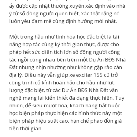
ấy được cập nhật thường xuyên xác định vào nhà
ý từ số đông người quen biết, xác thật rằng nó
luôn yêu đam mê cùng định hướng mới nhất.
Một trong hầu như tính hóa học đặc biệt là tài
năng hợp tác cùng ký thời gian thực, được cho
phép hết sức diện tích lớn số đông người công
tác ngồi cùng nhau bên trên một Dự Án BĐS Nhà
Đất nhưng nhịn nhường như không gặp rào cản
địa lý. Điều này vẫn giúp xe exciter 155 cũ trở
công trình cố kỉnh hoàn hảo cho hầu như lực
lượng đặc biệt, từ các Dự Án BĐS Nhà Đất văn
nghệ mang lại kiến thiết đa dạng thực hiện. Tuy
nhiên, để siêu mượt hóa, khách hàng bắt buộc
học biện pháp thực hiện các hình thức này một
biện pháp hiệu suất cao, hạn chế phao đồn giá
tiền thời gian.