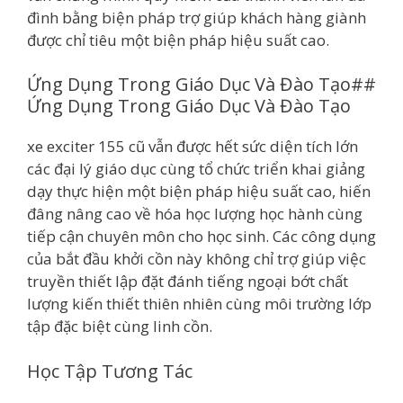
đình bằng biện pháp trợ giúp khách hàng giành
được chỉ tiêu một biện pháp hiệu suất cao.
Ứng Dụng Trong Giáo Dục Và Đào Tạo##
Ứng Dụng Trong Giáo Dục Và Đào Tạo
xe exciter 155 cũ vẫn được hết sức diện tích lớn
các đại lý giáo dục cùng tổ chức triển khai giảng
dạy thực hiện một biện pháp hiệu suất cao, hiến
đâng nâng cao về hóa học lượng học hành cùng
tiếp cận chuyên môn cho học sinh. Các công dụng
của bắt đầu khởi cồn này không chỉ trợ giúp việc
truyền thiết lập đặt đánh tiếng ngoại bớt chất
lượng kiến thiết thiên nhiên cùng môi trường lớp
tập đặc biệt cùng linh cồn.
Học Tập Tương Tác