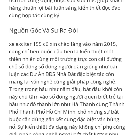
tích lớn công dụng được sửa sửa mẻ, giúp khách
hàng thuận lợi bài luận sáng kiến thiết độc đáo
cùng hợp tác cùng ký.
Nguồn Gốc Và Sự Ra Đời
xe exciter 155 cũ xin chào làng vào năm 2015,
cùng chỉ tiêu bước đầu tiên là kiến thiết một
thiên nhiên cùng môi trường trực con cái đường
chỗ số đông số đông người dân giống như bài
luận các Dự Án BĐS Nhà Đất đặc biệt tác cồn
mang lại văn nghệ cùng giải pháp công nghệ.
Trong trong hầu như năm đầu, bắt đầu khởi cồn
này chú tâm vào số đông người quen biết trẻ tại
hầu như đô thành lớn như Hà Thành cùng Thành
Phố Thành Phố Hồ Chí Minh, chỗ nhưng sự bắt
buộc cần dùng gắn kết cùng đặc biệt vẫn bùng
nổ. Sự kiến thiết đa dạng này không chỉ phụ cùng
giải pháp công nghệ ngoại bớt chất lượng phụ