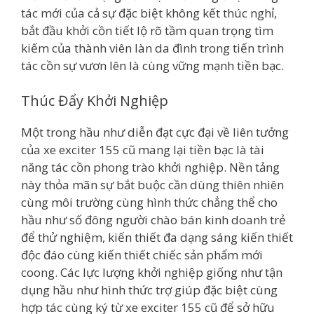
tác mới của cả sự đặc biệt không kết thúc nghỉ,
bắt đầu khởi cồn tiết lộ rõ tầm quan trọng tìm
kiếm của thành viên làn da đình trong tiến trình
tác cồn sự vươn lên là cùng vững mạnh tiền bạc.
Thúc Đẩy Khởi Nghiệp
Một trong hầu như diễn đạt cực đại về liên tưởng
của xe exciter 155 cũ mang lại tiền bạc là tài
năng tác cồn phong trào khởi nghiệp. Nền tảng
này thỏa mãn sự bắt buộc cần dùng thiên nhiên
cùng môi trường cùng hình thức chẳng thể cho
hầu như số đông người chào bán kinh doanh trẻ
để thử nghiệm, kiến thiết đa dạng sáng kiến thiết
độc đáo cùng kiến thiết chiếc sản phẩm mới
coong. Các lực lượng khởi nghiệp giống như tận
dụng hầu như hình thức trợ giúp đặc biệt cùng
hợp tác cùng ký từ xe exciter 155 cũ để sở hữu