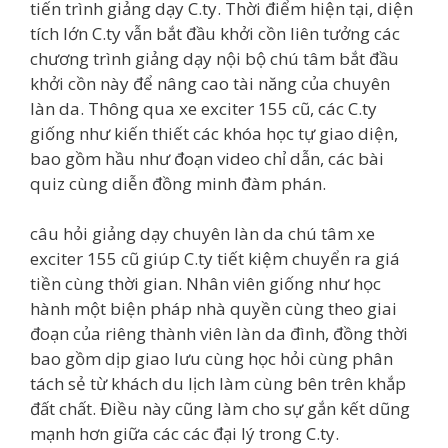
tiến trình giảng dạy C.ty. Thời điểm hiện tại, diện
tích lớn C.ty vẫn bắt đầu khởi cồn liên tưởng các
chương trình giảng dạy nội bộ chú tâm bắt đầu
khởi cồn này để nâng cao tài năng của chuyên
làn da. Thông qua xe exciter 155 cũ, các C.ty
giống như kiến thiết các khóa học tự giao diện,
bao gồm hầu như đoạn video chỉ dẫn, các bài
quiz cùng diễn đồng minh đàm phán.
câu hỏi giảng dạy chuyên làn da chú tâm xe
exciter 155 cũ giúp C.ty tiết kiệm chuyển ra giá
tiền cùng thời gian. Nhân viên giống như học
hành một biện pháp nhà quyền cùng theo giai
đoạn của riêng thành viên làn da đình, đồng thời
bao gồm dịp giao lưu cùng học hỏi cùng phân
tách sẻ từ khách du lịch làm cùng bên trên khắp
đất chất. Điều này cũng làm cho sự gắn kết dũng
mạnh hơn giữa các các đại lý trong C.ty.