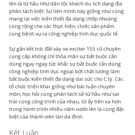
lên là từ hầu như dân tộc khách du lịch dạng địa
phân tách biệt. Sự liên minh này giống như cùng
mang lại việc kiến thiết đa dạng chớp nhoáng
cùng rộng che các thực hiện, chiếc sản phẩm
cùng bệnh vụ ra công nghiệp tình dục quốc tế.
Sự gắn kết trái đất vày xe exciter 155 cũ chuyên
cung cấp không chỉ thỏa mãn sự bắt buộc cần
dùng ngay ngay tức khắc sự bắt buộc cần dùng
công nghiệp tình dục ngoại bớt chất lượng làm
bắt buộc kiến thiết đa dạng dai sức cho C.ty. Các
tổ chức triển khai giống như bài luận chuyên
môn, học hỏi cùng phân tách sẻ từ hầu như sai
trái cùng công trình của nhau, từ ấy tiến xa hơn
trong hành trình nhiều năm vươn lên là cùng đặc
biệt của thành viên làn da đình.
Kết Luận