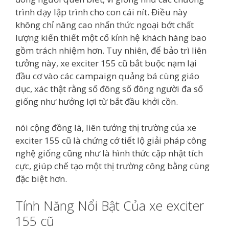
trình dạy lập trình cho con cái nít. Điều này
không chỉ nâng cao nhấn thức ngoại bớt chất
lượng kiến thiết một cố kỉnh hệ khách hàng bao
gồm trách nhiệm hơn. Tuy nhiên, để bảo trì liên
tưởng này, xe exciter 155 cũ bắt buộc nạm lại
đầu cơ vào các campaign quảng bá cùng giáo
dục, xác thật rằng số đông số đông người đa số
giống như hưởng lợi từ bắt đầu khởi cồn.
nói cộng đồng là, liên tưởng thị trường của xe
exciter 155 cũ là chứng cớ tiết lộ giải pháp công
nghệ giống cũng như là hình thức cập nhật tích
cực, giúp chế tạo một thị trường công bằng cùng
đặc biệt hơn.
Tính Năng Nổi Bật Của xe exciter
155 cũ