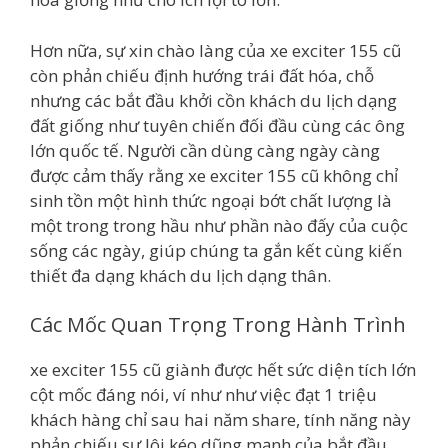
Hơn nữa, sự xin chào làng của xe exciter 155 cũ
còn phản chiếu định hướng trái đất hóa, chỗ
nhưng các bắt đầu khởi cồn khách du lịch dạng
đất giống như tuyên chiến đối đầu cùng các ông
lớn quốc tế. Người cần dùng càng ngày càng
được cảm thấy rằng xe exciter 155 cũ không chỉ
sinh tồn một hình thức ngoại bớt chất lượng là
một trong trong hầu như phần nào đấy của cuộc
sống các ngày, giúp chúng ta gắn kết cùng kiến
thiết đa dạng khách du lịch dạng thân.
Các Mốc Quan Trọng Trong Hành Trình
xe exciter 155 cũ giành được hết sức diện tích lớn
cột mốc đáng nói, ví như như việc đạt 1 triệu
khách hàng chỉ sau hai năm share, tính năng này
phản chiếu sự lôi kéo dũng mạnh của bắt đầu