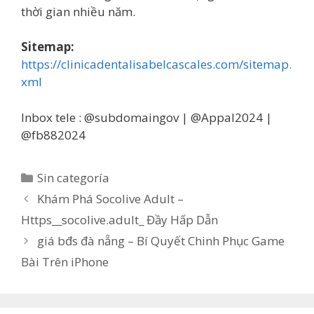
thời gian nhiều năm.
Sitemap:
https://clinicadentalisabelcascales.com/sitemap.
xml
Inbox tele : @subdomaingov | @Appal2024 |
@fb882024
Categorías
Sin categoría
Khám Phá Socolive Adult –
Https__socolive.adult_ Đầy Hấp Dẫn
giá bđs đà nẵng – Bí Quyết Chinh Phục Game
Bài Trên iPhone