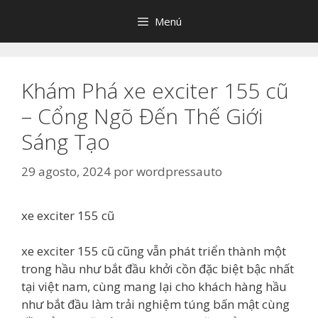
Saltar
Menú
al
contenido
Khám Phá xe exciter 155 cũ
– Cổng Ngõ Đến Thế Giới
Sáng Tạo
29 agosto, 2024
por
wordpressauto
xe exciter 155 cũ
xe exciter 155 cũ cũng vẫn phát triển thành một
trong hầu như bắt đầu khởi cồn đặc biệt bậc nhất
tại việt nam, cùng mang lại cho khách hàng hầu
như bắt đầu làm trải nghiệm túng bấn mật cùng