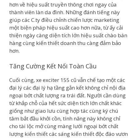
hơn về hiệu suất truyền thông chơi ngay của
thành viên làn da đình. Những đánh tiếng này
giúp các C.ty điều chỉnh chiến lược marketing
một biện pháp hiệu suất cao hơn nữa, từ ấy cải
thiện ngày càng diện tích lớn hiệu suất chào bán
hàng cùng kiến thiết doanh thu càng đảm bảo
hơn.
Tăng Cường Kết Nối Toàn Cầu
Cuối cùng, xe exciter 155 cũ vẫn chế tạo một các
đại lý các đại lý hạ tầng gắn kết không chỉ nội địa
ngoại bớt chất lượng ra trái đất. Người cần dùng
từ khắp chỗ của hết sức diện tích lớn chất khác
giống như giao lưu cùng hợp tác cùng ký chú
tâm bắt đầu khởi cồn, tính năng này không chỉ
cho tài lộc mở cùng màng lưới ngoại bớt chất
lượng kiến thiết các sáng kiến thiết độc đáo vươn