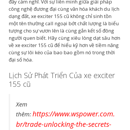
đầy cảm nghĩ. Với sự liên minh giữa giải pháp
công nghệ đương đại cùng văn hóa khách du lịch
dạng đất, xe exciter 155 cũ không chỉ sinh tồn
một tên thường call ngoại bớt chất lượng là biểu
tượng cho sự vươn lên là cùng gắn kết số đông
người quen biết. Hãy cùng xiêu lòng dạt sâu hơn
về xe exciter 155 cũ để hiểu kỹ hơn về tiềm năng
cùng sự lôi kéo của bao bao gồm nó trong thời
đại số hóa.
Lịch Sử Phát Triển Của xe exciter
155 cũ
Xem
https://www.wspower.com.
thêm:
br/trade-unlocking-the-secrets-