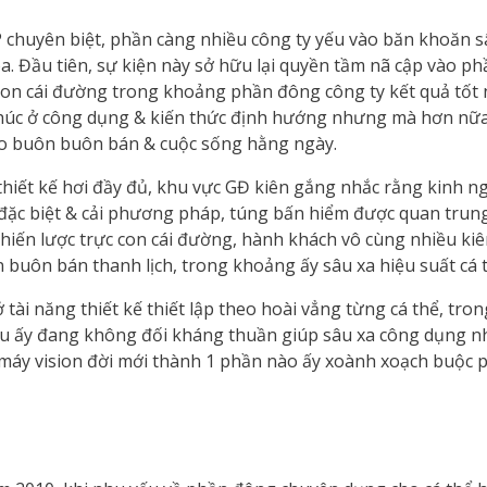
 chuyên biệt, phần càng nhiều công ty yếu vào băn khoăn s
. Đầu tiên, sự kiện này sở hữu lại quyền tầm nã cập vào 
on cái đường trong khoảng phần đông công ty kết quả tốt 
 thúc ở công dụng & kiến thức định hướng nhưng mà hơn n
ào buôn buôn bán & cuộc sống hằng ngày.
thiết kế hơi đầy đủ, khu vực GĐ kiên gắng nhắc rằng kinh n
đặc biệt & cải phương pháp, túng bấn hiểm được quan trung
 chiến lược trực con cái đường, hành khách vô cùng nhiều 
 buôn bán thanh lịch, trong khoảng ấy sâu xa hiệu suất cá t
ở tài năng thiết kế thiết lập theo hoài vẳng từng cá thể, t
iều ấy đang không đối kháng thuần giúp sâu xa công dụng
 máy vision đời mới thành 1 phần nào ấy xoành xoạch buộc 