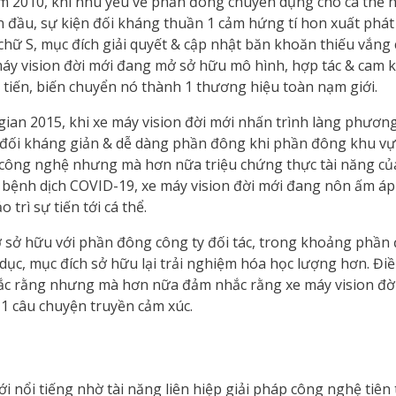
m 2010, khi nhu yếu về phần đông chuyên dụng cho cá thể h
n đầu, sự kiện đối kháng thuần 1 cảm hứng tí hon xuất phá
 chữ S, mục đích giải quyết & cập nhật băn khoăn thiếu vắn
máy vision đời mới đang mở sở hữu mô hình, hợp tác & cam 
n tiến, biến chuyển nó thành 1 thương hiệu toàn nạm giới.
gian 2015, khi xe máy vision đời mới nhấn trình làng phương
đối kháng giản & dễ dàng phần đông khi phần đông khu vực
 công nghệ nhưng mà hơn nữa triệu chứng thực tài năng của
i bệnh dịch COVID-19, xe máy vision đời mới đang nôn ấm áp
 trì sự tiến tới cá thể.
mở sở hữu với phần đông công ty đối tác, trong khoảng ph
ục, mục đích sở hữu lại trải nghiệm hóa học lượng hơn. Đi
ắc rằng nhưng mà hơn nữa đảm nhắc rằng xe máy vision đời
1 câu chuyện truyền cảm xúc.
ới nổi tiếng nhờ tài năng liên hiệp giải pháp công nghệ tiên