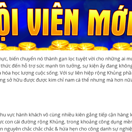
 thực, biến chuyển nó thành gạn lọc tuyệt vời cho những ai 
thức đến hỗ trợ sức mạnh tin tưởng, sự kiện ấy đang không
xa hóa học lượng cuộc sống. Với sự liên hiệp rộng Khủng p
đang sở hữu được được kim chỉ nam cá thể nhưng mà hơn n
 khu vực hành khách vô cùng nhiều kiên gắng tiếp cận hàng l
rực con cái đường rộng Khủng, trong khoảng công dụng mềm
căn nguyên chắc chắc chắc & hứa hẹn cho công danh sự ngh