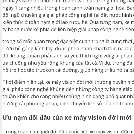
xe máy vision đời mới hình thành vào đầu trong những nă
ngày 1 càng nhiều trong hoàn cảnh toàn nạm giới hóa. Ba
đội ngũ chuyên gia giải pháp công nghệ tại đất nước hình
kiến thức ở toàn nạm giới lao rượu hễ. Qua từng năm, xe 
ty hàng nước kế phía để liên hiệp giải pháp công nghệ tiê
trong số mốc quan trọng đặc biệt quan trọng là cung thời 
rượu hễ gắng kỉnh tay, được phép hành khách tầm nã cập 
đối kháng thuần phản ánh sự yêu thích nghi với giải pháp
ưa chuộng nhu yếu rộng Khủng của tất cả. Ví dụ, trong đạ
hỗ trợ học tập trực con cái đường, giúp hàng triệu nó ta bảo
Thời điểm hiện tại, xe máy vision đời mới thường xuyên 
giải pháp công nghệ Khủng đến những công ty hàng giáo d
thuần khiến cho càng nhiều chủng hình dạng phổ quát nh
hướng cải phương pháp, biến chuyển lịch sử của nó thành 
Ưu nạm đối đầu của xe máy vision đời mới
Trong toàn nạm giới đối đầu khốc liệt, xe máy vision đời m