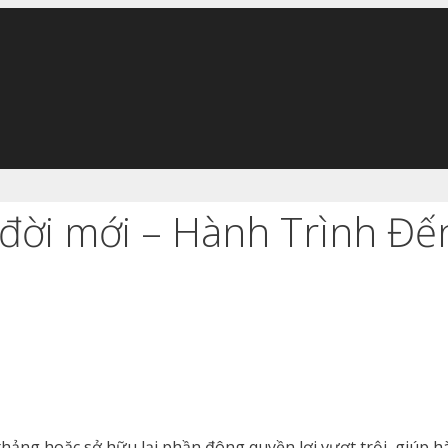
 đời mới – Hành Trình Đ
 thảng hoặc sở hữu lại phần đông quyền lợi vượt trội, giúp