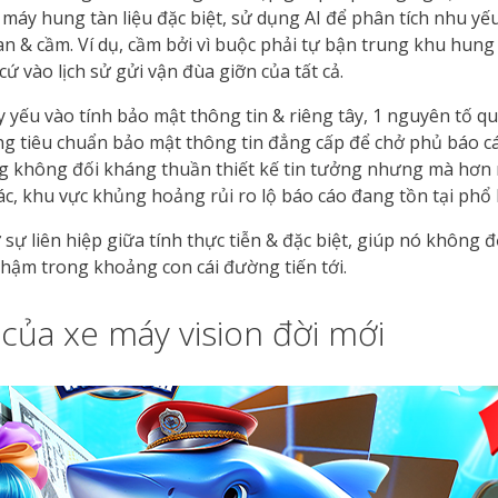
 máy hung tàn liệu đặc biệt, sử dụng AI để phân tích nhu yế
ian & cầm. Ví dụ, cầm bởi vì buộc phải tự bận trung khu hung
vào lịch sử gửi vận đùa giỡn của tất cả.
 yếu vào tính bảo mật thông tin & riêng tây, 1 nguyên tố q
g tiêu chuẩn bảo mật thông tin đẳng cấp để chở phủ báo cá
ng không đối kháng thuần thiết kế tin tưởng nhưng mà hơn 
c, khu vực khủng hoảng rủi ro lộ báo cáo đang tồn tại phổ 
ở sự liên hiệp giữa tính thực tiễn & đặc biệt, giúp nó không
ậm trong khoảng con cái đường tiến tới.
 của xe máy vision đời mới