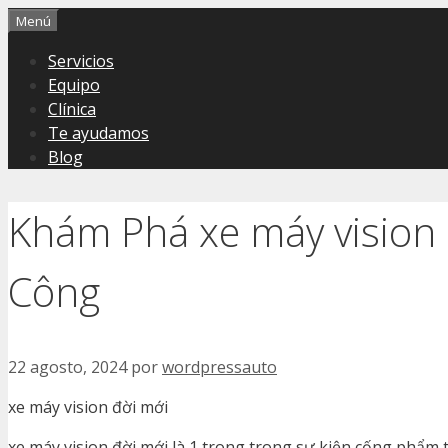
Saltar
Menú
al
Servicios
contenido
Equipo
Clínica
Te ayudamos
Blog
Khám Phá xe máy vision
Công
22 agosto, 2024
por
wordpressauto
xe máy vision đời mới
xe máy vision đời mới là 1 trong trong sự kiện cống phẩm