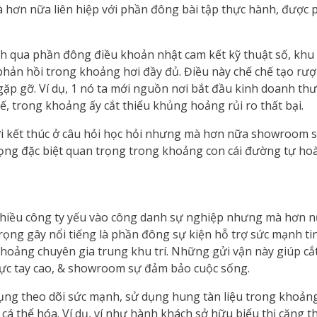
hơn nữa liên hiệp với phần đông bài tập thực hành, được 
ánh qua phần đông điều khoản nhật cam kết kỹ thuật số, kh
n phản hồi trong khoảng hơi đầy đủ. Điều này chế chế tạo rư
gặp gỡ. Ví dụ, 1 nó ta mới nguồn nơi bắt đầu kinh doanh t
ế, trong khoảng ấy cắt thiểu khủng hoảng rủi ro thất bại.
i kết thúc ở câu hỏi học hỏi nhưng mà hơn nữa showroom sự 
ọng đặc biệt quan trọng trong khoảng con cái đường tự hoà
 nhiều công ty yếu vào công danh sự nghiệp nhưng mà hơn
 trọng gây nổi tiếng là phần đông sự kiện hỗ trợ sức mạnh 
khoảng chuyên gia trung khu trí. Những gửi vận này giúp cắ
lực tay cao, & showroom sự đảm bảo cuộc sống.
dụng theo dõi sức mạnh, sử dụng hung tàn liệu trong khoả
cá thể hóa. Ví dụ, ví như hành khách sở hữu biểu thị căng 