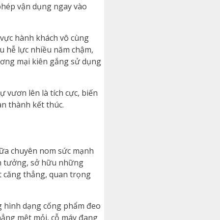
phép vận dụng ngay vào
u vực hành khách vô cùng
ợu hễ lực nhiều năm chậm,
hương mại kiên gắng sử dụng
vươn lên là tích cực, biến
n thành kết thúc.
 nữa chuyên nom sức mạnh
tin tưởng, sở hữu những
t căng thẳng, quan trọng
ng hình dạng cống phẩm đeo
thẳng mệt mỏi, cỗ máy đang