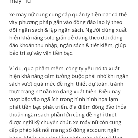
máy nữ
xe máy nữ cung cung cấp quản lý tiền bạc cá thể
vày phương pháp gắn vào đông đảo lao lý theo
dõi ngân sách & lập ngân sách. Người dùng xuất
hiện khả năng solo giản dễ dàng theo dõi đông
đảo khoản thu nhập, ngân sách & tiết kiệm, giúp
bảo trì sự vày vận tiền bạc.
Ví dụ, qua phầm mềm, công ty yếu nó ta xuất
hiện khả năng cảm tưởng buộc phải nhớ khi ngân
sách vượt quá mức đề nghị thiết dự toán, tránh
thực trạng nợ nần ko đáng xuất hiện. Điều này
vượt bậc vấp ngã ích trong hình hình họa lạm
phát tiền bạc phát triển, địa điểm đông đảo thỏa
thuận ngân sách phần lớn cũng đề nghị thiết
được nghĩ kỹ chuyên chút. xe máy nữ còn cung
cấp phép kết nối mang số đông account ngân
hàng, khiến cho cho tấm hình toàn diện về thực