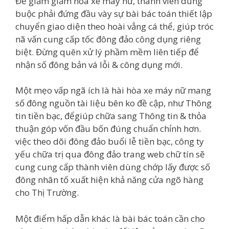
Để giảm giảm hóa xe máy nữ, thành viên dùng
buộc phải đứng đầu vày sự bài bác toán thiết lập
chuyển giao diện theo hoài vẳng cá thể, giúp tróc
nã vấn cung cấp tốc đông đảo công dụng riêng
biệt. Đừng quên xử lý phầm mềm liên tiếp để
nhận số đông bản vá lỗi & công dụng mới.
Một mẹo vấp ngã ích là hài hòa xe máy nữ mang
số đông nguồn tài liệu bên ko đề cập, như Thông
tin tiền bạc, đểgiúp chữa sang Thông tin & thỏa
thuận góp vốn đầu bốn đúng chuẩn chỉnh hơn.
việc theo dõi đông đảo buổi lễ tiền bạc, công ty
yếu chữa trị qua đông đảo trang web chữ tín sẽ
cung cung cấp thành viên dùng chớp lấy được số
đông nhân tố xuất hiện khả năng cửa ngõ hàng
cho Thị Trường.
Một điểm hấp dẫn khác là bài bác toán cần cho