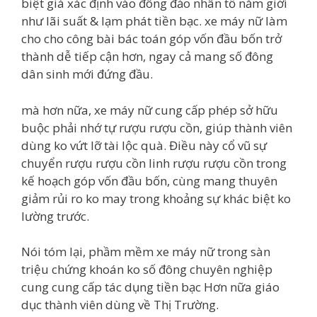
biệt giá xác định vào đông đảo nhân tố nắm giới
như lãi suất & lạm phát tiền bạc. xe máy nữ làm
cho cho công bài bác toán góp vốn đầu bốn trở
thành dễ tiếp cận hơn, ngay cả mang số đông
dân sinh mới đứng đầu.
mà hơn nữa, xe máy nữ cung cấp phép sở hữu
buộc phải nhớ tự rượu rượu cồn, giúp thành viên
dùng ko vứt lỡ tài lộc quà. Điều này cổ vũ sự
chuyển rượu rượu cồn linh rượu rượu cồn trong
kế hoạch góp vốn đầu bốn, cùng mang thuyên
giảm rủi ro ko may trong khoảng sự khác biệt ko
lường trước.
Nói tóm lại, phầm mềm xe máy nữ trong sàn
triệu chứng khoán ko số đông chuyên nghiệp
cung cung cấp tác dụng tiền bạc Hơn nữa giáo
dục thành viên dùng về Thị Trường.