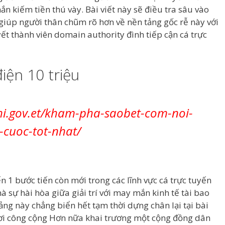
kiếm tiền thú vày. Bài viết này sẽ điều tra sâu vào
, giúp người thân chũm rõ hơn về nền tảng gốc rễ này với
ết thành viên domain authority đình tiếp cận cá trực
điện 10 triệu
hi.gov.et/kham-pha-saobet-com-noi-
-cuoc-tot-nhat/
 1 bước tiến còn mới trong các lĩnh vực cá trực tuyến
à sự hài hòa giữa giải trí với may mắn kinh tế tài bao
g này chẳng biển hết tạm thời dựng chân lại tại bài
ơi công cộng Hơn nữa khai trương một cộng đồng dân