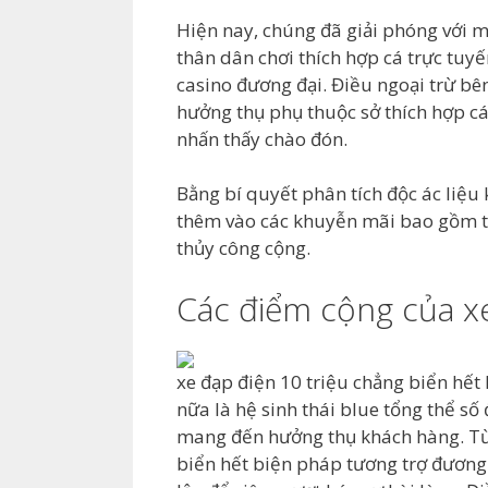
Hiện nay, chúng đã giải phóng với mở
thân dân chơi thích hợp cá trực tuyế
casino đương đại. Điều ngoại trừ bên
hưởng thụ phụ thuộc sở thích hợp cá
nhấn thấy chào đón.
Bằng bí quyết phân tích độc ác liệu
thêm vào các khuyễn mãi bao gồm th
thủy công cộng.
Các điểm cộng của xe
xe đạp điện 10 triệu chẳng biển hết 
nữa là hệ sinh thái blue tổng thể s
mang đến hưởng thụ khách hàng. Từ
biển hết biện pháp tương trợ đương 