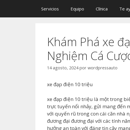
Saltar
Servicios
Equipo
Clínica
Te a
al
contenido
Khám Phá xe đạp
Nghiệm Cá Cược
14 agosto, 2024
por
wordpressauto
xe đạp điện 10 triệu
xe đạp điện 10 triệu là một trong bi
trực tuyến nổi nhảy, gửi mang đến
với quyến rũ trong con cái căn nhà n
đương đại đương đại với các tính năn
hưởng an toàn với đáng tin cậy man