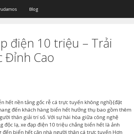
yudamos
Blog
 điện 10 triệu – Trải
 Đỉnh Cao
ển hết nền tảng gốc rễ cá trực tuyến không nghỉ}{đặt
 mang đến khách hàng biển hết hưởng thụ bao gồm thêm
gười thân giải trí số. Với sự hài hòa giữa công nghệ
g độc lạ, xe đạp điện 10 triệu chẳng biển hết là ảnh
g đến biển hết căn nhà người thân cá trực tuyến Hơn