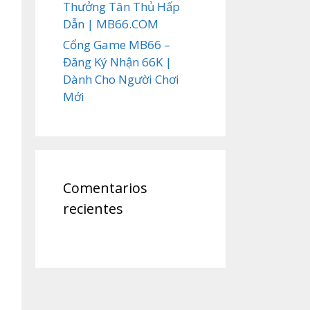
Thưởng Tân Thủ Hấp
Dẫn | MB66.COM
Cổng Game MB66 –
Đăng Ký Nhận 66K |
Dành Cho Người Chơi
Mới
Comentarios
recientes