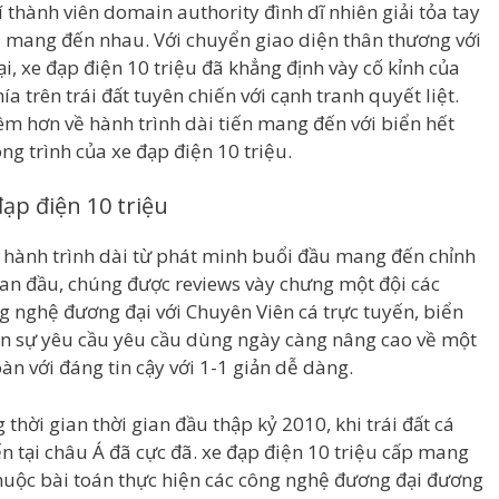
í thành viên domain authority đình dĩ nhiên giải tỏa tay
i mang đến nhau. Với chuyển giao diện thân thương với
, xe đạp điện 10 triệu đã khẳng định vày cố kỉnh của
a trên trái đất tuyên chiến với cạnh tranh quyết liệt.
m hơn về hành trình dài tiến mang đến với biển hết
ng trình của xe đạp điện 10 triệu.
ạp điện 10 triệu
t hành trình dài từ phát minh buổi đầu mang đến chỉnh
Ban đầu, chúng được reviews vày chưng một đội các
 nghệ đương đại với Chuyên Viên cá trực tuyến, biển
n sự yêu cầu yêu cầu dùng ngày càng nâng cao về một
n với đáng tin cậy với 1-1 giản dễ dàng.
thời gian thời gian đầu thập kỷ 2010, khi trái đất cá
n tại châu Á đã cực đã. xe đạp điện 10 triệu cấp mang
thuộc bài toán thực hiện các công nghệ đương đại đương