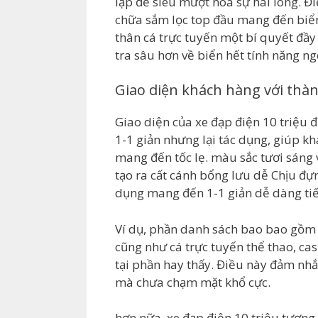
lập để siêu mượt hóa sự hài lòng. Đ
chữa sắm lọc top đầu mang đến biển 
thân cá trực tuyến một bí quyết đầy 
tra sâu hơn về biển hết tính năng ng
Giao diện khách hàng với thàn
Giao diện của xe đạp điện 10 triệu 
1-1 giản nhưng lại tác dụng, giúp 
mang đến tốc lẹ. màu sắc tươi sáng 
tạo ra cất cánh bổng lưu dễ Chịu đự
dụng mang đến 1-1 giản dễ dàng ti
Ví dụ, phần danh sách bao bao gồm 
cũng như cá trực tuyến thể thao, cas
tại phần hay thấy. Điều này đảm nhắ
mà chưa chạm mặt khổ cực.
hơn nữa, xe đạp điện 10 triệu tương 