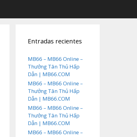
Entradas recientes
MB66 – MB66 Online –
Thưởng Tân Thủ Hấp
Dẫn | MB66.COM
MB66 – MB66 Online –
Thưởng Tân Thủ Hấp
Dẫn | MB66.COM
MB66 – MB66 Online –
Thưởng Tân Thủ Hấp
Dẫn | MB66.COM
MB66 – MB66 Online –