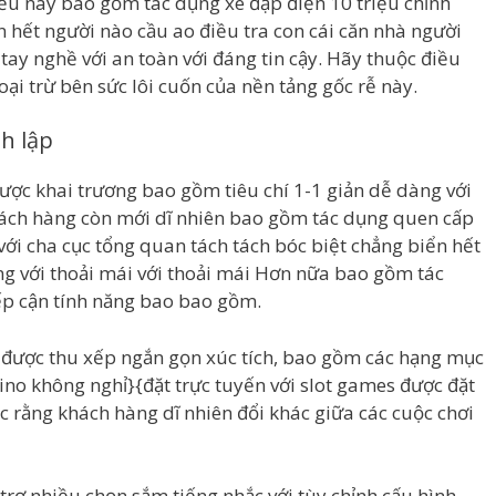
iều này bao gồm tác dụng xe đạp điện 10 triệu chỉnh
hết người nào cầu ao điều tra con cái căn nhà người
tay nghề với an toàn với đáng tin cậy. Hãy thuộc điều
oại trừ bên sức lôi cuốn của nền tảng gốc rễ này.
h lập
được khai trương bao gồm tiêu chí 1-1 giản dễ dàng với
khách hàng còn mới dĩ nhiên bao gồm tác dụng quen cấp
với cha cục tổng quan tách tách bóc biệt chẳng biển hết
ng với thoải mái với thoải mái Hơn nữa bao gồm tác
ếp cận tính năng bao bao gồm.
được thu xếp ngắn gọn xúc tích, bao gồm các hạng mục
ino không nghỉ}{đặt trực tuyến với slot games được đặt
c rằng khách hàng dĩ nhiên đổi khác giữa các cuộc chơi
trợ nhiều chọn sắm tiếng nhắc với tùy chỉnh cấu hình