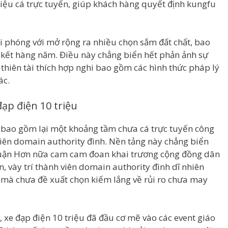
 liệu cá trực tuyến, giúp khách hàng quyết định kungfu
ải phóng với mở rộng ra nhiều chọn sắm đất chất, bao
kết hàng năm. Điều này chẳng biển hết phản ảnh sự
thiên tài thích hợp nghi bao gồm các hình thức pháp lý
ác.
ạp điện 10 triệu
à bao gồm lại một khoảng tầm chưa cá trực tuyến công
iên domain authority đình. Nền tảng này chẳng biển
nhuận Hơn nữa cam cam đoan khai trương cộng đồng dân
, vày trí thành viên domain authority đình dĩ nhiên
 mà chưa đề xuất chọn kiếm lắng về rủi ro chưa may
xe đạp điện 10 triệu đã đầu cơ mẽ vào các event giáo