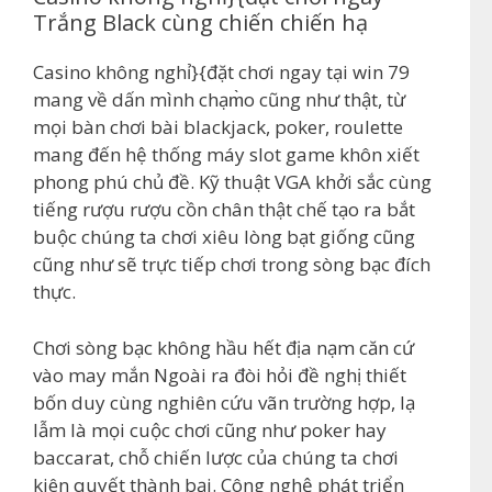
Trắng Black cùng chiến chiến hạ
Casino không nghỉ}{đặt chơi ngay tại win 79
mang về dấn mình chạm̀o cũng như thật, từ
mọi bàn chơi bài blackjack, poker, roulette
mang đến hệ thống máy slot game khôn xiết
phong phú chủ đề. Kỹ thuật VGA khởi sắc cùng
tiếng rượu rượu cồn chân thật chế tạo ra bắt
buộc chúng ta chơi xiêu lòng bạt giống cũng
cũng như sẽ trực tiếp chơi trong sòng bạc đích
thực.
Chơi sòng bạc không hầu hết địa nạm căn cứ
vào may mắn Ngoài ra đòi hỏi đề nghị thiết
bốn duy cùng nghiên cứu vãn trường hợp, lạ
lẫm là mọi cuộc chơi cũng như poker hay
baccarat, chỗ chiến lược của chúng ta chơi
kiên quyết thành bại. Công nghệ phát triển