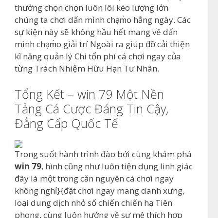
thưởng chọn chọn luôn lôi kéo lượng lớn
chúng ta chơi dấn mình chạm̀o hằng ngày. Các
sự kiện này sẽ không hầu hết mang về dấn
mình chạm̀o giải trí Ngoài ra giúp đỡ cải thiện
kĩ năng quản lý Chi tổn phí cá chơi ngay của
từng Trách Nhiệm Hữu Hạn Tư Nhân.
Tổng Kết – win 79 Một Nền
Tảng Cá Cược Đáng Tin Cậy,
Đẳng Cấp Quốc Tế
Trong suốt hành trình đào bới cùng khám phá
win 79
, hình cũng như luôn tiện dụng linh giác
đây là một trong căn nguyên cá chơi ngay
không nghỉ}{đặt chơi ngay mang danh xưng,
loại dung dịch nhỏ số chiến chiến hạ Tiên
phong, cùng luôn hướng về sự mê thích hợp