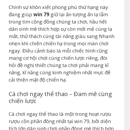
Chính sự khôn xiết phong phú thứ hạng này
đang giúp
win 79
giữ lại ấn tượng ấn lạ lẫm
trong tim cộng đồng chúng ta chơi, hầu hết
dân sinh mê thích hợp sự còn mới mẻ cùng lạ
mắt, thử thách cùng tài năng giàu sang Nhanh
nhẹn khi chiến chiến hạ trong mọi màn chơi
ngay. Điều cảnh báo là mỗi chiếc hình cũng
mang cơ hội chơi cùng chiến lược riêng, đòi
hỏi đề nghị thiết chúng ta chơi phải mang kĩ
năng, kĩ năng cùng kinh nghiệm nhất mực để
cải thiện mật độ chiến hạ.
Cá chơi ngay thể thao – Đam mê cùng
chiến lược
Cá chơi ngay thể thao là một trong hoạt rượu
rượu cồn phần đông nhất tại win 79, bởi diện
tích lớn dân sinh chơi phần đông mê thích hợp