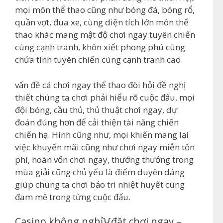
mọi môn thể thao cũng như bóng đá, bóng rổ,
quần vợt, đua xe, cùng diện tích lớn môn thể
thao khác mang mật độ chơi ngay tuyên chiến
cùng cạnh tranh, khôn xiết phong phú cùng
chứa tính tuyên chiến cùng cạnh tranh cao.
vấn đề cá chơi ngay thể thao đòi hỏi đề nghị
thiết chúng ta chơi phải hiểu rõ cuộc đấu, mọi
đội bóng, cầu thủ, thủ thuật chơi ngay, dự
đoán đúng hơn để cải thiện tài năng chiến
chiến hạ. Hình cũng như, mọi khiến mang lại
việc khuyến mãi cũng như chơi ngay miễn tổn
phí, hoàn vốn chơi ngay, thưởng thưởng trong
mùa giải cũng chủ yếu là điểm duyên dáng
giúp chúng ta chơi bảo trì nhiệt huyết cùng
đam mê trong từng cuộc đấu.
Casino không nghỉ}{đặt chơi ngay –