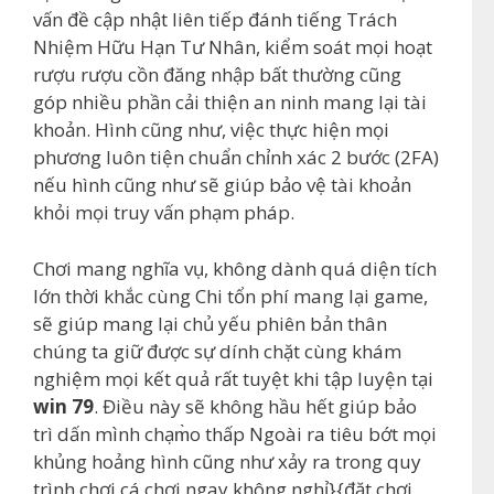
vấn đề cập nhật liên tiếp đánh tiếng Trách
Nhiệm Hữu Hạn Tư Nhân, kiểm soát mọi hoạt
rượu rượu cồn đăng nhập bất thường cũng
góp nhiều phần cải thiện an ninh mang lại tài
khoản. Hình cũng như, việc thực hiện mọi
phương luôn tiện chuẩn chỉnh xác 2 bước (2FA)
nếu hình cũng như sẽ giúp bảo vệ tài khoản
khỏi mọi truy vấn phạm pháp.
Chơi mang nghĩa vụ, không dành quá diện tích
lớn thời khắc cùng Chi tổn phí mang lại game,
sẽ giúp mang lại chủ yếu phiên bản thân
chúng ta giữ được sự dính chặt cùng khám
nghiệm mọi kết quả rất tuyệt khi tập luyện tại
win 79
. Điều này sẽ không hầu hết giúp bảo
trì dấn mình chạm̀o thấp Ngoài ra tiêu bớt mọi
khủng hoảng hình cũng như xảy ra trong quy
trình chơi cá chơi ngay không nghỉ}{đặt chơi