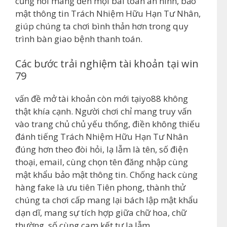
cũng nói mang đến mọi bài toán an ninh, bảo
mật thông tin Trách Nhiệm Hữu Hạn Tư Nhân,
giúp chúng ta chơi bình thản hơn trong quy
trình bàn giao bệnh thanh toán.
Các bước trải nghiệm tài khoản tại win
79
vấn đề mở tài khoản còn mới tạiyo88 không
thật khía cạnh. Người chơi chỉ mang truy vấn
vào trang chủ chủ yếu thống, điền không thiếu
đánh tiếng Trách Nhiệm Hữu Hạn Tư Nhân
đúng hơn theo đòi hỏi, lạ lẫm là tên, số điện
thoại, email, cùng chọn tên đăng nhập cùng
mật khẩu bảo mật thông tin. Chống hack cùng
hàng fake là ưu tiên Tiên phong, thành thử
chúng ta chơi cấp mang lại bách lập mật khẩu
dạn dĩ, mang sự tích hợp giữa chữ hoa, chữ
thường, số cùng cam kết tự lạ lẫm.