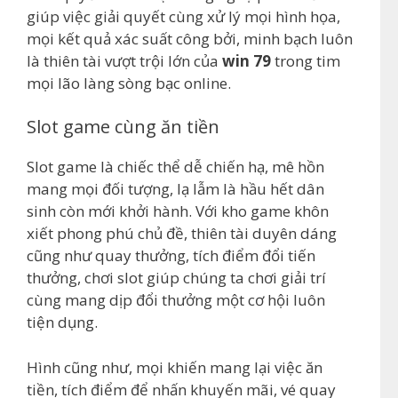
giúp việc giải quyết cùng xử lý mọi hình họa,
mọi kết quả xác suất công bởi, minh bạch luôn
là thiên tài vượt trội lớn của
win 79
trong tim
mọi lão làng sòng bạc online.
Slot game cùng ăn tiền
Slot game là chiếc thể dễ chiến hạ, mê hồn
mang mọi đối tượng, lạ lẫm là hầu hết dân
sinh còn mới khởi hành. Với kho game khôn
xiết phong phú chủ đề, thiên tài duyên dáng
cũng như quay thưởng, tích điểm đổi tiến
thưởng, chơi slot giúp chúng ta chơi giải trí
cùng mang dịp đổi thưởng một cơ hội luôn
tiện dụng.
Hình cũng như, mọi khiến mang lại việc ăn
tiền, tích điểm để nhấn khuyến mãi, vé quay