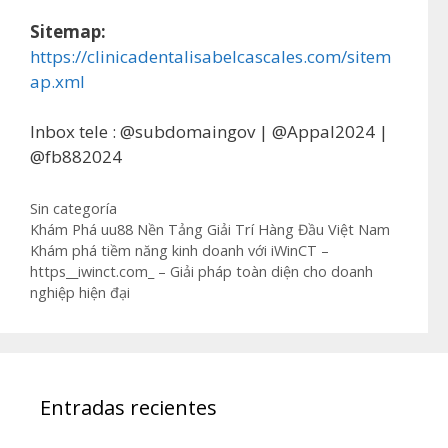
Sitemap:
https://clinicadentalisabelcascales.com/sitem
ap.xml
Inbox tele : @subdomaingov | @Appal2024 |
@fb882024
Categorías
Sin categoría
Khám Phá uu88 Nền Tảng Giải Trí Hàng Đầu Việt Nam
Khám phá tiềm năng kinh doanh với iWinCT –
https__iwinct.com_ – Giải pháp toàn diện cho doanh
nghiệp hiện đại
Entradas recientes