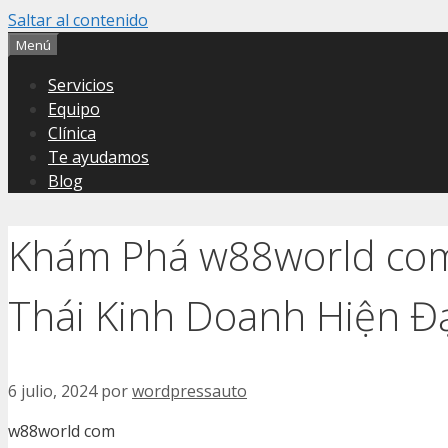
Saltar al contenido
Menú
Servicios
Equipo
Clínica
Te ayudamos
Blog
Khám Phá w88world com 
Thái Kinh Doanh Hiện Đ
6 julio, 2024
por
wordpressauto
w88world com