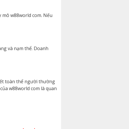
uy mô w88world com. Nếu
ràng và nạm thể. Doanh
ết toàn thể người thường
t của w88world com là quan