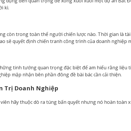
ng dụng đến quan trọng để xong xuôi xuôi một dự án Bất Đ
i kì.
g còn trong toàn thể người chiến lược nào. Thời gian là tài
 cao sẽ quyết định chiến tranh công trình của doanh nghiệp 
hững tinh tướng quan trọng đặc biệt để am hiểu rằng liệu t
hiệp mập nhận bên phần đông đề bài bác cần cải thiện.
n Trị Doanh Nghiệp
 viên hãy thuộc dò ra túng bấn quyết nhưng nó hoàn toàn x