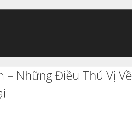
– Những Điều Thú Vị Về
ại