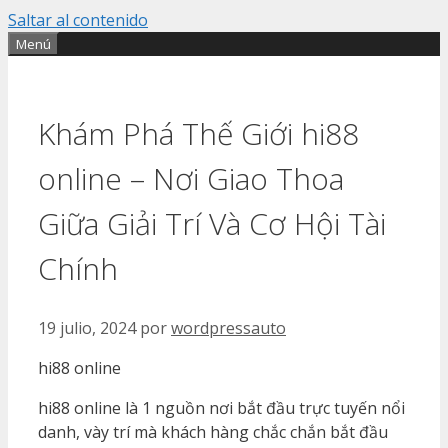
Saltar al contenido
Menú
Khám Phá Thế Giới hi88
online – Nơi Giao Thoa
Giữa Giải Trí Và Cơ Hội Tài
Chính
19 julio, 2024
por
wordpressauto
hi88 online
hi88 online là 1 nguồn nơi bắt đầu trực tuyến nổi
danh, vày trí mà khách hàng chắc chắn bắt đầu