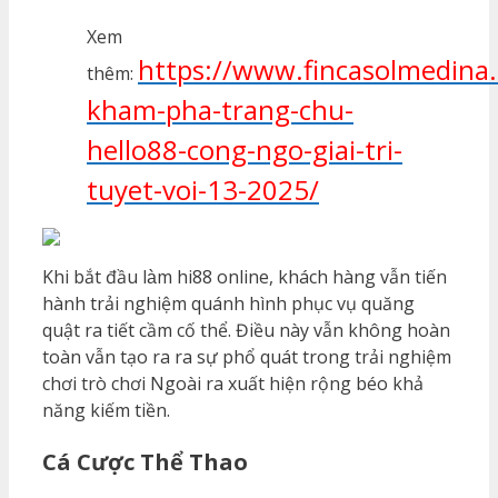
Xem
https://www.fincasolmedina
thêm:
kham-pha-trang-chu-
hello88-cong-ngo-giai-tri-
tuyet-voi-13-2025/
Khi bắt đầu làm hi88 online, khách hàng vẫn tiến
hành trải nghiệm quánh hình phục vụ quăng
quật ra tiết cầm cố thể. Điều này vẫn không hoàn
toàn vẫn tạo ra ra sự phổ quát trong trải nghiệm
chơi trò chơi Ngoài ra xuất hiện rộng béo khả
năng kiếm tiền.
Cá Cược Thể Thao