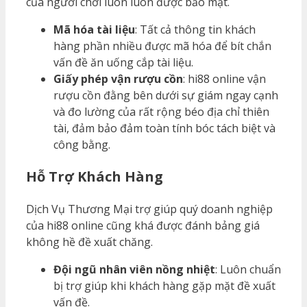
của người chơi luôn luôn được bảo mật.
Mã hóa tài liệu
: Tất cả thông tin khách
hàng phần nhiều được mã hóa để bít chắn
vấn đề ăn uống cắp tài liệu.
Giấy phép vận rượu cồn
: hi88 online vận
rượu cồn đằng bên dưới sự giám ngay cạnh
và đo lường của rất rộng béo địa chỉ thiên
tài, đảm bảo đảm toàn tính bóc tách biệt và
công bằng.
Hỗ Trợ Khách Hàng
Dịch Vụ Thương Mại trợ giúp quý doanh nghiệp
của hi88 online cũng khá được đánh bảng giá
không hề đề xuất chăng.
Đội ngũ nhân viên nồng nhiệt
: Luôn chuẩn
bị trợ giúp khi khách hàng gặp mặt đề xuất
vấn đề.