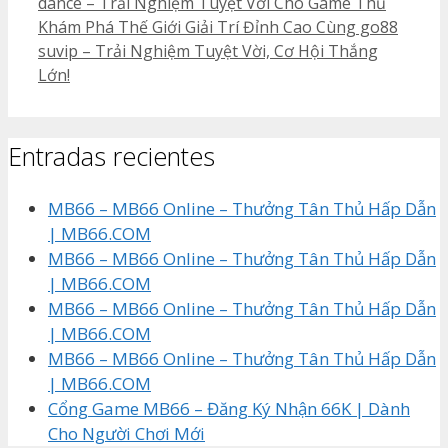
dance – Trải Nghiệm Tuyệt Vời Cho Game Thủ
Khám Phá Thế Giới Giải Trí Đỉnh Cao Cùng go88
suvip – Trải Nghiệm Tuyệt Vời, Cơ Hội Thắng
Lớn!
Entradas recientes
MB66 – MB66 Online – Thưởng Tân Thủ Hấp Dẫn
| MB66.COM
MB66 – MB66 Online – Thưởng Tân Thủ Hấp Dẫn
| MB66.COM
MB66 – MB66 Online – Thưởng Tân Thủ Hấp Dẫn
| MB66.COM
MB66 – MB66 Online – Thưởng Tân Thủ Hấp Dẫn
| MB66.COM
Cổng Game MB66 – Đăng Ký Nhận 66K | Dành
Cho Người Chơi Mới