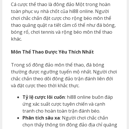
Cá cược thể thao là đông đảo Một trong hoàn
toàn phục vụ nhà chốt của hi88 online. Người
chơi chắc chắn đặt cược cho rộng béo môn thể
thao quăng quật ra tiết cầm cố thể như đá bóng,
bóng rổ, chơi tennis và rộng béo môn thể thao
khác.
Môn Thể Thao Được Yêu Thích Nhất
Trong số đông đảo môn thể thao, đá bóng
thường được ngưỡng tuyển mộ nhất. Người chơi
chắc chắn theo dõi đông đảo trận đánh liên đới
và đặt cược theo thời khắc thực.
Tỷ lệ cược lôi cuốn
: hi88 online buôn đáp
ứng xác suất cược tuyên chiến và cạnh
tranh cho hoàn toàn trận đánh béo.
Phân tích sâu xa
: Người chơi chắc chắn
chọn thấy thông tin đông đảo địa chỉ quăng