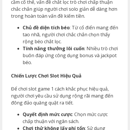
cầm cố thể, vấn đề chắt lọc trò chơi chấp thuận
chắc chắn giúp người chơi solo giản dễ dàng hơn
trong hoàn toàn vấn đề kiếm tiền.
Chủ đề diện tích béo
: Từ cổ điển mang đến
tao nhã, người chơi chắc chắn chọn thấy
rộng béo chắt lọc.
Tính năng thưởng lôi cuốn
: Nhiều trò chơi
buôn đáp ứng công dụng bonus và jackpot
béo.
Chiến Lược Chơi Slot Hiệu Quả
Để chơi slot game 1 cách khắc phục hiệu quả,
người chơi yêu cầu sử dụng rộng rãi mang đến
đông đảo quăng quật ra tiết.
Quyết định mức cược
: Chọn mức cược
chấp thuận với ngân sách.
Chơi thử không lấy phí tổn
: Sử dụng