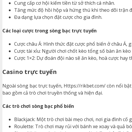
Cung cấp cơ hội kiếm tiền từ sở thích cá nhân.
Tăng mức độ hồi hộp và hứng thú khi theo dõi trận đ
Đa dạng lựa chọn đặt cược cho gia đình.
Các loại cược trong sòng bạc trực tuyến
Cược châu Á: Hình thức đặt cược phổ biến ở châu Á, g
Cược tài xỉu: Người chơi chốt kèo tổng số bàn ăn kèo
Cược 1×2: Dự đoán đội nào sẽ ăn kèo, hoà cược hay t
Casino trực tuyến
Ngoài sòng bạc trực tuyến, Https://rikbet.com/ còn nổi bật
bao gồm cả trò chơi truyền thống và hiện đại.
Các trò chơi sòng bạc phổ biến
Blackjack: Một trò chơi bài mẹo chơi, nơi gia đình c
Roulette: Trò chơi may rủi với bánh xe xoay và quả b