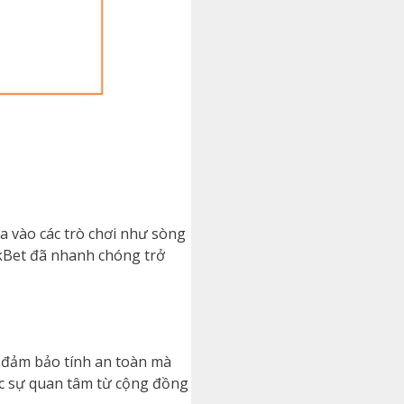
ia vào các trò chơi như sòng
RikBet đã nhanh chóng trở
ỉ đảm bảo tính an toàn mà
được sự quan tâm từ cộng đồng