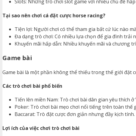
Slots: Những trò chơi slot game với nhiều chủ đề hấ
Tại sao nên chơi cá đặt cược horse racing?
Tiện lợi: Người chơi có thể tham gia bất cứ lúc nào 
Đa dạng trò chơi: Có nhiều lựa chọn để gia đình trải 
Khuyến mãi hấp dẫn: Nhiều khuyến mãi và chương trìn
Game bài
Game bài là một phần không thể thiếu trong thế giới đặt cượ
Các trò chơi bài phổ biến
Tiến lên miền Nam: Trò chơi bài dân gian yêu thích ở
Poker: Trò chơi bài mẹo chơi nổi tiếng trên toàn thế g
Baccarat: Trò đặt cược đơn giản nhưng đầy kịch tính.
Lợi ích của việc chơi trò chơi bài