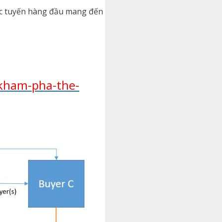
trực tuyến hàng đầu mang đến
kham-pha-the-