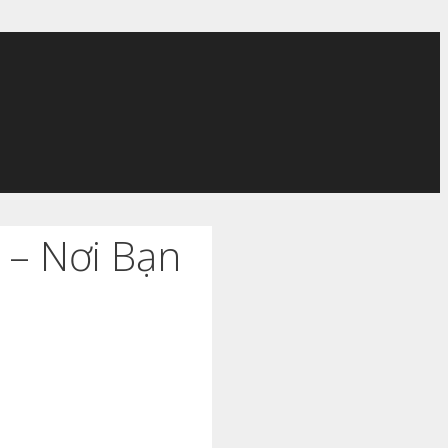
 – Nơi Bạn