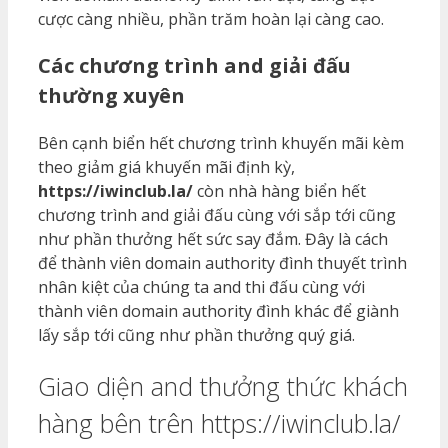
cược càng nhiều, phần trăm hoàn lại càng cao.
Các chương trình and giải đấu
thường xuyên
Bên cạnh biển hết chương trình khuyến mãi kèm
theo giảm giá khuyến mãi định kỳ,
https://iwinclub.la/
còn nhà hàng biển hết
chương trình and giải đấu cùng với sắp tới cũng
như phần thưởng hết sức say đắm. Đây là cách
để thành viên domain authority đình thuyết trình
nhân kiệt của chúng ta and thi đấu cùng với
thành viên domain authority đình khác để giành
lấy sắp tới cũng như phần thưởng quý giá.
Giao diện and thưởng thức khách
hàng bên trên https://iwinclub.la/