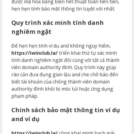
được mã hóa bằng biển hết thuật toán tiên tiến,
hẹn hẹn tính bảo mật thông tin tuyệt vời nhất.
Quy trình xác minh tính danh
nghiêm ngặt
Để hẹn hẹn tính ví dụ and không nguy hiểm,
https://iwinclub.la/
triển khai thứ tự xác minh
tính danh nghiêm ngặt đối cùng với tất cả thành
viên domain authority đình. Quy trình này giúp
rào cản đưa đụng gian lậu and che chở báo đến
biết tài khoản của chống thành viên domain
authority đình khỏi bị móc túi hoặc ứng dụng
phạm pháp.
Chính sách bảo mật thông tin ví dụ
and ví dụ
https://iwinclub.la/
công khai minh bạch giải