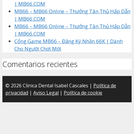
| MB66.COM
MB66 – MB66 Online – Thưởng Tân Thủ Hấp Dẫn
| MB66.COM
MB66 – MB66 Online – Thưởng Tân Thủ Hấp Dẫn
| MB66.COM
Cổng Game MB66 – Đăng Ký Nhận 66K | Dành
Cho Người Chơi Mới
Comentarios recientes
© 2026 Clínica Dental Isabel Cascales |
Política de
privacidad
|
Aviso Legal
|
Política de cookie