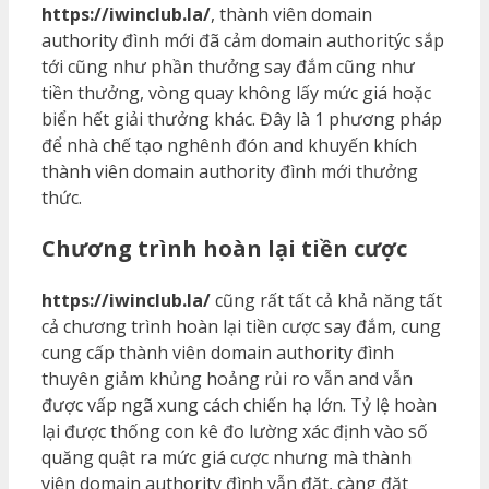
https://iwinclub.la/
, thành viên domain
authority đình mới đã cảm domain authoritýc sắp
tới cũng như phần thưởng say đắm cũng như
tiền thưởng, vòng quay không lấy mức giá hoặc
biển hết giải thưởng khác. Đây là 1 phương pháp
để nhà chế tạo nghênh đón and khuyến khích
thành viên domain authority đình mới thưởng
thức.
Chương trình hoàn lại tiền cược
https://iwinclub.la/
cũng rất tất cả khả năng tất
cả chương trình hoàn lại tiền cược say đắm, cung
cung cấp thành viên domain authority đình
thuyên giảm khủng hoảng rủi ro vẫn and vẫn
được vấp ngã xung cách chiến hạ lớn. Tỷ lệ hoàn
lại được thống con kê đo lường xác định vào số
quăng quật ra mức giá cược nhưng mà thành
viên domain authority đình vẫn đặt, càng đặt