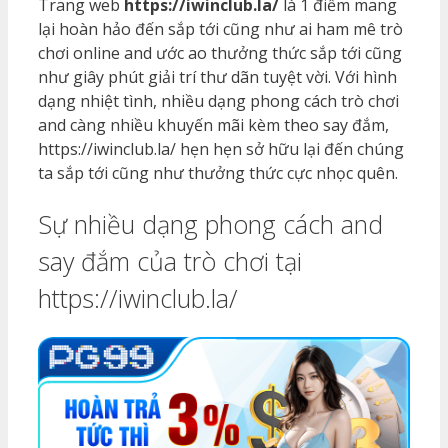
Trang web
https://iwinclub.la/
là 1 điểm mang
lại hoàn hảo đến sắp tới cũng như ai ham mê trò
chơi online and ước ao thưởng thức sắp tới cũng
như giây phút giải trí thư dãn tuyệt vời. Với hình
dạng nhiệt tình, nhiều dạng phong cách trò chơi
and càng nhiều khuyến mãi kèm theo say đắm,
https://iwinclub.la/ hẹn hẹn sở hữu lại đến chúng
ta sắp tới cũng như thưởng thức cực nhọc quên.
Sự nhiều dạng phong cách and
say đắm của trò chơi tại
https://iwinclub.la/