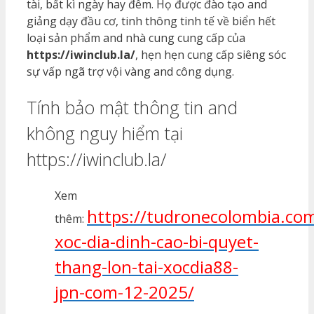
tài, bất kì ngày hay đêm. Họ được đào tạo and
giảng dạy đầu cơ, tinh thông tinh tế về biển hết
loại sản phẩm and nhà cung cung cấp của
https://iwinclub.la/
, hẹn hẹn cung cấp siêng sóc
sự vấp ngã trợ vội vàng and công dụng.
Tính bảo mật thông tin and
không nguy hiểm tại
https://iwinclub.la/
Xem
https://tudronecolombia.com
thêm:
xoc-dia-dinh-cao-bi-quyet-
thang-lon-tai-xocdia88-
jpn-com-12-2025/