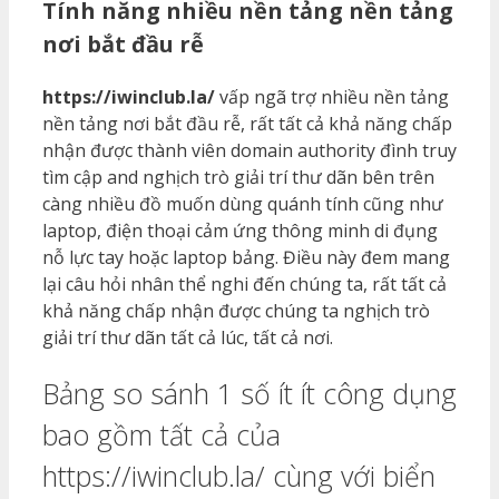
Tính năng nhiều nền tảng nền tảng
nơi bắt đầu rễ
https://iwinclub.la/
vấp ngã trợ nhiều nền tảng
nền tảng nơi bắt đầu rễ, rất tất cả khả năng chấp
nhận được thành viên domain authority đình truy
tìm cập and nghịch trò giải trí thư dãn bên trên
càng nhiều đồ muốn dùng quánh tính cũng như
laptop, điện thoại cảm ứng thông minh di đụng
nỗ lực tay hoặc laptop bảng. Điều này đem mang
lại câu hỏi nhân thể nghi đến chúng ta, rất tất cả
khả năng chấp nhận được chúng ta nghịch trò
giải trí thư dãn tất cả lúc, tất cả nơi.
Bảng so sánh 1 số ít ít công dụng
bao gồm tất cả của
https://iwinclub.la/ cùng với biển