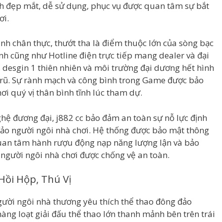
nh đẹp mắt, dễ sử dụng, phục vụ được quan tâm sự bắt
ơi.
nh chân thực, thướt tha là điểm thuộc lớn của sòng bạc
nh cũng như Hotline điện trực tiếp mang dealer và đại
 desgin 1 thiên nhiên và môi trường đại dương hết hình
n rũ. Sự rành mạch và công bình trong Game được bảo
ơi quý vị thân bình tĩnh lúc tham dự.
ghệ đương đại, j882 cc bảo đảm an toàn sự nỗ lực định
đảo người ngôi nhà chơi. Hệ thống được bảo mật thông
uan tâm hành rượu động nạp năng lượng lận và bảo
người ngôi nhà chơi được chống vệ an toàn.
Hồi Hộp, Thú Vị
gười ngôi nhà thương yêu thích thể thao đông đảo
àng loạt giải đấu thể thao lớn thanh mảnh bên trên trái