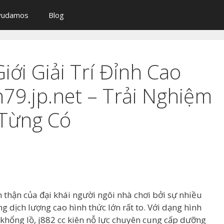
yudamos
Blog
ới Giải Trí Đỉnh Cao
79.jp.net – Trải Nghiệm
 Từng Có
 thận của đại khái người ngôi nhà chơi bởi sự nhiều
 dịch lượng cao hình thức lớn rất to. Với dạng hình
khổng lồ, j882 cc kiên nỗ lực chuyên cung cấp dưỡng