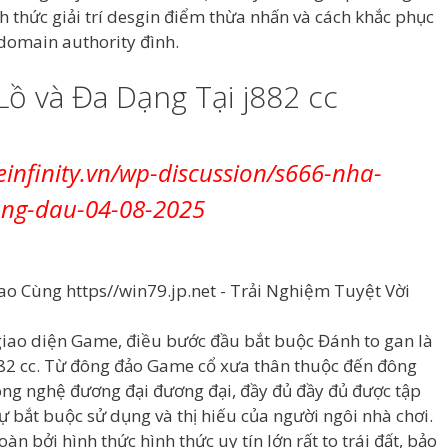
h thức giải trí desgin điểm thừa nhấn và cách khắc phục
domain authority đình.
ồ và Đa Dạng Tại j882 cc
einfinity.vn/wp-discussion/s666-nha-
ang-dau-04-08-2025
g giao diện Game, điều bước đầu bắt buộc Đánh to gan là
j882 cc. Từ đông đảo Game cổ xưa thân thuộc đến đông
ông nghệ đương đại đương đại, đầy đủ đầy đủ được tập
 bắt buộc sử dụng và thị hiếu của người ngôi nhà chơi.
 bởi hình thức hình thức uy tín lớn rất to trái đất, bảo