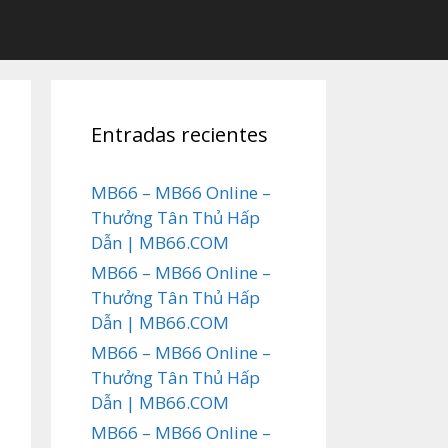
Entradas recientes
MB66 – MB66 Online –
Thưởng Tân Thủ Hấp
Dẫn | MB66.COM
MB66 – MB66 Online –
Thưởng Tân Thủ Hấp
Dẫn | MB66.COM
MB66 – MB66 Online –
Thưởng Tân Thủ Hấp
Dẫn | MB66.COM
MB66 – MB66 Online –