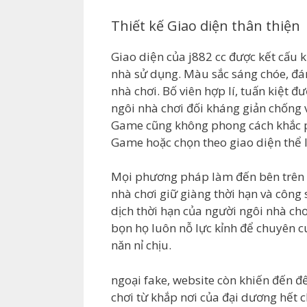
Thiết kế Giao diện thân thiện
Giao diện của j882 cc được kết cấu 
nhà sử dụng. Màu sắc sáng chóe, đá
nhà chơi. Bố viên hợp lí, tuấn kiệt 
ngôi nhà chơi đối kháng giản chống 
Game cũng không phong cách khắc ph
Game hoặc chọn theo giao diện thể l
Mọi phương pháp làm đến bên trên w
nhà chơi giữ giàng thời hạn và công 
dịch thời hạn của người ngôi nhà chơ
bọn họ luôn nỗ lực kỉnh để chuyên 
năn nỉ chịu.
ngoại fake, website còn khiến đến đ
chơi từ khắp nơi của đại dương hết 