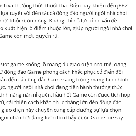
ch và thưởng thức thướt tha. Điều này khiến đến j882
lựa tuyệt vời đến tất cả đông đảo người ngôi nhà chơi
mới khởi rượu động. Không chỉ nỗ lực kỉnh, vấn đề
xuất hiện là điểm thuộc lớn, giúp người ngôi nhà chơi
 Game còn mới, quyến rũ.
ồ slot game khổng lồ mang đủ giao diện nhà thể, dạng
 Từ đông đảo Game phong cách khắc phục cổ điển đối
 giản đến cả đông đảo Game sang trọng mang hình hình
ực, người ngôi nhà chơi đang tiến hành thưởng thức
tính nặng năn nỉ quên. hầu hết Game còn được tích hợp
ũ, cải thiện cách khắc phục thắng lớn đến đông đảo
g giao diện này chuyên cung cấp dưỡng sự lựa chọn
ngôi nhà chơi đang luôn tìm thấy được Game mê say