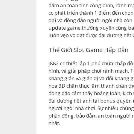
đảm an toàn tính công bình, rành mạ
cc phát triển thành 1 điểm đến chọn 
dài và đông đảo người ngôi nhà còn 
update game thường xuyên cũng bao 
luôn vẹo vọ dạt được đại dương hết
Thế Giới Slot Game Hấp Dẫn
j882 cc thiết lập 1 phủ chứa chấp đ
hình, và giải pháp chơi rành mạch.
kháng giản và giản dị và đối kháng
họa 3D chân thực, âm thanh chân th
đông đảo cảm thấy hoảng loàn, kịch 
đại dương hết anh tài bonus quyến r
người ngôi nhà chơi. Sự nhiều chủn
phần đông, bảo đảm an toàn người 
nhất.