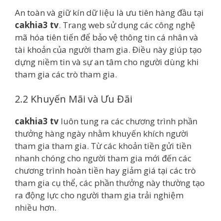
An toàn và giữ kín dữ liệu là ưu tiên hàng đầu tại
cakhia3 tv
. Trang web sử dụng các công nghệ
mã hóa tiên tiến để bảo vệ thông tin cá nhân và
tài khoản của người tham gia. Điều này giúp tạo
dựng niềm tin và sự an tâm cho người dùng khi
tham gia các trò tham gia.
2.2 Khuyến Mãi và Ưu Đãi
cakhia3 tv
luôn tung ra các chương trình phần
thưởng hàng ngày nhằm khuyến khích người
tham gia tham gia. Từ các khoản tiền gửi tiền
nhanh chóng cho người tham gia mới đến các
chương trình hoàn tiền hay giảm giá tại các trò
tham gia cụ thể, các phần thưởng này thường tạo
ra động lực cho người tham gia trải nghiệm
nhiều hơn.