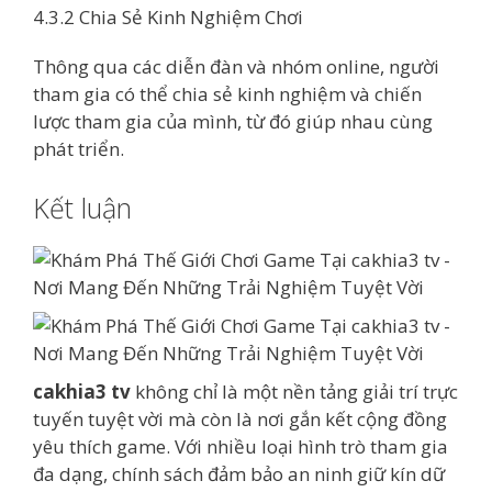
4.3.2 Chia Sẻ Kinh Nghiệm Chơi
Thông qua các diễn đàn và nhóm online, người
tham gia có thể chia sẻ kinh nghiệm và chiến
lược tham gia của mình, từ đó giúp nhau cùng
phát triển.
Kết luận
cakhia3 tv
không chỉ là một nền tảng giải trí trực
tuyến tuyệt vời mà còn là nơi gắn kết cộng đồng
yêu thích game. Với nhiều loại hình trò tham gia
đa dạng, chính sách đảm bảo an ninh giữ kín dữ