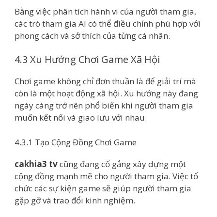
Bằng việc phân tích hành vi của người tham gia,
các trò tham gia AI có thể điều chỉnh phù hợp với
phong cách và sở thích của từng cá nhân.
4.3 Xu Hướng Chơi Game Xã Hội
Chơi game không chỉ đơn thuần là để giải trí mà
còn là một hoạt động xã hội. Xu hướng này đang
ngày càng trở nên phổ biến khi người tham gia
muốn kết nối và giao lưu với nhau.
4.3.1 Tạo Cộng Đồng Chơi Game
cakhia3 tv
cũng đang cố gắng xây dựng một
cộng đồng mạnh mẽ cho người tham gia. Việc tổ
chức các sự kiện game sẽ giúp người tham gia
gặp gỡ và trao đổi kinh nghiệm.