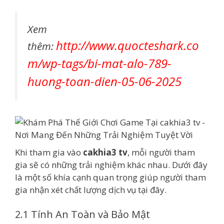
Xem
http://www.quocteshark.co
thêm:
m/wp-tags/bi-mat-alo-789-
huong-toan-dien-05-06-2025
Khi tham gia vào
cakhia3 tv
, mỗi người tham
gia sẽ có những trải nghiệm khác nhau. Dưới đây
là một số khía cạnh quan trọng giúp người tham
gia nhận xét chất lượng dịch vụ tại đây.
2.1 Tính An Toàn và Bảo Mật