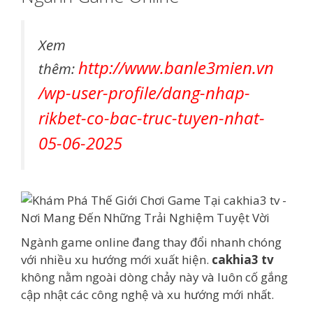
Xem
http://www.banle3mien.vn
thêm:
/wp-user-profile/dang-nhap-
rikbet-co-bac-truc-tuyen-nhat-
05-06-2025
Ngành game online đang thay đổi nhanh chóng
với nhiều xu hướng mới xuất hiện.
cakhia3 tv
không nằm ngoài dòng chảy này và luôn cố gắng
cập nhật các công nghệ và xu hướng mới nhất.