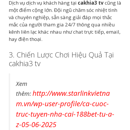
Dịch vụ dịch vụ khách hàng tại
cakhia3 tv
cũng là
một điểm cộng lớn. Đội ngũ chăm sóc nhiệt tình
và chuyên nghiệp, sẵn sàng giải đáp mọi thắc
mắc của người tham gia 24/7 thông qua nhiều
kênh liên lạc khác nhau như chat trực tiếp, email,
hay điện thoại.
3. Chiến Lược Chơi Hiệu Quả Tại
cakhia3 tv
Xem
http://www.starlinkvietna
thêm:
m.vn/wp-user-profile/ca-cuoc-
truc-tuyen-nha-cai-188bet-tu-a-
z-05-06-2025