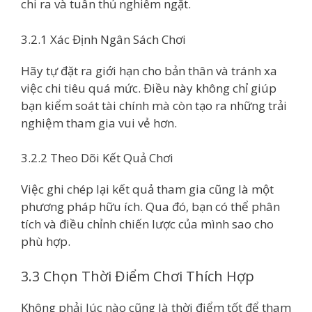
chi ra và tuân thủ nghiêm ngặt.
3.2.1 Xác Định Ngân Sách Chơi
Hãy tự đặt ra giới hạn cho bản thân và tránh xa
việc chi tiêu quá mức. Điều này không chỉ giúp
bạn kiểm soát tài chính mà còn tạo ra những trải
nghiệm tham gia vui vẻ hơn.
3.2.2 Theo Dõi Kết Quả Chơi
Việc ghi chép lại kết quả tham gia cũng là một
phương pháp hữu ích. Qua đó, bạn có thể phân
tích và điều chỉnh chiến lược của mình sao cho
phù hợp.
3.3 Chọn Thời Điểm Chơi Thích Hợp
Không phải lúc nào cũng là thời điểm tốt để tham