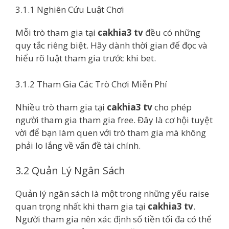
3.1.1 Nghiên Cứu Luật Chơi
Mỗi trò tham gia tại
cakhia3 tv
đều có những
quy tắc riêng biệt. Hãy dành thời gian để đọc và
hiểu rõ luật tham gia trước khi bet.
3.1.2 Tham Gia Các Trò Chơi Miễn Phí
Nhiều trò tham gia tại
cakhia3 tv
cho phép
người tham gia tham gia free. Đây là cơ hội tuyệt
vời để bạn làm quen với trò tham gia mà không
phải lo lắng về vấn đề tài chính.
3.2 Quản Lý Ngân Sách
Quản lý ngân sách là một trong những yếu raise
quan trọng nhất khi tham gia tại
cakhia3 tv
.
Người tham gia nên xác định số tiền tối đa có thể