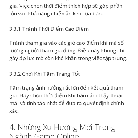
gia. Việc chọn thời điểm thích hợp sẽ góp phần
lớn vào khả năng chiến ăn kèo của bạn.
3.3.1 Tránh Thời Điểm Cao Điểm
Tránh tham gia vào các giờ cao điểm khi mà số
lượng người tham gia đông. Điều này không chỉ
gây áp lực mà còn khó khăn trong việc tập trung.
3.3.2 Chơi Khi Tâm Trạng Tốt
Tâm trạng ảnh hưởng rất lớn đến kết quả tham
gia. Hãy chọn thời điểm khi bạn cảm thấy thoải
mái và tỉnh táo nhất để đưa ra quyết định chính
xác.
4. Những Xu Hướng Mới Trong
Ngành Game Online