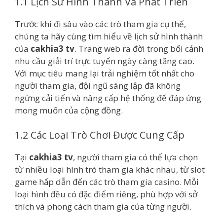
1.1 Lịch Sử Hình Thành Và Phát Triển
Trước khi đi sâu vào các trò tham gia cụ thể,
chúng ta hãy cùng tìm hiểu về lịch sử hình thành
của
cakhia3 tv
. Trang web ra đời trong bối cảnh
nhu cầu giải trí trực tuyến ngày càng tăng cao.
Với mục tiêu mang lại trải nghiệm tốt nhất cho
người tham gia, đội ngũ sáng lập đã không
ngừng cải tiến và nâng cấp hệ thống để đáp ứng
mong muốn của cộng đồng.
1.2 Các Loại Trò Chơi Được Cung Cấp
Tại
cakhia3 tv
, người tham gia có thể lựa chọn
từ nhiều loại hình trò tham gia khác nhau, từ slot
game hấp dẫn đến các trò tham gia casino. Mỗi
loại hình đều có đặc điểm riêng, phù hợp với sở
thích và phong cách tham gia của từng người.