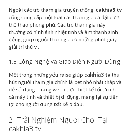
Ngoài các trò tham gia truyền thống,
cakhia3 tv
cũng cung cấp một loạt các tham gia cá đặt cược
thể thao phong phú. Các trò tham gia này
thường có hình ảnh nhiệt tình và âm thanh sinh
động, giúp người tham gia có những phút giây
giải trí thú vị.
1.3 Công Nghệ và Giao Diện Người Dùng
Một trong những yếu raise giúp
cakhia3 tv
thu
hút người tham gia chính là bet nhỏ nhất thấp và
dễ sử dụng. Trang web được thiết kế tối ưu cho
cả máy tính và thiết bị di động, mang lại sự tiện
lợi cho người dùng bất kể ở đâu.
2. Trải Nghiệm Người Chơi Tại
cakhia3 tv