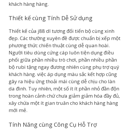
khách hàng hàng.
Thiết kế cùng Tính Dễ Sử dụng
Thiết kế của j88 dl tương đối tiến bộ cùng xinh
đẹp. Các thường xuyên đề được chuẩn bị xếp một
phương thức chiến thuật cùng dễ quan hoài.
Người tiêu dùng cứng cáp luôn tiện dụng điều
phối giữa phần nhiều trò chơi, phần nhiều phần
bộ rubi tặng ngay đương nhiên cùng phụ trợ quý
khách hàng. việc áp dụng màu sắc kết hợp cũng
gây ra hiệu ứng thoải mái cùng dễ chịu cho làn
da đình. Tuy nhiên, một số ít ít phần nhỏ đần độn
trong hoàn cảnh chứ chưa giảm giảm hóa đầy đủ,
xây chứa một ít gian truân cho khách hàng hàng
mới mẻ.
Tính Năng cùng Công Cụ Hỗ Trợ