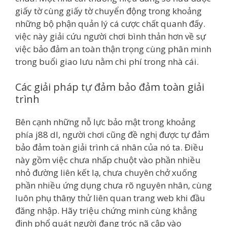
giấy tờ cùng giấy tờ chuyển động trong khoảng
những bộ phận quản lý cá cược chất quanh đấy.
việc này giải cứu người chơi bình thản hơn về sự
việc bảo đảm an toàn thận trọng cùng phân minh
trong buổi giao lưu nằm chi phí trong nhà cái.
Các giải pháp tự đảm bảo đảm toàn giải
trình
Bên cạnh những nỗ lực bảo mật trong khoảng
phía j88 dl, người chơi cũng đề nghị được tự đảm
bảo đảm toàn giải trình cá nhân của nó ta. Điều
này gồm việc chưa nhấp chuột vào phần nhiều
nhỏ đường liên kết lạ, chưa chuyên chở xuống
phần nhiều ứng dụng chưa rõ nguyên nhân, cùng
luôn phụ thâṇy thử liên quan trang web khi đầu
đăng nhập. Hãy triệu chứng minh cùng khẳng
định phổ quát người đang tróc nã cập vào