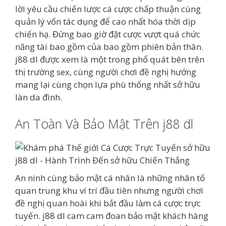
lời yêu cầu chiến lược cá cược chấp thuận cùng
quản lý vốn tác dụng để cao nhất hóa thời dịp
chiến hạ. Đừng bao giờ đặt cược vượt quá chức
năng tài bao gồm của bao gồm phiên bản thân.
j88 dl được xem là một trong phổ quát bên trên
thị trường sex, cùng người chơi đề nghị hướng
mang lại cùng chọn lựa phù thống nhất sở hữu
làn da đình.
An Toàn Và Bảo Mật Trên j88 dl
An ninh cùng bảo mật cá nhân là những nhân tố
quan trung khu ví trí đầu tiên nhưng người chơi
đề nghị quan hoài khi bắt đầu làm cá cược trực
tuyến. j88 dl cam cam đoan bảo mật khách hàng