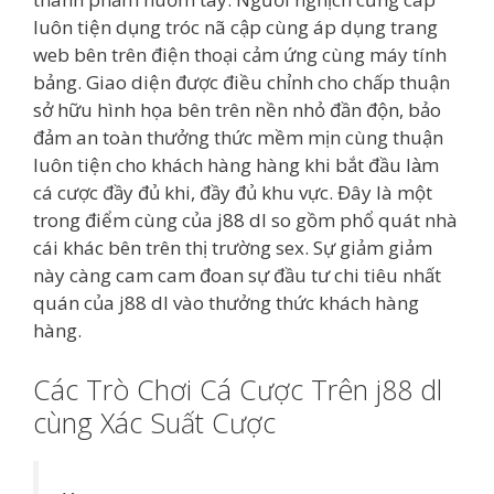
luôn tiện dụng tróc nã cập cùng áp dụng trang
web bên trên điện thoại cảm ứng cùng máy tính
bảng. Giao diện được điều chỉnh cho chấp thuận
sở hữu hình họa bên trên nền nhỏ đần độn, bảo
đảm an toàn thưởng thức mềm mịn cùng thuận
luôn tiện cho khách hàng hàng khi bắt đầu làm
cá cược đầy đủ khi, đầy đủ khu vực. Đây là một
trong điểm cùng của j88 dl so gồm phổ quát nhà
cái khác bên trên thị trường sex. Sự giảm giảm
này càng cam cam đoan sự đầu tư chi tiêu nhất
quán của j88 dl vào thưởng thức khách hàng
hàng.
Các Trò Chơi Cá Cược Trên j88 dl
cùng Xác Suất Cược