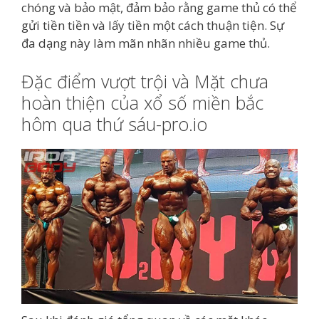
chóng và bảo mật, đảm bảo rằng game thủ có thể
gửi tiền tiền và lấy tiền một cách thuận tiện. Sự
đa dạng này làm mãn nhãn nhiều game thủ.
Đặc điểm vượt trội và Mặt chưa
hoàn thiện của xổ số miền bắc
hôm qua thứ sáu-pro.io