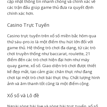
cập nhật thông tin nhanh chóng và chính xác về
các trận đấu giúp game thủ đưa ra quyết định
chính xác hơn.
Casino Trực Tuyến
Casino trực tuyến trên xổ số miền bắc hôm qua
thứ sáu-pro.io là một điểm thu hút lớn đối với
game thủ. Hệ thống trò chơi đa dạng, từ các trò
chơi truyền thống như baccarat, roulette, 21
điểm đến các trò chơi hiện đại hơn như máy
quay game, xổ số. Giao diện trò chơi được thiết
kế đẹp mắt, tạo cảm giác chân thực như đang
chơi tại một trò chơi bài thực thụ. Chất lượng hình
ảnh và âm thanh tốt cũng là một điểm cộng.
Xổ số và Lô đề
Ngoài sòng bài live và sòng bài trực tuyến, xổ số