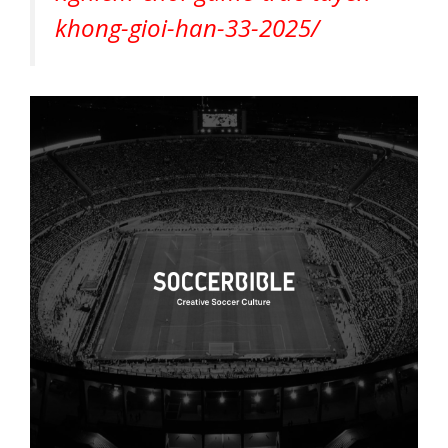
khong-gioi-han-33-2025/