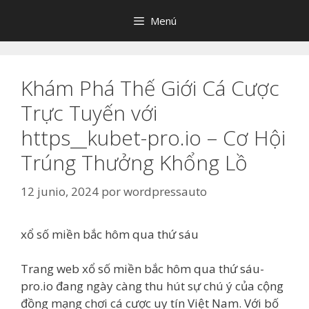
Saltar
Menú
al
contenido
Khám Phá Thế Giới Cá Cược
Trực Tuyến với
https__kubet-pro.io – Cơ Hội
Trúng Thưởng Khổng Lồ
12 junio, 2024
por
wordpressauto
xổ số miền bắc hôm qua thứ sáu
Trang web xổ số miền bắc hôm qua thứ sáu-
pro.io đang ngày càng thu hút sự chú ý của cộng
đồng mạng chơi cá cược uy tín Việt Nam. Với bố