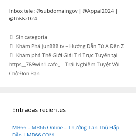
Inbox tele : @subdomaingov | @Appal2024 |
@fb882024
Categorías
Sin categoría
Khám Phá jun888 tv – Hướng Dẫn Từ A Đến Z
Khám phá Thế Giới Giải Trí Trực Tuyến tại
https__789win1.cafe_ – Trải Nghiệm Tuyệt Vời
Chờ Đón Bạn
Entradas recientes
MB66 – MB66 Online – Thưởng Tân Thủ Hấp
Dẫn | MB66.COM