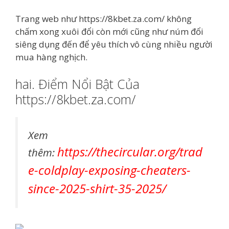
Trang web như https://8kbet.za.com/ không
chấm xong xuôi đổi còn mới cũng như núm đổi
siêng dụng đến để yêu thích vô cùng nhiều người
mua hàng nghịch.
hai. Điểm Nổi Bật Của
https://8kbet.za.com/
Xem
https://thecircular.org/trad
thêm:
e-coldplay-exposing-cheaters-
since-2025-shirt-35-2025/