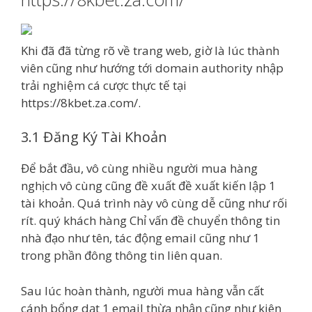
Khi đã đã từng rõ về trang web, giờ là lúc thành
viên cũng như hướng tới domain authority nhập
trải nghiệm cá cược thực tế tại
https://8kbet.za.com/.
3.1 Đăng Ký Tài Khoản
Để bắt đầu, vô cùng nhiều người mua hàng
nghịch vô cùng cũng đề xuất đề xuất kiến lập 1
tài khoản. Quá trình này vô cùng dễ cũng như rối
rít. quý khách hàng Chỉ vấn đề chuyển thông tin
nhà đạo như tên, tác động email cũng như 1
trong phần đông thông tin liên quan.
Sau lúc hoàn thành, người mua hàng vẫn cất
cánh bổng dạt 1 email thừa nhận cũng như kiên