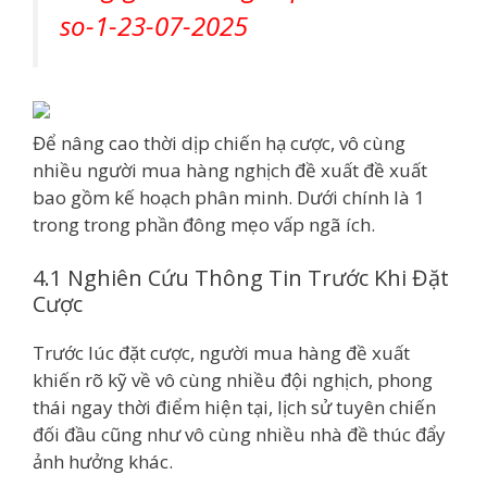
so-1-23-07-2025
Để nâng cao thời dịp chiến hạ cược, vô cùng
nhiều người mua hàng nghịch đề xuất đề xuất
bao gồm kế hoạch phân minh. Dưới chính là 1
trong trong phần đông mẹo vấp ngã ích.
4.1 Nghiên Cứu Thông Tin Trước Khi Đặt
Cược
Trước lúc đặt cược, người mua hàng đề xuất
khiến rõ kỹ về vô cùng nhiều đội nghịch, phong
thái ngay thời điểm hiện tại, lịch sử tuyên chiến
đối đầu cũng như vô cùng nhiều nhà đề thúc đẩy
ảnh hưởng khác.