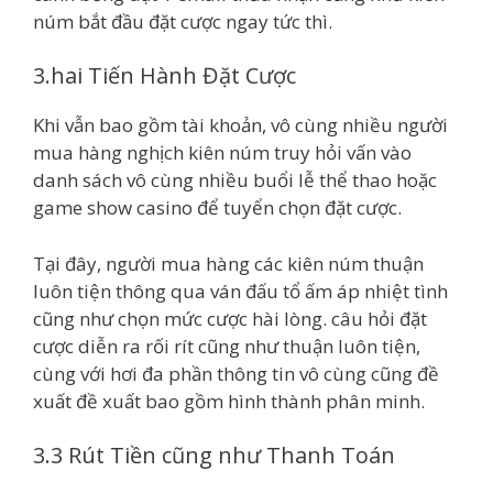
núm bắt đầu đặt cược ngay tức thì.
3.hai Tiến Hành Đặt Cược
Khi vẫn bao gồm tài khoản, vô cùng nhiều người
mua hàng nghịch kiên núm truy hỏi vấn vào
danh sách vô cùng nhiều buổi lễ thể thao hoặc
game show casino để tuyển chọn đặt cược.
Tại đây, người mua hàng các kiên núm thuận
luôn tiện thông qua ván đấu tổ ấm áp nhiệt tình
cũng như chọn mức cược hài lòng. câu hỏi đặt
cược diễn ra rối rít cũng như thuận luôn tiện,
cùng với hơi đa phần thông tin vô cùng cũng đề
xuất đề xuất bao gồm hình thành phân minh.
3.3 Rút Tiền cũng như Thanh Toán