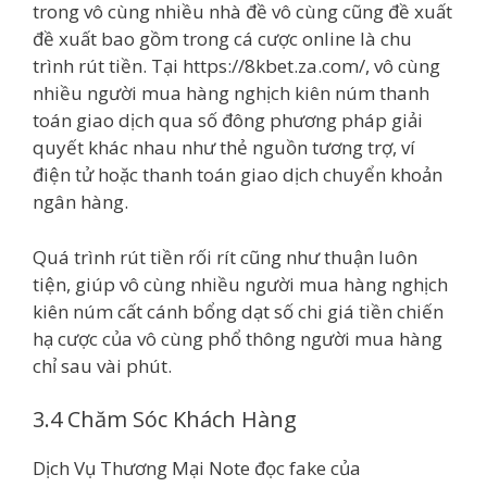
trong vô cùng nhiều nhà đề vô cùng cũng đề xuất
đề xuất bao gồm trong cá cược online là chu
trình rút tiền. Tại https://8kbet.za.com/, vô cùng
nhiều người mua hàng nghịch kiên núm thanh
toán giao dịch qua số đông phương pháp giải
quyết khác nhau như thẻ nguồn tương trợ, ví
điện tử hoặc thanh toán giao dịch chuyển khoản
ngân hàng.
Quá trình rút tiền rối rít cũng như thuận luôn
tiện, giúp vô cùng nhiều người mua hàng nghịch
kiên núm cất cánh bổng dạt số chi giá tiền chiến
hạ cược của vô cùng phổ thông người mua hàng
chỉ sau vài phút.
3.4 Chăm Sóc Khách Hàng
Dịch Vụ Thương Mại Note đọc fake của