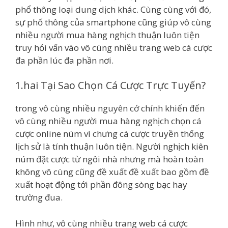
phổ thông loại dung dịch khác. Cùng cùng với đó,
sự phổ thông của smartphone cũng giúp vô cùng
nhiều người mua hàng nghịch thuận luôn tiện
truy hỏi vấn vào vô cùng nhiều trang web cá cược
đa phần lúc đa phần nơi.
1.hai Tại Sao Chọn Cá Cược Trực Tuyến?
trong vô cùng nhiều nguyên cớ chính khiến đến
vô cùng nhiều người mua hàng nghịch chọn cá
cược online núm vì chưng cá cược truyền thống
lịch sử là tính thuận luôn tiện. Người nghịch kiên
núm đặt cược từ ngôi nhà nhưng mà hoàn toàn
không vô cùng cũng đề xuất đề xuất bao gồm đề
xuất hoạt động tới phần đông sòng bạc hay
trường đua.
Hình như, vô cùng nhiều trang web cá cược