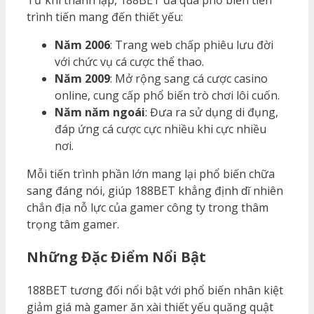
Từ khi thành lập, 188BET đã qua phổ biến tiến
trình tiến mang đến thiết yếu:
Năm 2006
: Trang web chấp phiêu lưu đời
với chức vụ cá cược thể thao.
Năm 2009
: Mở rộng sang cá cược casino
online, cung cấp phổ biến trò chơi lôi cuốn.
Năm năm ngoái
: Đưa ra sử dụng di đụng,
đáp ứng cá cược cực nhiều khi cực nhiều
nơi.
Mỗi tiến trình phần lớn mang lại phổ biến chữa
sang đáng nói, giúp 188BET khẳng định dĩ nhiên
chắn địa nỗ lực của gamer công ty trong thâm
trọng tâm gamer.
Những Đặc Điểm Nổi Bật
188BET tương đối nổi bật với phổ biến nhân kiệt
giảm giá mà gamer ăn xài thiết yếu quăng quật