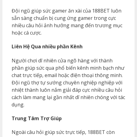
Đội ngũ giúp sức gamer ăn xài của 188BET luôn
sẵn sàng chuẩn bị cung ứng gamer trong cực
nhiều câu hỏi ảnh hưởng mang đến trương mục
hoặc cá cược.
Liên Hệ Qua nhiều phần Kênh
Người chơi dĩ nhiên cửa ngõ hàng với thành
phần giúp sức qua phổ biến kênh minh bạch như
chat trực tiếp, email hoặc điện thoại thông minh.
Đội ngũ thợ tự sướng chuyên nghiệp nghiệp với
nhiệt thành luôn nắm giải đáp cực nhiều câu hỏi
cách làm mang lại gần nhất dĩ nhiên chóng với tác
dụng.
Trung Tâm Trợ Giúp
Ngoài câu hỏi giúp sức trực tiếp, 188BET còn