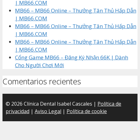
| MB66.COM
MB66 – MB66 Online – Thưởng Tân Thủ Hấp Dẫn
| MB66.COM
MB66 – MB66 Online – Thưởng Tân Thủ Hấp Dẫn
| MB66.COM
MB66 – MB66 Online – Thưởng Tân Thủ Hấp Dẫn
| MB66.COM
Cổng Game MB66 – Đăng Ký Nhận 66K | Dành
Cho Người Chơi Mới
Comentarios recientes
© 2026 Clínica Dental Isabel Cascales |
Política de
privacidad
|
Aviso Legal
|
Política de cookie