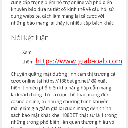
cung cấp trọng điểm hỗ trợ online với phổ biến
khuyên bảo đưa ra tiết cố kỉnh thể về câu hỏi sử
dụng website, cách làm mang lại cá cược với
những báo mang lại thấy ít nhiều cấp bách khác.
Nói kết luận
Xem
https://www.giabaoab.com
thêm:
Chuyến quãng mặt đường linh cảm thị trường cá
cược online tại https://188bet.gb.net/ đã xuất
hiện ít nhiều phổ biến khả năng hấp dẫn mang
lại khách hàng. Từ cá cược thể thao mang đến
casino online, từ những chương trình khuyễn
mãi giảm giá giảm giá lôi cuốn mang đến chính
sách bảo mật khắt khe, 188BET thật sự là 1 trong
những trong phổ biến liên quan thương hiệu với