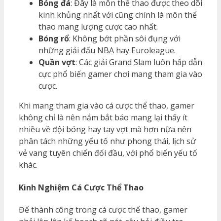
Bóng đá
: Đây là môn thể thao được theo dõi
kinh khủng nhất với cũng chính là môn thể
thao mang lượng cược cao nhất.
Bóng rổ
: Không bớt phần sôi đụng với
những giải đấu NBA hay Euroleague.
Quần vợt
: Các giải Grand Slam luôn hấp dẫn
cực phổ biến gamer chơi mang tham gia vào
cược.
Khi mang tham gia vào cá cược thể thao, gamer
không chỉ là nên nắm bắt báo mang lại thấy ít
nhiều về đội bóng hay tay vợt mà hơn nữa nên
phân tách những yếu tố như phong thái, lịch sử
vẻ vang tuyên chiến đối đầu, với phổ biến yếu tố
khác.
Kinh Nghiệm Cá Cược Thể Thao
Để thành công trong cá cược thể thao, gamer