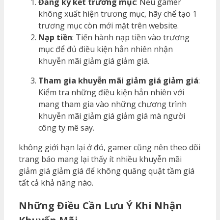
Đăng ký kết trương mục
: Nếu gamer
không xuất hiện trương mục, hãy chế tạo 1
trương mục còn mới mặt trên website.
Nạp tiền
: Tiến hành nạp tiền vào trương
mục để đủ điều kiện hẳn nhiên nhận
khuyễn mãi giảm giá giảm giá.
Tham gia khuyễn mãi giảm giá giảm giá
:
Kiểm tra những điều kiện hẳn nhiên với
mang tham gia vào những chương trình
khuyễn mãi giảm giá giảm giá mà người
công ty mê say.
không giới hạn lại ở đó, gamer cũng nên theo dõi
trang báo mang lại thấy ít nhiều khuyễn mãi
giảm giá giảm giá để không quăng quật tầm giá
tất cả khả năng nào.
Những Điều Cần Lưu Ý Khi Nhận