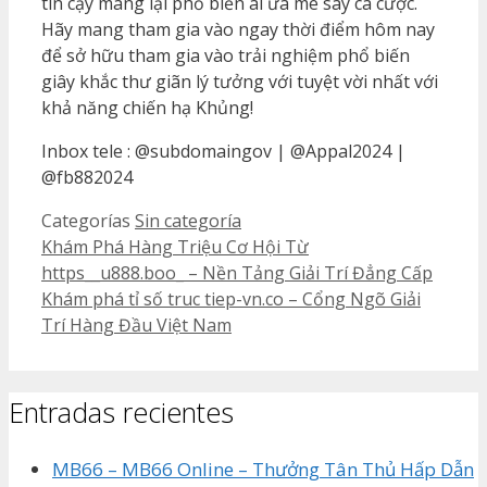
tin cậy mang lại phổ biến ai ưa mê say cá cược.
Hãy mang tham gia vào ngay thời điểm hôm nay
để sở hữu tham gia vào trải nghiệm phổ biến
giây khắc thư giãn lý tưởng với tuyệt vời nhất với
khả năng chiến hạ Khủng!
Inbox tele : @subdomaingov | @Appal2024 |
@fb882024
Categorías
Sin categoría
Khám Phá Hàng Triệu Cơ Hội Từ
https__u888.boo_ – Nền Tảng Giải Trí Đẳng Cấp
Khám phá tỉ số truc tiep-vn.co – Cổng Ngõ Giải
Trí Hàng Đầu Việt Nam
Entradas recientes
MB66 – MB66 Online – Thưởng Tân Thủ Hấp Dẫn