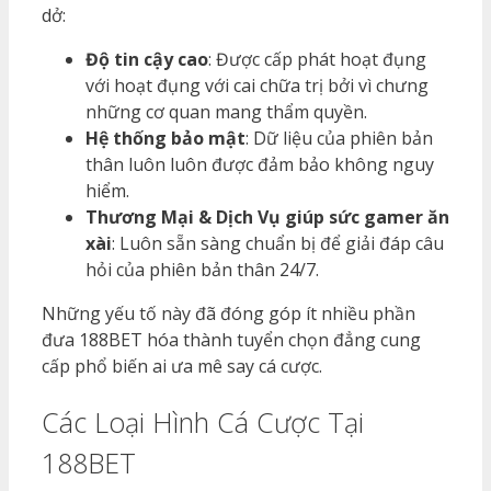
dở:
Độ tin cậy cao
: Được cấp phát hoạt đụng
với hoạt đụng với cai chữa trị bởi vì chưng
những cơ quan mang thẩm quyền.
Hệ thống bảo mật
: Dữ liệu của phiên bản
thân luôn luôn được đảm bảo không nguy
hiểm.
Thương Mại & Dịch Vụ giúp sức gamer ăn
xài
: Luôn sẵn sàng chuẩn bị để giải đáp câu
hỏi của phiên bản thân 24/7.
Những yếu tố này đã đóng góp ít nhiều phần
đưa 188BET hóa thành tuyển chọn đẳng cung
cấp phổ biến ai ưa mê say cá cược.
Các Loại Hình Cá Cược Tại
188BET