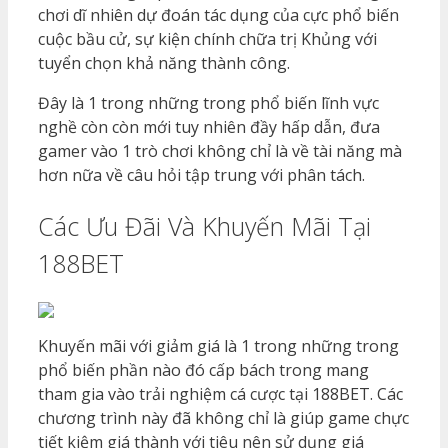
chơi dĩ nhiên dự đoán tác dụng của cực phổ biến
cuộc bầu cử, sự kiện chính chữa trị Khủng với
tuyển chọn khả năng thành công.
Đây là 1 trong những trong phổ biến lĩnh vực
nghề còn còn mới tuy nhiên đầy hấp dẫn, đưa
gamer vào 1 trò chơi không chỉ là về tài năng mà
hơn nữa về câu hỏi tập trung với phân tách.
Các Ưu Đãi Và Khuyến Mãi Tại
188BET
Khuyến mãi với giảm giá là 1 trong những trong
phổ biến phần nào đó cấp bách trong mang
tham gia vào trải nghiệm cá cược tại 188BET. Các
chương trình này đã không chỉ là giúp game chực
tiết kiệm giá thành với tiêu nên sử dụng giá