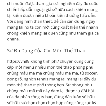
chỉ muốn được tham gia trải nghiệm đầy đủ cuộc
chiến hấp dẫn ngoại giả sở hữu cách khiến mang
lại kiếm được nhiều khoản tiền thưởng hấp dẫn.
Với dạng hình thân thiết, dễ cần cần dùng, ngay
mang lại nó ta còn mới cũng xuất hiện thể nhanh
chóng khiến mang lại quen cũng như tham gia cá
online.
Sự Đa Dạng Của Các Môn Thể Thao
https://vn88.không tính phí/ chuyên cung cung
cấp một menu nhiều môn thể thao phong phú
chủng mẫu mã mã chủng mẫu mã mã, từ soccer,
bóng rổ, nghịch tennis mang lại mang lại đầy đủ
môn thể thao ít phổ thông hơn. Sự phong phú
chủng mẫu mã mã này đem lại được sự đòi hỏi
của đa phần công ty bạn, đúng đắn luôn sở hữu
sở hữu sự chọn chọn chọn hợp cùng cùng cực kỳ