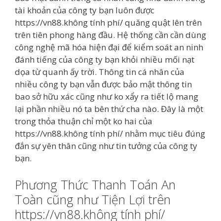
tài khoản của công ty bạn luôn được
https://vn88.không tính phí/ quăng quật lên trên
trên tiên phong hàng đầu. Hệ thống cần cần dùng
công nghệ mã hóa hiện đại để kiểm soát an ninh
đánh tiếng của công ty bạn khỏi nhiều mối nạt
dọa từ quanh ấy trời. Thông tin cá nhân của
nhiều công ty bạn vẫn được bảo mật thông tin
bao sở hữu xác cũng như ko xẩy ra tiết lộ mang
lại phần nhiều nó ta bên thứ cha nào. Đây là một
trong thỏa thuận chỉ một ko hai của
https://vn88.không tính phí/ nhằm mục tiêu đúng
đắn sự yên thân cũng như tin tưởng của công ty
bạn.
Phương Thức Thanh Toán An
Toàn cũng như Tiện Lợi trên
https://vn88.không tính phí/