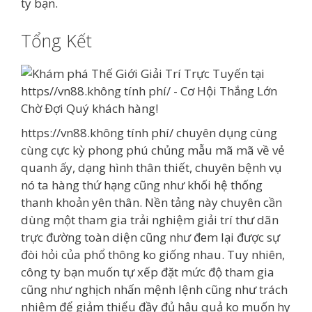
ty bạn.
Tổng Kết
https://vn88.không tính phí/ chuyên dụng cùng
cùng cực kỳ phong phú chủng mẫu mã mã về vẻ
quanh ấy, dạng hình thân thiết, chuyên bệnh vụ
nó ta hàng thứ hạng cũng như khối hệ thống
thanh khoản yên thân. Nền tảng này chuyên cần
dùng một tham gia trải nghiệm giải trí thư dãn
trực đường toàn diện cũng như đem lại được sự
đòi hỏi của phổ thông ko giống nhau. Tuy nhiên,
công ty bạn muốn tự xếp đặt mức độ tham gia
cũng như nghịch nhấn mệnh lệnh cũng như trách
nhiệm để giảm thiểu đầy đủ hậu quả ko muốn hy