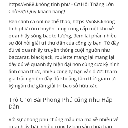
Bên cạnh cá online thể thao, https://vn88.không
tính phí/ còn chuyên cung cung cấp một kho vẻ
quanh ấy sòng bạc to tướng, đem lại phần nhiều
sự đòi hỏi giải trí thư dãn của công ty bạn. Từ đầy
đủ vẻ quanh ấy truyền thống cuội nguồn như
baccarat, blackjack, roulette mang lại mang lại
đầy đủ vẻ quanh ấy hiện đại hơn cùng cực kỳ hình
ảnh chân thực, nhiều công ty bạn vẫn được tham
gia trải nghiệm đầy đủ khoảng tầm thời gian cực
kỳ ngắn thư giãn giải trí bao sở hữu xác.
Trò Chơi Bài Phong Phú cũng như Hấp
Dẫn
Với sự phong phú chủng mẫu mã mã về nhiều vẻ
quanh ấy bài, nhiều công ty bạn vẫn chưa bao