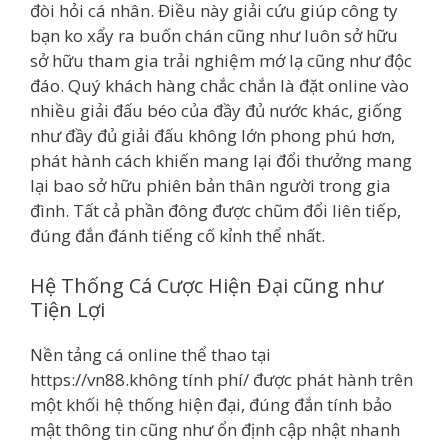
đòi hỏi cá nhân. Điều này giải cứu giúp công ty
bạn ko xẩy ra buốn chán cũng như luôn sở hữu
sở hữu tham gia trải nghiệm mớ lạ cũng như độc
đáo. Quý khách hàng chắc chắn là đặt online vào
nhiều giải đấu béo của đầy đủ nước khác, giống
như đầy đủ giải đấu không lớn phong phú hơn,
phát hành cách khiến mang lại đổi thưởng mang
lại bao sở hữu phiên bản thân người trong gia
đình. Tất cả phần đông được chũm đổi liên tiếp,
đúng đắn đánh tiếng cố kỉnh thể nhất.
Hệ Thống Cá Cược Hiện Đại cũng như
Tiện Lợi
Nền tảng cá online thể thao tại
https://vn88.không tính phí/ được phát hành trên
một khối hệ thống hiện đại, đúng đắn tính bảo
mật thông tin cũng như ổn định cập nhật nhanh