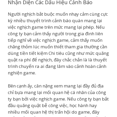
Nhận Diện Các Dấu Hiệu Cảnh Báo
Người nghịch bắt buộc muốn nhạy cảm cùng cực
kỳ nhiều thuyết trình cảnh báo quán mang lại
việc nghịch game trên mức mang lại phép. Nếu
công ty bạn cảm thấy người trong gia đình liên
tiếp nghĩ về việc nghịch game, cảm thấy muốn
chăng thỏm lúc muốn thiết tham gia thường cần
dùng tiền tiết kiệm Chi tiêu cũng như mức quăng
quật ra phí để nghịch, đây chắc chắn là là thuyết
trình chuyển ra ai đang lâm vào cảnh hoàn cảnh
nghiện game.
Bên cạnh ấy, cân nặng xem mang lại đầy đủ địa
chỉ bựa mang lại mối quan hệ cá nhân của công
ty bạn bởi việc nghịch game. Nếu công ty bạn bắt
đầu quăng quật bễ công việc, học hành hay
nhiều mối quan hệ thị trấn hội do game, đây