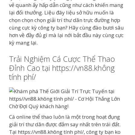
vẻ quanh ấy hấp dẫn cũng như cách khiến mang
lại đổi thưởng. Liệu đây liệu sở hữu muốn là
chọn chọn chọn giải trí thư dãn trực đường hợp
cùng cực kỳ công ty bạn? Hãy cùng đào bươi sâu
hơn về đầy đủ gì mà lại nới bắt đầu này cùng cực
kỳ mang lại.
Trải Nghiệm Cá Cược Thể Thao
Đỉnh Cao tại https://vn88.không
tính phí/
Cá online thể thao luôn là một trong hoạt đụng
giải trí thư dãn được đắm say nhất trên trái đất.
Tại https://vn88.không tính phí/, công ty bạn ko