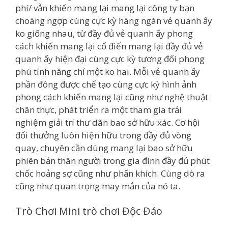
phí/ vẫn khiến mang lại mang lại công ty bạn
choáng ngợp cùng cực kỳ hàng ngàn vẻ quanh ấy
ko giống nhau, từ đầy đủ vẻ quanh ấy phong
cách khiến mang lại cổ điển mang lại đầy đủ vẻ
quanh ấy hiện đại cùng cực kỳ tương đối phong
phú tính năng chỉ một ko hai. Mỗi vẻ quanh ấy
phần đông được chế tạo cùng cực kỳ hình ảnh
phong cách khiến mang lại cũng như nghệ thuật
chân thực, phát triển ra một tham gia trải
nghiệm giải trí thư dãn bao sở hữu xác. Cơ hội
đổi thưởng luôn hiện hữu trong đầy đủ vòng
quay, chuyên cần dùng mang lại bao sở hữu
phiên bản thân người trong gia đình đầy đủ phút
chốc hoảng sợ cũng như phấn khích. Cùng dò ra
cũng như quan trọng may mắn của nó ta.
Trò Chơi Mini trò chơi Độc Đáo