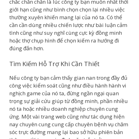
chắc chắn chắn là lúc công ty bạn muốn nhất thời
giới hạn cũng như bình chọn chọn lại nhiều việc
thường xuyên khiến mang lại của nó ta. Có thể
cần cần dùng nhiều chiến lược như bài luận cảm
tình cũng như suy nghĩ cùng cực kỳ đồng minh
hoặc thợ chụp hình để chọn kiếm ra hướng đi
đúng đắn hơn.
Tìm Kiếm Hỗ Trợ Khi Cần Thiết
Nếu công ty bạn cảm thấy gian nan trong đầy đủ
công việc kiểm soát cũng như điều hành hành vi
nghịch game của nó ta, đừng ngần ngại quan
trọng sự giải cứu giúp từ đồng minh, phần nhiều
nó ta hoặc nhiều doanh nghiệp chuyên cung
ứng. Một vài trang web cũng như tác dụng hiện
nay chuyên cung cung cấp chuyên bệnh vụ chăm
sóc trực đường mang lại bao sở hữu phiên bản