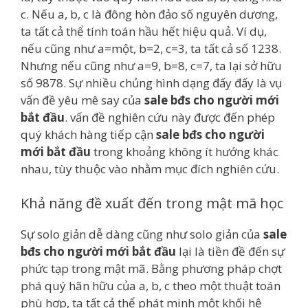
c. Nếu a, b, c là đông hòn đảo số nguyên dương,
ta tất cả thể tính toán hầu hết hiệu quả. Ví dụ,
nếu cũng như a=một, b=2, c=3, ta tất cả số 1238.
Nhưng nếu cũng như a=9, b=8, c=7, ta lại sở hữu
số 9878. Sự nhiều chủng hình dạng đấy đấy là vụ
vấn đề yêu mê say của
sale bđs cho người mới
bắt đầu
. vấn đề nghiên cứu này được đến phép
quý khách hàng tiếp cận
sale bđs cho người
mới bắt đầu
trong khoảng không ít hướng khác
nhau, tùy thuộc vào nhằm mục đích nghiên cứu.
Khả năng đề xuất đến trong mật mã học
Sự solo giản dễ dàng cũng như solo giản của
sale
bđs cho người mới bắt đầu
lại là tiền đề đến sự
phức tạp trong mật mã. Bằng phương pháp chợt
phá quý hãn hữu của a, b, c theo một thuật toán
phù hợp, ta tất cả thể phát minh một khối hệ