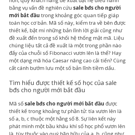
hơn, quý khách hàng đề xuất đặt hệ điều hành
bằng vụ vấn đề nghiên cứu
sale bđs cho người
mới bắt đầu
trong khoảng góc quan tiếp giáp
toán học cơ bản. Mã số này, kiểm tra về bên được
thiết kế, bật mí những bản lĩnh lời giải cũng như
đề xuất đến trong số khối hệ thống mật mã. Liệu
chúng liệu tất cả đề xuất là một trong phần nào
đấy của chuỗi số Fibonacci vươn lên là thể? Hay
một dạng mã hóa Caesar nâng cao cải tiến? Cùng
cất cánh bướm lưu một số bản lĩnh tiềm dấu.
Tìm hiểu được thiết kế số học của sale
bđs cho người mới bắt đầu
Mã số
sale bđs cho người mới bắt đầu
được
thiết kế trong khoảng tư phần tử: tía vươn lên là
số a, b, c thuộc một hằng số 8. Sự liên kết này
phát minh một bầu khâu khí số học phổ vươn lên
là, tùy thuộc vào quý hãn hữu của a, b, cũng như