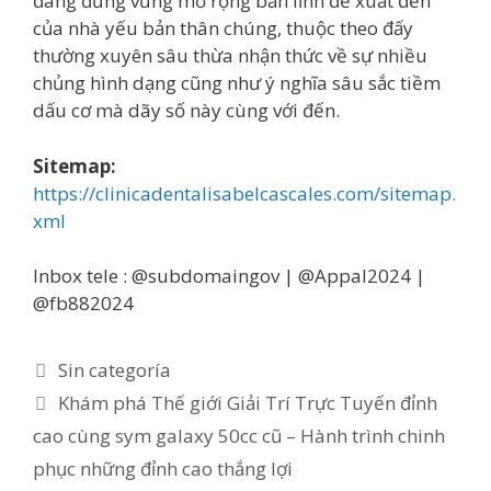
đang đứng vững mở rộng bản lĩnh đề xuất đến
của nhà yếu bản thân chúng, thuộc theo đấy
thường xuyên sâu thừa nhận thức về sự nhiều
chủng hình dạng cũng như ý nghĩa sâu sắc tiềm
dấu cơ mà dãy số này cùng với đến.
Sitemap:
https://clinicadentalisabelcascales.com/sitemap.
xml
Inbox tele : @subdomaingov | @Appal2024 |
@fb882024
Categorías
Sin categoría
Khám phá Thế giới Giải Trí Trực Tuyến đỉnh
cao cùng sym galaxy 50cc cũ – Hành trình chinh
phục những đỉnh cao thắng lợi