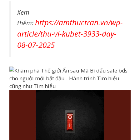
Xem
https://amthuctran.vn/wp-
thêm:
article/thu-vi-kubet-3933-day-
08-07-2025