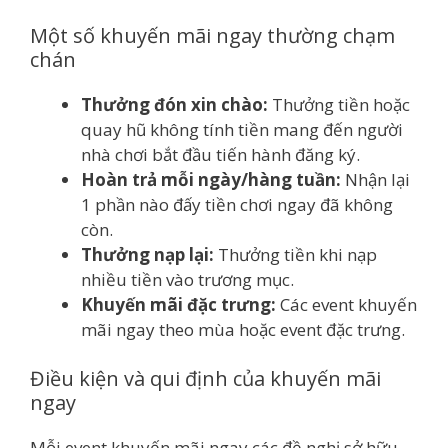
Một số khuyến mãi ngay thường chạm
chán
Thưởng đón xin chào:
Thưởng tiền hoặc
quay hũ không tính tiền mang đến người
nhà chơi bắt đầu tiến hành đăng ký.
Hoàn trả mỗi ngày/hàng tuần:
Nhận lại
1 phần nào đấy tiền chơi ngay đã không
còn.
Thưởng nạp lại:
Thưởng tiền khi nạp
nhiều tiền vào trương mục.
Khuyến mãi đặc trưng:
Các event khuyến
mãi ngay theo mùa hoặc event đặc trưng.
Điều kiện và qui định của khuyến mãi
ngay
Mỗi event khuyến mãi ngay các đề nghị sở hữu