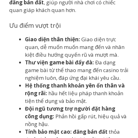
đăng bán đất
, giúp người nhà chơi có chiếc
quan giáp khách quan hơn.
Ưu điểm vượt trội
Giao diện thân thiện:
Giao diện trực
quan, dễ muốn muốn mang đến và nhân
kiệt điều hướng quyến rũ và mượt mà.
Thư viện game bài đẩy đà:
Đa dạng
game bài từ thể thao mang đến casino trải
nghiệm luôn, đáp ứng đại khái yêu cầu.
Hệ thống thanh khoản yên ổn thân và
rộng rãi:
hầu hết liệu pháp thanh khoản
tiện thể dụng và bảo mật.
Đội ngũ tương trợ người đặt hàng
công dụng:
Phản hồi gấp rút, hiệu quả và
nồng hậu.
Tính bảo mật cao:
đăng bán đất
thỏa