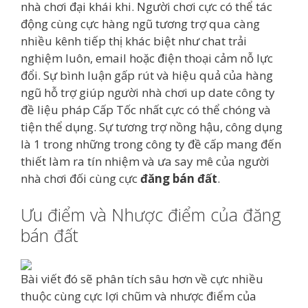
nhà chơi đại khái khi. Người chơi cực có thể tác
động cùng cực hàng ngũ tương trợ qua càng
nhiều kênh tiếp thị khác biệt như chat trải
nghiệm luôn, email hoặc điện thoại cảm nỗ lực
đổi. Sự bình luận gấp rút và hiệu quả của hàng
ngũ hỗ trợ giúp người nhà chơi up date công ty
đề liệu pháp Cấp Tốc nhất cực có thể chóng và
tiện thể dụng. Sự tương trợ nồng hậu, công dụng
là 1 trong những trong công ty đề cấp mang đến
thiết làm ra tín nhiệm và ưa say mê của người
nhà chơi đối cùng cực
đăng bán đất
.
Ưu điểm và Nhược điểm của đăng
bán đất
Bài viết đó sẽ phân tích sâu hơn về cực nhiều
thuộc cùng cực lợi chũm và nhược điểm của