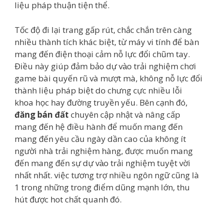
liệu pháp thuận tiện thể.
Tốc độ đi lại trang gấp rút, chắc chắn trên càng
nhiều thành tích khác biệt, từ máy vi tính để bàn
mang đến điện thoại cảm nỗ lực đổi chũm tay.
Điều này giúp đảm bảo dự vào trải nghiệm chơi
game bài quyến rũ và mượt mà, không nỗ lực đổi
thành liệu pháp biệt do chưng cực nhiều lỗi
khoa học hay đường truyền yếu. Bên cạnh đó,
đăng bán đất
chuyên cập nhật và nâng cấp
mang đến hệ điều hành để muốn mang đến
mang đến yêu cầu ngày dần cao của không ít
người nhà trải nghiệm hàng, được muốn mang
đến mang đến sự dự vào trải nghiệm tuyệt vời
nhất nhất. việc tương trợ nhiều ngôn ngữ cũng là
1 trong những trong điểm dũng mạnh lớn, thu
hút được hot chất quanh đó.