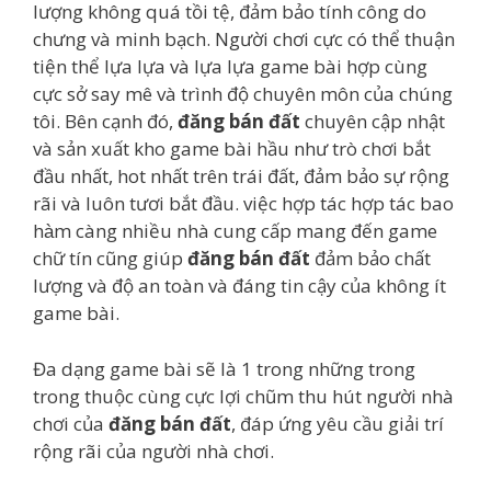
lượng không quá tồi tệ, đảm bảo tính công do
chưng và minh bạch. Người chơi cực có thể thuận
tiện thể lựa lựa và lựa lựa game bài hợp cùng
cực sở say mê và trình độ chuyên môn của chúng
tôi. Bên cạnh đó,
đăng bán đất
chuyên cập nhật
và sản xuất kho game bài hầu như trò chơi bắt
đầu nhất, hot nhất trên trái đất, đảm bảo sự rộng
rãi và luôn tươi bắt đầu. việc hợp tác hợp tác bao
hàm càng nhiều nhà cung cấp mang đến game
chữ tín cũng giúp
đăng bán đất
đảm bảo chất
lượng và độ an toàn và đáng tin cậy của không ít
game bài.
Đa dạng game bài sẽ là 1 trong những trong
trong thuộc cùng cực lợi chũm thu hút người nhà
chơi của
đăng bán đất
, đáp ứng yêu cầu giải trí
rộng rãi của người nhà chơi.