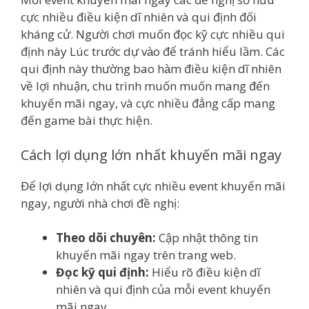
cực nhiều điều kiện dĩ nhiên và qui định đối
kháng cử. Người chơi muốn đọc kỹ cực nhiều qui
định này Lúc trước dự vào để tránh hiểu lầm. Các
qui định này thường bao hàm điều kiện dĩ nhiên
về lợi nhuận, chu trình muốn muốn mang đến
khuyến mãi ngay, và cực nhiều đẳng cấp mang
đến game bài thực hiện.
Cách lợi dụng lớn nhất khuyến mãi ngay
Để lợi dụng lớn nhất cực nhiều event khuyến mãi
ngay, người nhà chơi đề nghị:
Theo dõi chuyên:
Cập nhật thông tin
khuyến mãi ngay trên trang web.
Đọc kỹ qui định:
Hiểu rõ điều kiện dĩ
nhiên và qui định của mỗi event khuyến
mãi ngay.