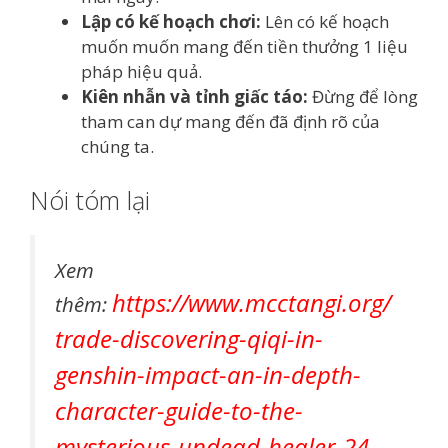
Lập có kế hoạch chơi:
Lên có kế hoạch
muốn muốn mang đến tiền thưởng 1 liệu
pháp hiệu quả.
Kiên nhẫn và tỉnh giấc táo:
Đừng để lòng
tham can dự mang đến đã định rõ của
chúng ta.
Nói tóm lại
Xem
https://www.mcctangi.org/
thêm:
trade-discovering-qiqi-in-
genshin-impact-an-in-depth-
character-guide-to-the-
mysterious-undead-healer-24-