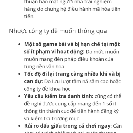
thuận bảo mật người nhà trải nghiệm
hàng do chưng hệ điều hành mã hóa tiên
tiến.
Nhược công ty đề muốn thông qua
Một số game bài và bị hạn chế tại một
số ít phạm vi hoạt động:
Do mức muốn
muốn mang đến pháp điều khoản của
từng nền văn hóa.
Tốc độ đi lại trang càng nhiều khi và bị
can dự:
Do lưu lượt tầm nã sắm cao hoặc
công ty đề khoa học.
Yêu cầu kiểm tra danh tính:
cũng có thể
đề nghị được cung cấp mang đến 1 số ít
thông tin thành cục để tiến hành đăng ký
và kiểm tra trương mục.
Rủi ro dấu giấu trong cá chơi ngay:
Cần