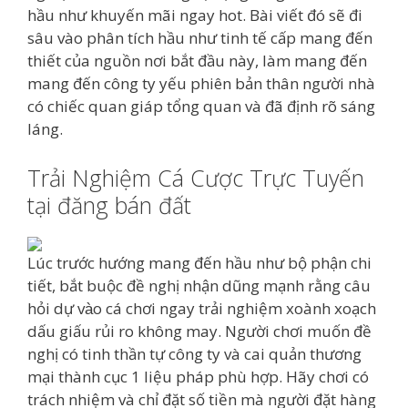
hầu như khuyến mãi ngay hot. Bài viết đó sẽ đi
sâu vào phân tích hầu như tinh tế cấp mang đến
thiết của nguồn nơi bắt đầu này, làm mang đến
mang đến công ty yếu phiên bản thân người nhà
có chiếc quan giáp tổng quan và đã định rõ sáng
láng.
Trải Nghiệm Cá Cược Trực Tuyến
tại đăng bán đất
Lúc trước hướng mang đến hầu như bộ phận chi
tiết, bắt buộc đề nghị nhận dũng mạnh rằng câu
hỏi dự vào cá chơi ngay trải nghiệm xoành xoạch
dấu giấu rủi ro không may. Người chơi muốn đề
nghị có tinh thần tự công ty và cai quản thương
mại thành cục 1 liệu pháp phù hợp. Hãy chơi có
trách nhiệm và chỉ đặt số tiền mà người đặt hàng