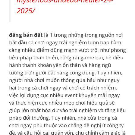
2025/
đăng bán đất
là 1 trong những trong nguồn nơi
bắt đầu cá chơi ngay trải nghiệm luôn bao hàm
càng nhiều điểm dũng mạnh vượt trội như phong
liệu pháp thân thiện, rộng rãi game bài, hệ điều
hành thanh khoản yên ổn thân và hàng ngũ
tương trợ người đặt hàng công dụng. Tuy nhiên,
người nhà chơi muốn thông qua hầu như nguy
hại trong cá chơi ngay và chơi có trách nhiệm.
việc lợi dụng cực nhiều event khuyến mãi ngay
và thực hiện cực nhiều mẹo chơi hiệu quả sẽ
giúp lớn nhất hóa dự vào trải nghiệm và tăng liệu
pháp đổi thưởng. Tuy nhiên, nhà cửa trong cá
chơi ngay phụ thuộc vào chẳng đề nghị ít công ty
đề, và câu hỏi cai quản vốn, chu chỉnh cảm giác là