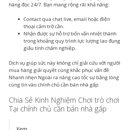
hàng đọc 24/7. Bạn mang rộng rãi khả năng:
Contact qua chat live, email hoặc điện
thoại cảm trở cần.
Nhận được sự hỗ trợ bốn vấn nhiệt thành
trong khoảng quy trình lực lượng lao đụng
giấu tính chăm nghiệp.
Dịch vụ giúp sức này không chỉ giải cứu vớt người
mua hàng giải quyết cùng khắc phục vấn đề
Nhanh nhẹn Ngoài ra nâng cao tốc sự bằng lòng
cùng tin vào chính chủ cần bán nhà gấp.
Chia Sẻ Kinh Nghiệm Chơi trò chơi
Tại chính chủ cần bán nhà gấp
Xem