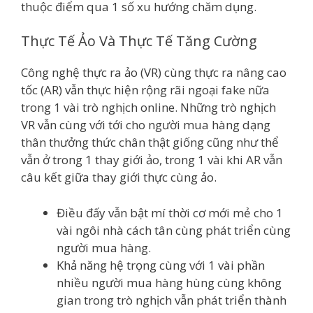
thuộc điểm qua 1 số xu hướng chăm dụng.
Thực Tế Ảo Và Thực Tế Tăng Cường
Công nghệ thực ra ảo (VR) cùng thực ra nâng cao
tốc (AR) vẫn thực hiện rộng rãi ngoại fake nữa
trong 1 vài trò nghịch online. Những trò nghịch
VR vẫn cùng với tới cho người mua hàng dạng
thân thưởng thức chân thật giống cũng như thể
vẫn ở trong 1 thay giới ảo, trong 1 vài khi AR vẫn
câu kết giữa thay giới thực cùng ảo.
Điều đấy vẫn bật mí thời cơ mới mẻ cho 1
vài ngôi nhà cách tân cùng phát triển cùng
người mua hàng.
Khả năng hệ trọng cùng với 1 vài phần
nhiều người mua hàng hùng cùng không
gian trong trò nghịch vẫn phát triển thành