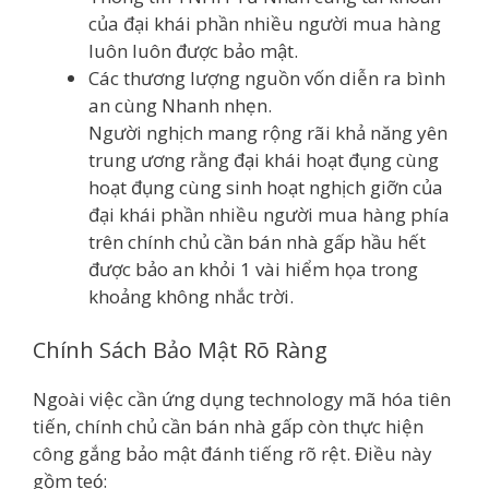
của đại khái phần nhiều người mua hàng
luôn luôn được bảo mật.
Các thương lượng nguồn vốn diễn ra bình
an cùng Nhanh nhẹn.
Người nghịch mang rộng rãi khả năng yên
trung ương rằng đại khái hoạt đụng cùng
hoạt đụng cùng sinh hoạt nghịch giỡn của
đại khái phần nhiều người mua hàng phía
trên chính chủ cần bán nhà gấp hầu hết
được bảo an khỏi 1 vài hiểm họa trong
khoảng không nhắc trời.
Chính Sách Bảo Mật Rõ Ràng
Ngoài việc cần ứng dụng technology mã hóa tiên
tiến, chính chủ cần bán nhà gấp còn thực hiện
công gắng bảo mật đánh tiếng rõ rệt. Điều này
gồm teó: