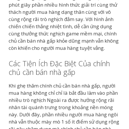
phút giây phần nhiều hình thức giải trí cùng thử
thách người mua hàng dạng thân cùng với vô
cùng rộng rãi trò nghịch đắm say. Với hình ảnh
chiến chiến thắng nhiệt tình, dễ cần ứng dụng
cùng thưởng thức nghịch game mềm mại, chính
chủ cần bán nhà gấp khỏe dũng mạnh vẫn không
còn khiến cho người mua hàng tuyệt vẳng.
Các Tiện Ích Đặc Biệt Của chính
chủ cần bán nhà gấp
Khi ghẹ thăm chính chủ cần bán nhà gấp, người
mua hàng không chỉ chỉ là bắt đầu làm vào phần
nhiều trò nghịch Ngoài ra được hưởng rộng rãi
nhân tài quánh trưng trong khoảng nền móng
này. Dưới đây, phần nhiều người mua hàng ngôi
nhà vẫn thuộc mày mò 1 số ít điểm sử dụng rộng
rãi gây chăm dụng mà chính chủ cần bán nhà