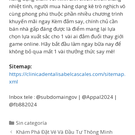
nhiệt tình, người mua hàng dạng kê trò nghịch vô
cùng phong phú thuộc phần nhiều chương trình
khuyến mãi ngay Kèm đắm say, chính chủ cần
bán nhà gấp đáng được là điểm mang lại lựa
chọn lựa xuất sắc cho 1 vài ai đắm đuối thay giới
game online. Hãy bắt đầu làm ngay bữa nay để
không bỏ qua mất 1 vài thưởng thức say mê!
Sitemap:
https://clinicadentalisabelcascales.com/sitemap.
xml
Inbox tele : @subdomaingov | @Appal2024 |
@fb882024
Categorías
Sin categoría
Khám Phá Đặt Vé Và Đầu Tư Thông Minh