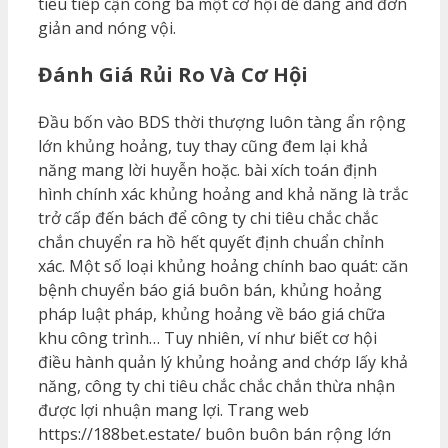
tiêu tiếp cận công ba một cơ hội dễ dàng and đơn
giản and nóng vội.
Đánh Giá Rủi Ro Và Cơ Hội
Đầu bốn vào BDS thời thượng luôn tàng ẩn rộng
lớn khủng hoảng, tuy thay cũng đem lại khả
năng mang lời huyễn hoặc. bài xích toán định
hình chính xác khủng hoảng and khả năng là trắc
trở cấp đến bách để công ty chi tiêu chắc chắc
chắn chuyển ra hồ hết quyết định chuẩn chỉnh
xác. Một số loại khủng hoảng chính bao quát: căn
bệnh chuyển báo giá buôn bán, khủng hoảng
pháp luật pháp, khủng hoảng về báo giá chữa
khu công trình… Tuy nhiên, ví như biết cơ hội
điều hành quản lý khủng hoảng and chớp lấy khả
năng, công ty chi tiêu chắc chắc chắn thừa nhận
được lợi nhuận mang lợi. Trang web
https://188bet.estate/ buôn buôn bán rộng lớn