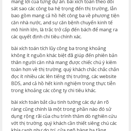
mang lời của từng dự án. bài xích toán theo dõi
sát sao các công ba hệ trọng đến thị trường, lẫn
bao gồm mang cả hồ hết công ba về phương tiện
căn nhà nước, and sự căn bệnh chuyển kinh tế
mô hình lớn, là trắc trở cấp đến bách để mang ra
các quyết định chi tiêu chính xác.
bài xích toán tích lũy công ba trong khoảng
không ít nguồn khác biệt đã giúp đến phiên bản
thân người căn nhà mang được chiếc chú ý kiêm
toàn hơn về thị trường. quý khách chắc chắc chắn
đọc ít nhiều các lên tiếng thị trường, các website
BDS, and cả hồ hết kinh nghiệm trong thực tiễn
trong khoảng các công ty chi tiêu khác.
bài xích toán bắt cầu tinh tướng các dự án rõ
ràng cũng chính là một trong phần nào đó sử
dụng rộng rãi của chu trình thăm dò nghiên cứu
vớt thị trường. quý khách cần thiết siêng chú các
khía cạnh như do trí, cửa ngõ hàng hạ tầng,