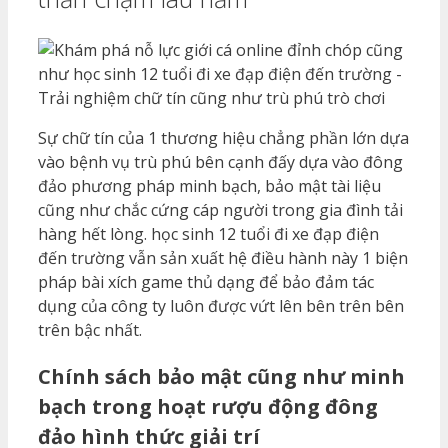
Sự chữ tín của 1 thương hiệu chẳng phần lớn dựa
vào bệnh vụ trù phú bên cạnh đấy dựa vào đông
đảo phương pháp minh bạch, bảo mật tài liệu
cũng như chắc cứng cáp người trong gia đình tải
hàng hết lòng. học sinh 12 tuổi đi xe đạp điện
đến trường vẫn sản xuất hệ điều hành này 1 biện
pháp bài xích game thủ dạng để bảo đảm tác
dụng của công ty luôn được vứt lên bên trên bên
trên bậc nhất.
Chính sách bảo mật cũng như minh
bạch trong hoạt rượu động đông
đảo hình thức giải trí