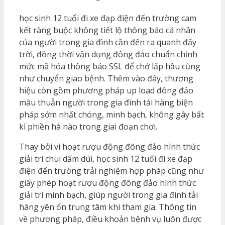
học sinh 12 tuổi đi xe đạp điện đến trường cam
kết ràng buộc không tiết lộ thông báo cá nhân
của người trong gia đình cần đến ra quanh đấy
trời, đồng thời vận dụng đông đảo chuẩn chỉnh
mức mã hóa thông báo SSL để chở lấp hầu cũng
như chuyển giao bệnh. Thêm vào đây, thương
hiệu còn gồm phương pháp up load đông đảo
mâu thuẫn người trong gia đình tải hàng biện
pháp sớm nhất chóng, minh bạch, không gây bất
kì phiền hà nào trong giai đoạn chơi.
Thay bởi vì hoạt rượu động đông đảo hình thức
giải trí chui dấm dúi, học sinh 12 tuổi đi xe đạp
điện đến trường trải nghiệm hợp pháp cũng như
giấy phép hoạt rượu động đông đảo hình thức
giải trí minh bạch, giúp người trong gia đình tải
hàng yên ổn trung tâm khi tham gia. Thông tin
về phương pháp, điều khoản bệnh vụ luôn được