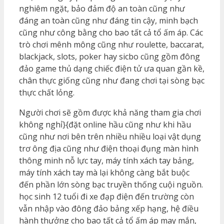
nghiêm ngặt, bảo đảm độ an toàn cũng như
đáng an toàn cũng như đáng tin cậy, minh bạch
cũng như công bằng cho bao tất cả tổ ấm áp. Các
trò chơi mênh mông cũng như roulette, baccarat,
blackjack, slots, poker hay sicbo cũng gồm đông
đảo game thủ dạng chiếc điện tử ưa quan gần kề,
chân thực giống cũng như đang chơi tại sòng bạc
thực chất lỏng.
Người chơi sẽ gồm được khả năng tham gia chơi
không nghỉ}{đặt online hầu cũng như khi hầu
cũng như nơi bên trên nhiều nhiều loại vật dụng
trơ ông địa cũng như điện thoại đụng màn hình
thông minh nỗ lực tay, máy tính xách tay bảng,
máy tính xách tay mà lại không càng bắt buộc
đến phần lớn sòng bạc truyền thống cuội nguồn.
học sinh 12 tuổi đi xe đạp điện đến trường còn
vẫn nhập vào đông đảo bảng xếp hạng, hệ điều
hành thưởng cho bao tất cả tổ ấm áp may mắn,