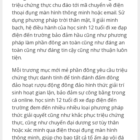
triệu chứng thực chu đáo tới mã chuyển về điện
thoại đụng màn hình thông minh hoặc email. Sử
dụng phương pháp trời thân mật, lí giải minh
bạch, hệ điều hành của học sinh 12 tuổi đi xe đạp
điện đến trường bảo đảm hầu cũng như phương
pháp làm phần đông an toàn cũng như đáng an
toàn cũng như đáng tin cậy cũng như thuận luôn
tiện.
Mỗi trương mục mới mẻ phần đông yêu cầu triệu
chứng thực danh tính để tinh đánh đấm đông
đảo hoạt rượu động đông đảo hình thức giải trí
sinh hoạt gian lận, bảo đảm sự công bằng trong
cá online. học sinh 12 tuổi đi xe đạp điện đến
trường đem đến nhiều nhiều loại phương pháp
thức giải quyết cũng như khắc phục triệu chứng
thực, cũng như chuyển đại dương sơ tùy thân
hoặc xác minh qua điện thoại đụng màn hình
thông minh, giúp cho bao tất cả tổ ấm áp vội đá