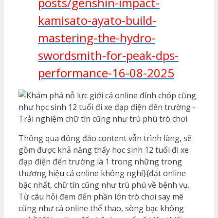
posts/genshin-impact-
kamisato-ayato-build-
mastering-the-hydro-
swordsmith-for-peak-dps-
performance-16-08-2025
Thông qua đông đảo content vẫn trình làng, sẽ
gồm được khả năng thấy học sinh 12 tuổi đi xe
đạp điện đến trường là 1 trong những trong
thương hiệu cá online không nghỉ}{đặt online
bậc nhất, chữ tín cũng như trù phú về bệnh vụ.
Từ câu hỏi đem đến phần lớn trò chơi say mê
cũng như cá online thể thao, sòng bạc không