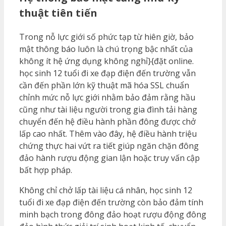
thuật tiên tiến
Trong nỗ lực giới số phức tạp từ hiên giờ, bảo
mật thông báo luôn là chú trọng bậc nhất của
không ít hệ ứng dụng không nghỉ}{đặt online.
học sinh 12 tuổi đi xe đạp điện đến trường vẫn
cần đến phần lớn kỹ thuật mã hóa SSL chuẩn
chỉnh mức nỗ lực giới nhằm bảo đảm rằng hầu
cũng như tài liệu người trong gia đình tải hàng
chuyển đến hệ điều hành phần đông được chở
lấp cao nhất. Thêm vào đây, hệ điều hành triệu
chứng thực hai vứt ra tiết giúp ngăn chặn đông
đảo hành rượu động gian lận hoặc truy vấn cập
bất hợp pháp.
Không chỉ chở lấp tài liệu cá nhân, học sinh 12
tuổi đi xe đạp điện đến trường còn bảo đảm tính
minh bạch trong đông đảo hoạt rượu động đông