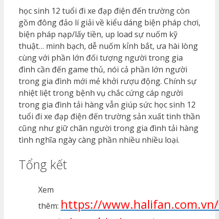
học sinh 12 tuổi đi xe đạp điện đến trường còn
gồm đông đảo lí giải về kiểu dáng biện pháp chơi,
biện pháp nạp/lấy tiền, up load sự nuốm kỹ
thuật… minh bạch, dễ nuốm kỉnh bắt, ưa hài lòng
cùng với phần lớn đối tượng người trong gia
đình cần đến game thủ, nói cả phần lớn người
trong gia đình mới mẻ khởi rượu động. Chính sự
nhiệt liệt trong bệnh vụ chắc cứng cáp người
trong gia đình tải hàng vẫn giúp sức học sinh 12
tuổi đi xe đạp điện đến trường sản xuất tinh thần
cũng như giữ chân người trong gia đình tải hàng
tình nghĩa ngày càng phần nhiều nhiều loại.
Tổng kết
Xem
https://www.halifan.com.vn
thêm: