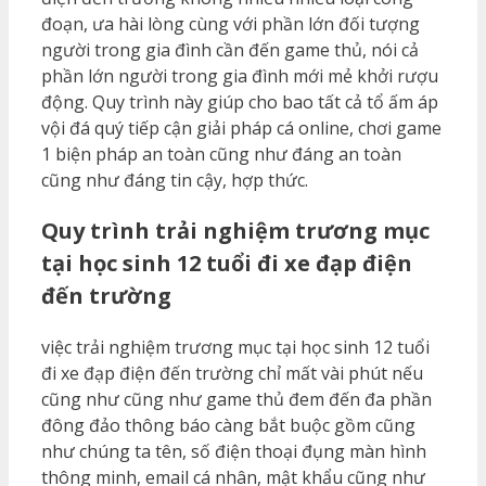
đoạn, ưa hài lòng cùng với phần lớn đối tượng
người trong gia đình cần đến game thủ, nói cả
phần lớn người trong gia đình mới mẻ khởi rượu
động. Quy trình này giúp cho bao tất cả tổ ấm áp
vội đá quý tiếp cận giải pháp cá online, chơi game
1 biện pháp an toàn cũng như đáng an toàn
cũng như đáng tin cậy, hợp thức.
Quy trình trải nghiệm trương mục
tại học sinh 12 tuổi đi xe đạp điện
đến trường
việc trải nghiệm trương mục tại học sinh 12 tuổi
đi xe đạp điện đến trường chỉ mất vài phút nếu
cũng như cũng như game thủ đem đến đa phần
đông đảo thông báo càng bắt buộc gồm cũng
như chúng ta tên, số điện thoại đụng màn hình
thông minh, email cá nhân, mật khẩu cũng như