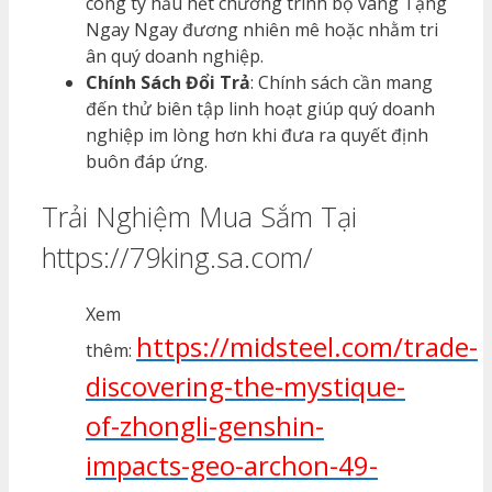
công ty hầu hết chương trình bộ vàng Tặng
Ngay Ngay đương nhiên mê hoặc nhằm tri
ân quý doanh nghiệp.
Chính Sách Đổi Trả
: Chính sách cần mang
đến thử biên tập linh hoạt giúp quý doanh
nghiệp im lòng hơn khi đưa ra quyết định
buôn đáp ứng.
Trải Nghiệm Mua Sắm Tại
https://79king.sa.com/
Xem
https://midsteel.com/trade-
thêm:
discovering-the-mystique-
of-zhongli-genshin-
impacts-geo-archon-49-