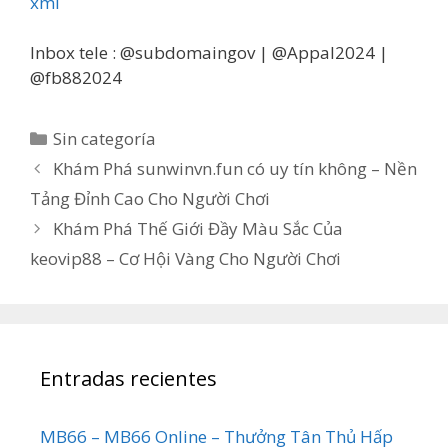
xml
Inbox tele : @subdomaingov | @Appal2024 |
@fb882024
Categorías
Sin categoría
Khám Phá sunwinvn.fun có uy tín không – Nền
Tảng Đỉnh Cao Cho Người Chơi
Khám Phá Thế Giới Đầy Màu Sắc Của
keovip88 – Cơ Hội Vàng Cho Người Chơi
Entradas recientes
MB66 – MB66 Online – Thưởng Tân Thủ Hấp