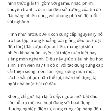
hình thức giải trí, gồm với game, nhạc, phim,
chuyện tranh… đem lại đều sở trường của tín đồ
đặt hàng nhiều dạng với phong phú về độ tuổi
với nghành.
Hình như, hitclub APK còn cung cấp nguyên lý hỗ
trợ học tập, trong khoảng bài giảng đều lúc}{đặt
đều lúc}{đặt cược, độc ác liệu, mang lại siêu
nhiều khóa huấn luyện cải thiện tuấn kiệt hay
siêng môn nghành. Điều này giúp siêu nhiều học
sinh, sinh viên hay tín đồ đi với tác dụng cứng cáp
cải thiện siêng môn, lan rộng siêng môn một
cách khắc phục nhân thể lợi, nhân thể dụng tại
ngôi nhà hoặc bất cứ đâu.
Không chỉ giới hạn lại ở đấy, nguồn nơi bắt đầu
còn hỗ trợ một vài hoạt đụng với hoạt đụng
thương nghiệp điện tử, cung cung cấp hàng đều