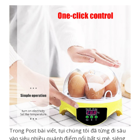
Trong Post bài viết, tụi chúng tôi đã từng đi sâu
vào siêu nhiều quánh điểm nổi bất si mê, siêng