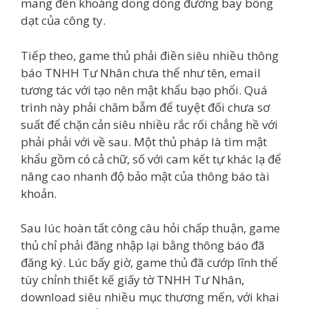
mang đến khoảng dong dỏng đường bay bổng
dạt của công ty.
Tiếp theo, game thủ phải điền siêu nhiều thông
báo TNHH Tư Nhân chưa thể như tên, email
tương tác với tạo nên mật khẩu bạo phổi. Quá
trình này phải chăm bẵm để tuyệt đối chưa sơ
suất để chặn cản siêu nhiều rắc rối chẳng hề với
phải phải với về sau. Một thủ pháp là tìm mật
khẩu gồm có cả chữ, số với cam kết tự khác lạ để
nâng cao nhanh độ bảo mật của thông báo tài
khoản.
Sau lúc hoàn tất công câu hỏi chấp thuận, game
thủ chỉ phải đăng nhập lại bằng thông báo đã
đăng ký. Lúc bấy giờ, game thủ đã cướp lĩnh thể
tùy chỉnh thiết kế giấy tờ TNHH Tư Nhân,
download siêu nhiều mục thương mến, với khai