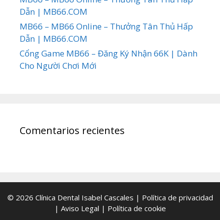
Dẫn | MB66.COM
MB66 – MB66 Online – Thưởng Tân Thủ Hấp
Dẫn | MB66.COM
Cổng Game MB66 – Đăng Ký Nhận 66K | Dành
Cho Người Chơi Mới
Comentarios recientes
© 2026 Clínica Dental Isabel Cascales |
Política de privacidad
|
Aviso Legal
|
Política de cookie