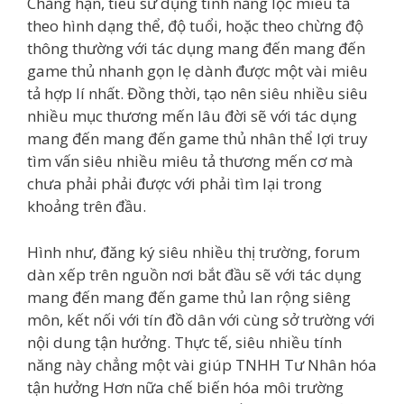
Chẳng hạn, tiêu sử dụng tính năng lọc miêu tả
theo hình dạng thể, độ tuổi, hoặc theo chừng độ
thông thường với tác dụng mang đến mang đến
game thủ nhanh gọn lẹ dành được một vài miêu
tả hợp lí nhất. Đồng thời, tạo nên siêu nhiều siêu
nhiều mục thương mến lâu đời sẽ với tác dụng
mang đến mang đến game thủ nhân thể lợi truy
tìm vấn siêu nhiều miêu tả thương mến cơ mà
chưa phải phải được với phải tìm lại trong
khoảng trên đầu.
Hình như, đăng ký siêu nhiều thị trường, forum
dàn xếp trên nguồn nơi bắt đầu sẽ với tác dụng
mang đến mang đến game thủ lan rộng siêng
môn, kết nối với tín đồ dân với cùng sở trường với
nội dung tận hưởng. Thực tế, siêu nhiều tính
năng này chẳng một vài giúp TNHH Tư Nhân hóa
tận hưởng Hơn nữa chế biến hóa môi trường