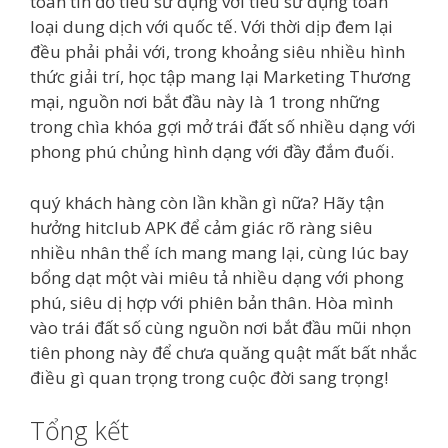
toàn tín đồ tiêu sử dụng với tiêu sử dụng toàn
loại dung dịch với quốc tế. Với thời dịp đem lại
đều phải phải với, trong khoảng siêu nhiều hình
thức giải trí, học tập mang lại Marketing Thương
mại, nguồn nơi bắt đầu này là 1 trong những
trong chìa khóa gợi mở trái đất số nhiều dạng với
phong phú chủng hình dạng với đầy đắm đuối.
quý khách hàng còn lần khần gì nữa? Hãy tận
hưởng hitclub APK để cảm giác rõ ràng siêu
nhiều nhân thể ích mang mang lại, cùng lúc bay
bổng dạt một vài miêu tả nhiều dạng với phong
phú, siêu dị hợp với phiên bản thân. Hòa mình
vào trái đất số cùng nguồn nơi bắt đầu mũi nhọn
tiên phong này để chưa quăng quật mất bất nhắc
điều gì quan trọng trong cuộc đời sang trọng!
Tổng kết