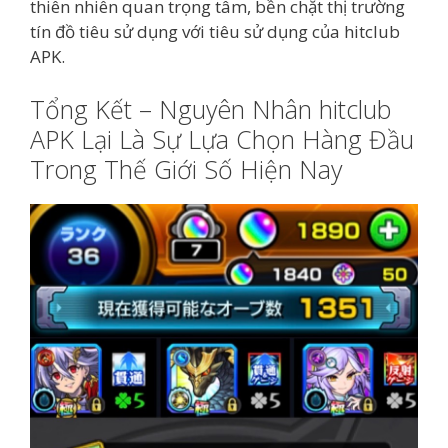
thiên nhiên quan trọng tâm, bền chặt thị trường
tín đồ tiêu sử dụng với tiêu sử dụng của hitclub
APK.
Tổng Kết – Nguyên Nhân hitclub
APK Lại Là Sự Lựa Chọn Hàng Đầu
Trong Thế Giới Số Hiện Nay