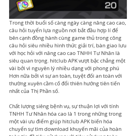
Trong thời buổi số càng ngày càng nâng cao cao,
câu hỏi tuyển lựa nguồn nơi bắt đầu hợp lí để
bên cạnh đồng hành cùng game thủ trong công
câu hỏi siêu nhiều hình thức giải trí, bàn giao lưu
với học hỏi với nâng cao cao TNHH Tư Nhân là
siêu quan trọng. hitclub APK vượt bậc chẳng một
vài bởi vì nguyên lý nhiều dạng với phong phú
Hơn nữa bởi vì sự an toàn, tuyệt đối an toàn với
thường xuyên cầm cố đổi thiên hướng tiên tiến
nhất của Thị Phần số.
Chất lượng siêng bệnh vụ, sự thuận lợi với tính
TNHH Tư Nhân hóa cao là 1 trong những trong
một vài ưu điểm giúp hitclub APK biến hóa
chuyển sự tìm download khuyến mãi của hoàn