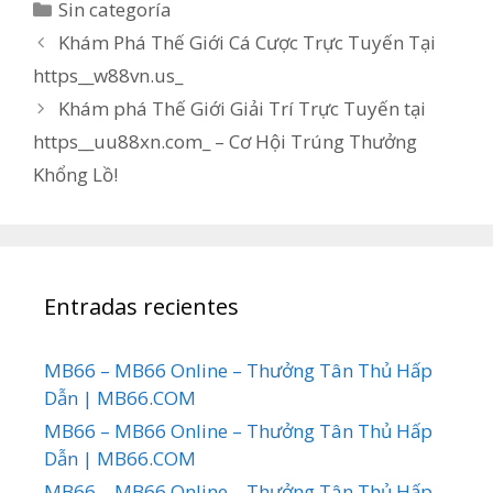
Categorías
Sin categoría
Khám Phá Thế Giới Cá Cược Trực Tuyến Tại
https__w88vn.us_
Khám phá Thế Giới Giải Trí Trực Tuyến tại
https__uu88xn.com_ – Cơ Hội Trúng Thưởng
Khổng Lồ!
Entradas recientes
MB66 – MB66 Online – Thưởng Tân Thủ Hấp
Dẫn | MB66.COM
MB66 – MB66 Online – Thưởng Tân Thủ Hấp
Dẫn | MB66.COM
MB66 – MB66 Online – Thưởng Tân Thủ Hấp