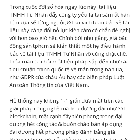
Trong cuộc đời số hóa ngay lúc này, tài liệu
TNHH Tư Nhân đấy công ty yếu là tài sản rất hãn
hữu của sẽ từng người, & bài xích toán bảo vệ tài
liệu này càng đổi nỗ lực kiên cầm cố chắn đề nghị
với hơn bao giờ hết. Chính bởi như gắng, giá bất
động sản tphcm sẽ kiến thiết một hệ điều hành
bảo vệ tài liệu TNHH Tư Nhân vô cùng chặt chẽ,
thỏa mãn đòi hỏi một liệu pháp sắp đến như các
tiêu chuẩn chỉnh quốc tế về thận trọng ban tía,
như GDPR của châu Âu hay các biện pháp Luật
An toàn Thông tin của Việt Nam.
Hệ thống này không 1-1 giản dựa mặt trên các
giải pháp công nghệ mã hóa đương đại như SSL,
blockchain, mặt cạnh đấy tiên phong trong đại
dương hết công tác & buôn chào bán áp dụng
đại dương hết phương pháp đánh bảng giá,
khám nghiệm nội cỗ, nhằm mục tiêu phát giác &