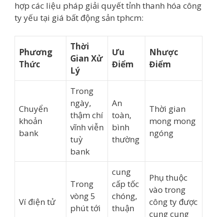
hợp các liệu pháp giải quyết tỉnh thanh hóa công
ty yếu tại giá bất động sản tphcm:
Thời
Phương
Ưu
Nhược
Gian Xử
Thức
Điểm
Điểm
Lý
Trong
ngày,
An
Chuyển
Thời gian
thậm chí
toàn,
khoản
mong mong
vĩnh viễn
bình
bank
ngóng
tuỳ
thường
bank
cung
Phụ thuộc
Trong
cấp tốc
vào trong
vòng 5
chóng,
Ví điện tử
công ty được
phút tới
thuận
cung cung