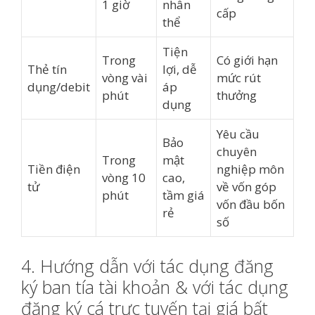
1 giờ
nhân
cấp
thể
Tiện
Trong
Có giới hạn
Thẻ tín
lợi, dễ
vòng vài
mức rút
dụng/debit
áp
phút
thưởng
dụng
Yêu cầu
Bảo
chuyên
Trong
mật
Tiền điện
nghiệp môn
vòng 10
cao,
tử
về vốn góp
phút
tầm giá
vốn đầu bốn
rẻ
số
4. Hướng dẫn với tác dụng đăng
ký ban tía tài khoản & với tác dụng
đăng ký cá trực tuyến tại giá bất