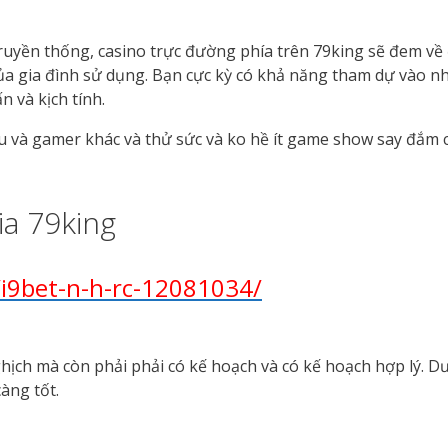
ruyền thống, casino trực đường phía trên 79king sẽ đem về
ủa gia đình sử dụng. Bạn cực kỳ có khả năng tham dự vào n
n và kịch tính.
u và gamer khác và thử sức và ko hề ít game show say đắm 
a 79king
/i9bet-n-h-rc-12081034/
ịch mà còn phải phải có kế hoạch và có kế hoạch hợp lý. Dướ
àng tốt.