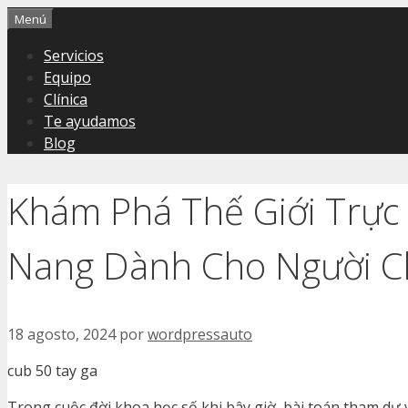
Saltar
Menú
al
Servicios
contenido
Equipo
Clínica
Te ayudamos
Blog
Khám Phá Thế Giới Trực
Nang Dành Cho Người C
18 agosto, 2024
por
wordpressauto
cub 50 tay ga
Trong cuộc đời khoa học số khi bây giờ, bài toán tham 