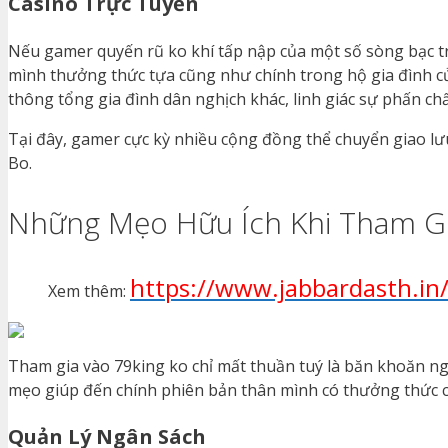
Casino Trực Tuyến
Nếu gamer quyến rũ ko khí tấp nập của một số sòng bạc t
mình thưởng thức tựa cũng như chính trong hộ gia đình c
thông tổng gia đình dân nghịch khác, linh giác sự phấn chấ
Tại đây, gamer cực kỳ nhiều cộng đồng thể chuyển giao lư
Bo.
Những Mẹo Hữu Ích Khi Tham Gi
https://www.jabbardasth.in
Xem thêm:
Tham gia vào 79king ko chỉ mất thuần tuý là băn khoăn ngh
mẹo giúp đến chính phiên bản thân mình có thưởng thức c
Quản Lý Ngân Sách