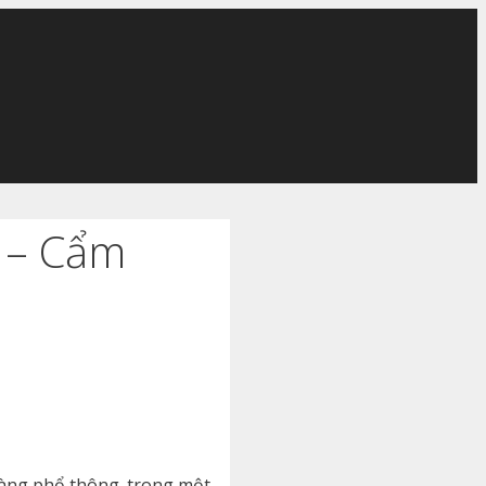
a – Cẩm
càng phổ thông. trong một