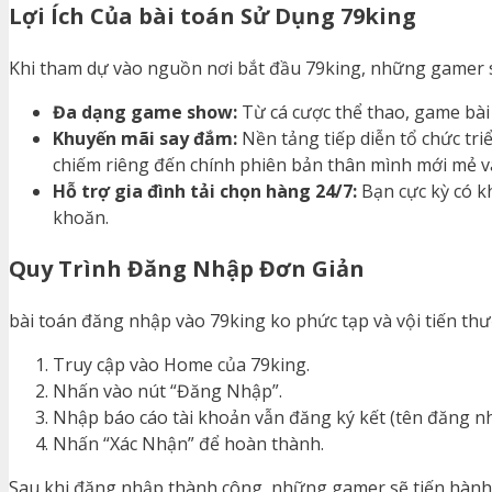
Lợi Ích Của bài toán Sử Dụng 79king
Khi tham dự vào nguồn nơi bắt đầu 79king, những gamer s
Đa dạng game show:
Từ cá cược thể thao, game bài 
Khuyến mãi say đắm:
Nền tảng tiếp diễn tổ chức tri
chiếm riêng đến chính phiên bản thân mình mới mẻ v
Hỗ trợ gia đình tải chọn hàng 24/7:
Bạn cực kỳ có kh
khoăn.
Quy Trình Đăng Nhập Đơn Giản
bài toán đăng nhập vào 79king ko phức tạp và vội tiến thư
Truy cập vào Home của 79king.
Nhấn vào nút “Đăng Nhập”.
Nhập báo cáo tài khoản vẫn đăng ký kết (tên đăng n
Nhấn “Xác Nhận” để hoàn thành.
Sau khi đăng nhập thành công, những gamer sẽ tiến hành 