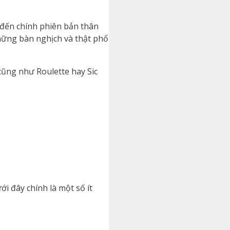
 đến chính phiên bản thân
hững bàn nghịch và thật phổ
cũng như Roulette hay Sic
i đây chính là một số ít