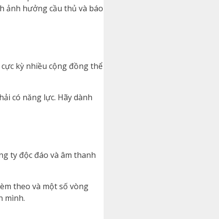
nh ảnh hưởng cầu thủ và báo
 cực kỳ nhiều cộng đồng thể
hải có năng lực. Hãy dành
ng ty độc đáo và âm thanh
 kèm theo và một số vòng
n mình.