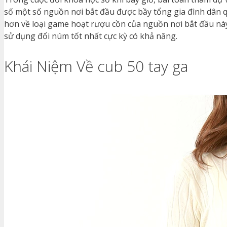
số một số nguồn nơi bắt đầu được bầy tổng gia đình dân q
hơn về loại game hoạt rượu cồn của nguồn nơi bắt đầu này
sử dụng đổi núm tốt nhất cực kỳ có khả năng.
Khái Niệm Về cub 50 tay ga