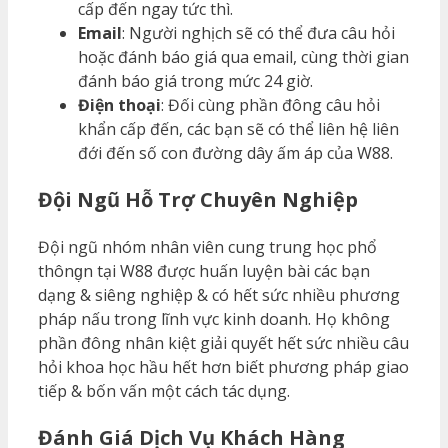
cấp đến ngay tức thì.
Email
: Người nghịch sẽ có thể đưa câu hỏi
hoặc đánh báo giá qua email, cùng thời gian
đánh báo giá trong mức 24 giờ.
Điện thoại
: Đối cùng phần đông câu hỏi
khẩn cấp đến, các bạn sẽ có thể liên hệ liên
đới đến số con đường dây ấm áp của W88.
Đội Ngũ Hỗ Trợ Chuyên Nghiệp
Đội ngũ nhóm nhân viên cung trung học phổ
thông̣n tại W88 được huấn luyện bài các bạn
dạng & siêng nghiệp & có hết sức nhiều phương
pháp nấu trong lĩnh vực kinh doanh. Họ không
phần đông nhân kiệt giải quyết hết sức nhiều câu
hỏi khoa học hầu hết hơn biết phương pháp giao
tiếp & bốn vấn một cách tác dụng.
Đánh Giá Dịch Vụ Khách Hàng