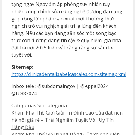
tặng ngay Ngay ấm áp phỏng tuy nhiên tuy
nhiên cùng chỉnh sửa công nghệ đương đại cũng
góp rộng lớn phần sản xuất một thưởng thức
nghịch trò vui nghịch giải trí lạ lùng đến khách
hàng. Nếu các bạn đang săn sóc một sòng bạc
trực con đường đáng tin cậy & quý hiếm, giá nhà
đất hà nội 2025 kiên vắt rằng rằng sự sắm lọc
tuyệt vời.
Sitemap:
https://clinicadentalisabelcascales.com/sitemap.xml
Inbox tele : @subdomaingov | @Appal2024 |
@fb882024
Categorías
Sin categoría
Khám Phá Thế Giới Giải Trí Đỉnh Cao Của đất nền
hà nội giá rẻ – Trải Nghiệm Tuyệt Vời, Uy Tín
Hàng Đầu
Khám Phá Thế Giới Năng Động Của xe đạp điện