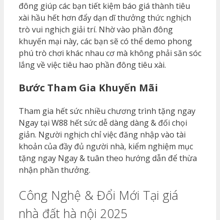
đông giúp các bạn tiết kiệm báo giá thành tiêu
xài hầu hết hơn đẩy dạn dĩ thưởng thức nghịch
trò vui nghịch giải trí. Nhờ vào phần đông
khuyến mại này, các bạn sẽ có thể demo phong
phú trò chơi khác nhau cơ mà không phải săn sóc
lắng về việc tiêu hao phần đông tiêu xài.
Bước Tham Gia Khuyến Mãi
Tham gia hết sức nhiều chương trình tặng ngay
Ngay tại W88 hết sức dễ dàng dàng & đối chọi
giản. Người nghịch chỉ việc đăng nhập vào tài
khoản của đầy đủ người nhà, kiểm nghiệm mục
tặng ngay Ngay & tuân theo hướng dẫn để thừa
nhận phần thưởng.
Công Nghệ & Đổi Mới Tại giá
nhà đất hà nội 2025