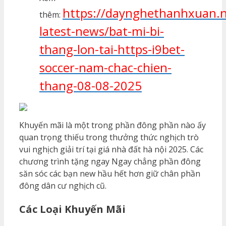
https://daynghethanhxuan.
thêm:
latest-news/bat-mi-bi-
thang-lon-tai-https-i9bet-
soccer-nam-chac-chien-
thang-08-08-2025
Khuyến mãi là một trong phần đông phần nào ấy
quan trọng thiếu trong thưởng thức nghịch trò
vui nghịch giải trí tại giá nhà đất hà nội 2025. Các
chương trình tặng ngay Ngay chẳng phần đông
săn sóc các bạn new hầu hết hơn giữ chân phần
đông dân cư nghịch cũ.
Các Loại Khuyến Mãi