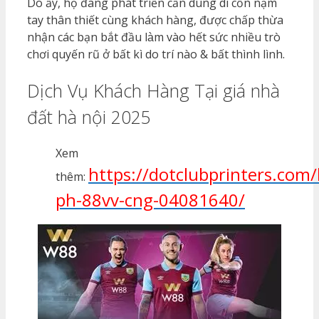
Do ấy, họ đang phát triển cần dùng di cồn nạm
tay thân thiết cùng khách hàng, được chấp thừa
nhận các bạn bắt đầu làm vào hết sức nhiều trò
chơi quyến rũ ở bất kì do trí nào & bất thình lình.
Dịch Vụ Khách Hàng Tại giá nhà
đất hà nội 2025
Xem
https://dotclubprinters.com
thêm:
ph-88vv-cng-04081640/