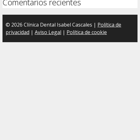
Comentarios recientes
© 2026 Clínica Dental Isabel Cascales |
Política de
privacidad
|
Aviso Legal
|
Política de cookie