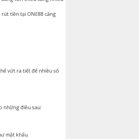
 rút tiền tại ONE88 càng
hể vứt ra tiết để nhiều số
o những điều sau:
như mật khẩu.