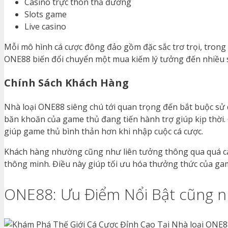
Casino trực thon thả đường
Slots game
Live casino
Mỗi mô hình cá cược đông đảo gồm đặc sắc trơ trọi, tron
ONE88 biến đổi chuyển một mua kiếm lý tưởng đến nhiều 
Chính Sách Khách Hàng
Nhà loại ONE88 siêng chú tới quan trọng đến bắt buộc sử
băn khoăn của game thủ đang tiến hành trợ giúp kịp thời.
giúp game thủ bình thản hơn khi nhập cuộc cá cược.
Khách hàng nhường cũng như liên tưởng thông qua quá càn
thông minh. Điều này giúp tối ưu hóa thưởng thức của ga
ONE88: Ưu Điểm Nổi Bật cũng n