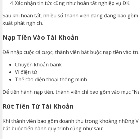
Xác nhận tin tức cũng như hoàn tất nghiệp vụ ĐK.
Sau khi hoàn tất, nhiều số thành viên đang đang bao g
xuất phát nghịch.
Nạp Tiền Vào Tài Khoản
Để nhập cuộc cá cược, thành viên bắt buộc nạp tiền vào t
Chuyển khoản bank
Ví điện tử
Thẻ cào điện thoại thông minh
Để tiến hành nạp tiền, thành viên chỉ bao gồm vào mục “N
Rút Tiền Từ Tài Khoản
Khi thành viên bao gồm doanh thu trong khoảng những Việc
bắt buộc tiến hành quy trình cũng như sau: