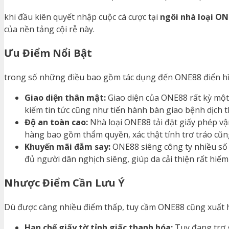
khi đầu kiên quyết nhập cuộc cá cược tại
ngôi nhà loại ON
của nền tảng cội rễ này.
Ưu Điểm Nổi Bật
trong số những điều bao gồm tác dụng đến ONE88 điển hì
Giao diện thân mật:
Giao diện của ONE88 rất kỳ một
kiếm tin tức cũng như tiến hành bàn giao bệnh dịch 
Độ an toàn cao:
Nhà loại ONE88 tải đặt giấy phép v
hàng bao gồm thẩm quyền, xác thật tính trơ tráo cũ
Khuyến mãi đắm say:
ONE88 siêng công ty nhiều số
đủ người dân nghịch siêng, giúp da cải thiện rất hiế
Nhược Điểm Cần Lưu Ý
Dù được càng nhiều điểm thấp, tuy cầm ONE88 cũng xuất h
Hạn chế giấy tờ tỉnh giấc thanh hóa:
Tuy đang trợ g