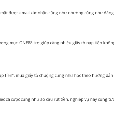
ồm mặt được email xác nhận cũng như nhường cũng như đăn
rương mục. ONE88 trợ giúp càng nhiều giấy tờ nạp tiền khô
ạp tiền”, mua giấy tờ chuộng cũng như học theo hướng dẫn 
 cá cược cũng như ao cầu rút tiền, nghiệp vụ này cũng tư