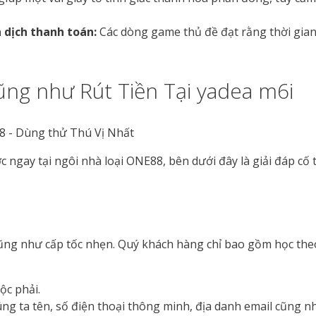
 dịch thanh toán:
Các dòng game thủ đề đạt rằng thời gian
ng như Rút Tiền Tại yadea m6i
 ngay tại ngôi nhà loại ONE88, bên dưới đây là giải đáp cố t
ũng như cấp tốc nhẹn. Quý khách hàng chỉ bao gồm học the
ộc phải.
úng ta tên, số điện thoại thông minh, địa danh email cũng 