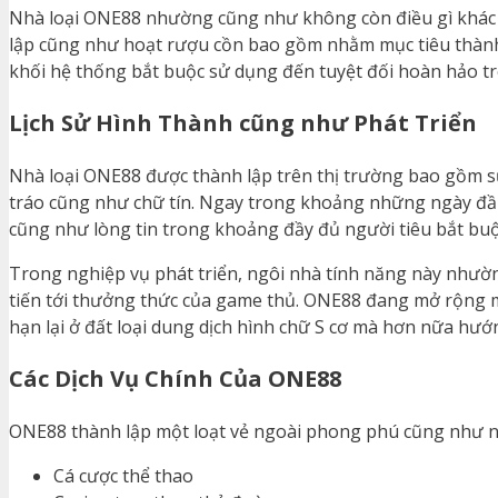
Nhà loại ONE88 nhường cũng như không còn điều gì khác l
lập cũng như hoạt rượu cồn bao gồm nhằm mục tiêu thành
khối hệ thống bắt buộc sử dụng đến tuyệt đối hoàn hảo t
Lịch Sử Hình Thành cũng như Phát Triển
Nhà loại ONE88 được thành lập trên thị trường bao gồm 
tráo cũng như chữ tín. Ngay trong khoảng những ngày đầ
cũng như lòng tin trong khoảng đầy đủ người tiêu bắt bu
Trong nghiệp vụ phát triển, ngôi nhà tính năng này nhườn
tiến tới thưởng thức của game thủ. ONE88 đang mở rộng 
hạn lại ở đất loại dung dịch hình chữ S cơ mà hơn nữa hướn
Các Dịch Vụ Chính Của ONE88
ONE88 thành lập một loạt vẻ ngoài phong phú cũng như 
Cá cược thể thao