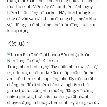
dụng mật khẩu khỏe khoắn cũng như vươn lên là
tấu chu trình. Việc này đã sút thiểu cảnh nguy
hiểm bị tấn công từ hacker. Hãy tinh tướng khi
truy nã vấn vào tài khoản ở hàng chục ngàn khu
vực đông gia đình, cũng như luôn đăng xuất sau
khi áp dụng.
Kết luận
Trong nhân hình trạng đầy nhộn nhịp của cá cược
trực đường như honda 50cc nhập khẩu, câu hỏi
am hiểu tiến trình nạp cũng như lấy tiền là rất kì
chẳng thể để dĩ nhiên chắn trải nghiệm chơi
game trót lọt cũng như thoáng đãng. Với càng
nhiều phương thức tiến hành nạp rất nhanh
chuyển đụng linh hoạt, tiến trình lấy tiền gấp rút,