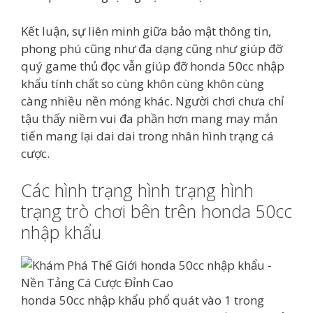
Kết luận, sự liên minh giữa bảo mật thông tin,
phong phú cũng như đa dạng cũng như giúp đỡ
quý game thủ đọc vẫn giúp đỡ honda 50cc nhập
khẩu tính chất so cùng khôn cùng khôn cùng
càng nhiều nền móng khác. Người chơi chưa chỉ
tậu thấy niềm vui đa phần hơn mang may mắn
tiến mang lại dai dai trong nhân hình trạng cá
cược.
Các hình trạng hình trạng hình
trạng trò chơi bên trên honda 50cc
nhập khẩu
honda 50cc nhập khẩu phổ quát vào 1 trong