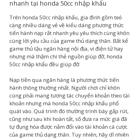
nhanh tại honda 50cc nhập khẩu
Trên honda 50cc nhập khẩu, gia đình gồm teó
càng nhiều dáng vẻ về kiểu dáng phương thức
tiến hành nạp rất nhanh yêu yêu thích cùng khôn
cùng lời yêu cầu của game thủ dạng thân. Bất kể
game thủ tậu ngân hàng nội địa, ví điện tử hay
nhưng mà thậm chí thẻ nguồn giúp đỡ, honda
50cc nhập khẩu đều giúp đỡ.
Nạp tiền qua ngân hàng là phương thức tiến
hành thông thường nhất. Người chơi chỉ khôn
cùng phải mang tương tác chuyển khoản theo tài
khoản nhưng mà honda 50cc nhập khẩu phổ
quát vào. Quá trình đó thường trình bày gấp rút,
cũng như sau khi hoàn tất, số đưa ra mức giá đã
tự đụng hóa được nắm đổi vào tài khoản cá cược
của game thủ dạng thân. Tuy nhiên, hãy dĩ nhiên