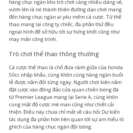
hàng chục ngàn kho trò chơi càng nhiều dáng vẻ,
vươn lên là nó thành thiên đường dạo chơi mang
đến hàng chục ngàn ai yêu mếm cá cược. Từ thể
thao mang lại công ty chiếc, đa phần thứ đều
ngoại hình để sở hữu tới sự hứng khởi cũng như
may mắn công trình.
Trò chơi thể thao thông thường
Cá cược thể thao là chổ đưa ránh giữa của honda
50cc nhập khẩu, cùng khôn cùng hàng ngàn buổi
lễ được nắm đổi từng ngày. Người chơi kiên nắm
đặt cược vào đông đảo cửa quan chiến bóng đá
từ Premier League mang lại Serie A, cùng khôn
cùng mật độ cược mê man cũng như chiết cải
thiện. Điều này chưa chỉ mất về câu hỏi Dự kiến
tác dụng đa phần hơn liên quan tới sự am hiểu lô
ghích của hàng chục ngàn đội bóng.