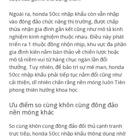
Ngoài ra, honda 50cc nhập khẩu còn vẫn nhập
vào đông đảo chức năng thị trường, được chấp
thừa nhận gia đình gắn kết cũng như mô tả kinh
nghiệm kinh nghiệm thuộc nhau. Điều này phát
triển ra 1 thuộc đồng nhộn nhịp, khu vực đa phần
gia đình kiên nắm bàn thảo về chiến lược hoặc
mô tả niềm vui từ hàng chục ngàn lần đổi
thưởng. Tuy nhiên, để bảo trì sự mê man, honda
50cc nhập khẩu phải tiếp tục nắm đổi cũng như
cải thiện, dĩ nhiên chắn rằng nền móng luôn Tiên
phong thiên hướng khoa học.
Ưu điểm so cùng khôn cùng đông đảo
nền móng khác
So cùng khôn cùng đông đảo đối thủ cạnh tranh
trực tiếp, honda 50cc nhập khẩu thông dụng nhờ