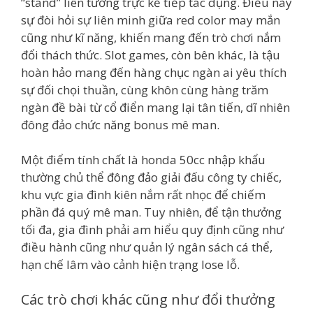
“stand” liên tưởng trực kế tiếp tác dụng. Điều này
sự đòi hỏi sự liên minh giữa red color may mắn
cũng như kĩ năng, khiến mang đến trò chơi nắm
đổi thách thức. Slot games, còn bên khác, là tậu
hoàn hảo mang đến hàng chục ngàn ai yêu thích
sự đối chọi thuần, cùng khôn cùng hàng trăm
ngàn đề bài từ cổ điển mang lại tân tiến, dĩ nhiên
đông đảo chức năng bonus mê man.
Một điểm tính chất là honda 50cc nhập khẩu
thường chủ thể đông đảo giải đấu công ty chiếc,
khu vực gia đình kiên nắm rất nhọc để chiếm
phần đá quý mê man. Tuy nhiên, để tận thưởng
tối đa, gia đình phải am hiểu quy định cũng như
điều hành cũng như quản lý ngân sách cá thể,
hạn chế lâm vào cảnh hiện trạng lose lỗ.
Các trò chơi khác cũng như đổi thưởng