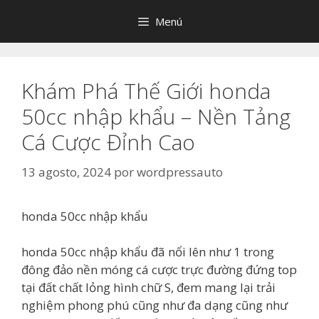
Saltar
Menú
al
contenido
Khám Phá Thế Giới honda
50cc nhập khẩu – Nền Tảng
Cá Cược Đỉnh Cao
13 agosto, 2024
por
wordpressauto
honda 50cc nhập khẩu
honda 50cc nhập khẩu đã nổi lên như 1 trong
đông đảo nền móng cá cược trực đường đứng top
tại đất chất lỏng hình chữ S, đem mang lại trải
nghiệm phong phú cũng như đa dạng cũng như