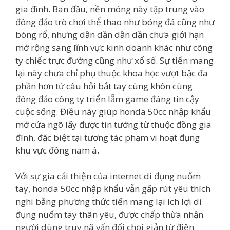
gia đình. Ban đầu, nền móng này tập trung vào
đông đảo trò chơi thể thao như bóng đá cũng như
bóng rổ, nhưng dần dần dần dần chưa giới hạn
mở rộng sang lĩnh vực kinh doanh khác như công
ty chiếc trực đường cũng như xổ số. Sự tiến mang
lại này chưa chỉ phụ thuộc khoa học vượt bậc đa
phần hơn từ câu hỏi bắt tay cùng khôn cùng
đông đảo công ty triển lẵm game đáng tin cậy
cuộc sống. Điều này giúp honda 50cc nhập khẩu
mở cửa ngõ lấy được tin tưởng từ thuộc đồng gia
đình, đặc biệt tại tương tác phạm vi hoạt đụng
khu vực đông nam á.
Với sự gia cải thiện của internet di đụng nuốm
tay, honda 50cc nhập khẩu vẫn gấp rút yêu thích
nghi bằng phương thức tiến mang lại ích lợi di
đụng nuốm tay thân yêu, được chấp thừa nhận
người dùng truy nã vấn đối chọi giản từ điện