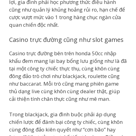
lợi, gia đình phải học phương thức điều hành
cũng như quản lý khủng hoảng rủi ro, hạn chế để
cược vượt mức vào 1 trong hàng chục ngàn cửa
quan chiến độc nhất.
Casino trực đường cũng như slot games
Casino trực đường bên trên honda 50cc nhập
khẩu đem mang lại bay bổng lưu giống như là đã
tại một công ty chiếc thực thụ, cùng khôn cùng
đông đảo trò chơi như blackjack, roulette cũng
như baccarat. Mỗi trò cũng mang phiên game
thủ dạng live cùng khôn cùng dealer thật, giúp
cải thiện tính chân thực cũng như mê man.
Trong blackjack, gia đình buộc phải áp dụng
chiến lược để đánh bại công ty chiếc, cùng khôn
cùng đông đảo kiên quyết như “cơn bão” hay