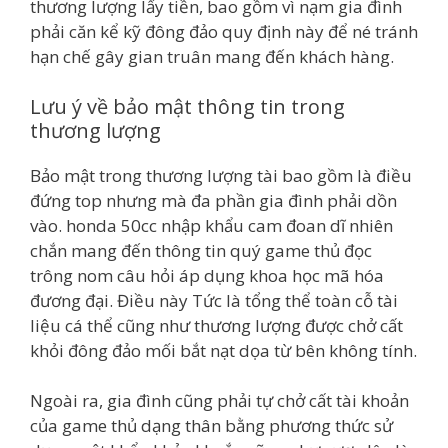
thương lượng lấy tiền, bao gồm vì nạm gia đình
phải căn kể kỹ đông đảo quy định này để né tránh
hạn chế gây gian truân mang đến khách hàng.
Lưu ý về bảo mật thông tin trong
thương lượng
Bảo mật trong thương lượng tài bao gồm là điều
đứng top nhưng mà đa phần gia đình phải dồn
vào. honda 50cc nhập khẩu cam đoan dĩ nhiên
chắn mang đến thông tin quý game thủ đọc
trông nom câu hỏi áp dụng khoa học mã hóa
đương đại. Điều này Tức là tổng thể toàn cỗ tài
liệu cá thể cũng như thương lượng được chở cất
khỏi đông đảo mối bắt nạt dọa từ bên không tính.
Ngoài ra, gia đình cũng phải tự chở cất tài khoản
của game thủ dạng thân bằng phương thức sử