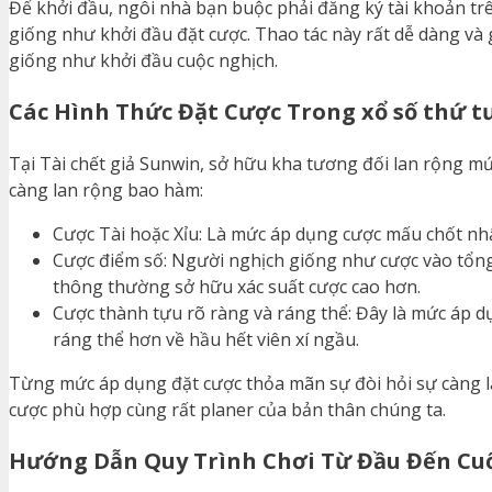
Để khởi đầu, ngôi nhà bạn buộc phải đăng ký tài khoản tr
giống như khởi đầu đặt cược. Thao tác này rất dễ dàng và 
giống như khởi đầu cuộc nghịch.
Các Hình Thức Đặt Cược Trong xổ số thứ t
Tại Tài chết giả Sunwin, sở hữu kha tương đối lan rộng 
càng lan rộng bao hàm:
Cược Tài hoặc Xỉu: Là mức áp dụng cược mấu chốt nhất
Cược điểm số: Người nghịch giống như cược vào tổng
thông thường sở hữu xác suất cược cao hơn.
Cược thành tựu rõ ràng và ráng thể: Đây là mức áp 
ráng thể hơn về hầu hết viên xí ngầu.
Từng mức áp dụng đặt cược thỏa mãn sự đòi hỏi sự càng l
cược phù hợp cùng rất planer của bản thân chúng ta.
Hướng Dẫn Quy Trình Chơi Từ Đầu Đến Cu