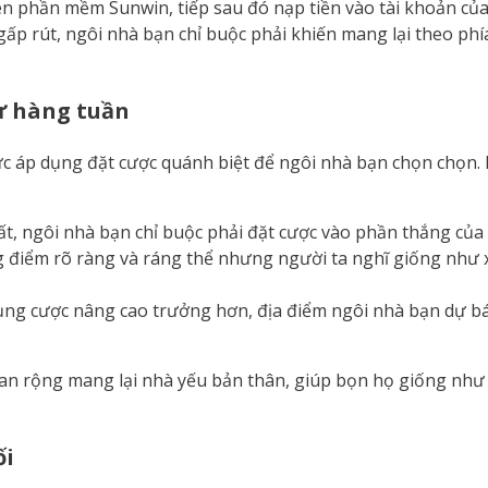
ên phần mềm Sunwin, tiếp sau đó nạp tiền vào tài khoản củ
gấp rút, ngôi nhà bạn chỉ buộc phải khiến mang lại theo ph
ư hàng tuần
mức áp dụng đặt cược quánh biệt để ngôi nhà bạn chọn chọn
, ngôi nhà bạn chỉ buộc phải đặt cược vào phần thắng của “
 điểm rõ ràng và ráng thể nhưng người ta nghĩ giống như x
dụng cược nâng cao trưởng hơn, địa điểm ngôi nhà bạn dự b
an rộng mang lại nhà yếu bản thân, giúp bọn họ giống như 
ối