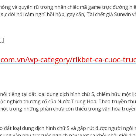
phỏng và quyến rũ trong nhân chiếc mã game trực đường hiệ
 đòi hỏi cảm nghĩ hồi hộp, gay cấn, Tài chết giả Sunwin v
u
om.vn/wp-category/rikbet-ca-cuoc-truc
ổi tiếng tại đất loại dung dịch hình chữ S, chiếm hữu một l
uộc nghịch thượng cổ của Nước Trung Hoa. Theo truyền thuy
h một trong những phần chưa còn thiếu trong văn hóa truyề
ào đất loại dung dịch hình chữ S và gấp rút được người ngô
ung vẫn phụ trợ cuộc nghịch này vượt ra khỏi nhãi giới địa