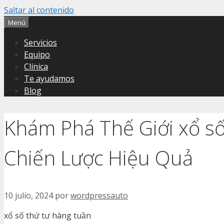
Saltar al contenido
Menú
Servicios
Equipo
Clínica
Te ayudamos
Blog
Khám Phá Thế Giới xổ số
Chiến Lược Hiệu Quả
10 julio, 2024
por
wordpressauto
xổ số thứ tư hàng tuần