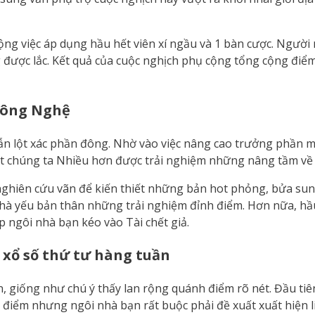
 cộng việc áp dụng hầu hết viên xí ngầu và 1 bàn cược. Ngườ
 được lắc. Kết quả của cuộc nghịch phụ cộng tổng cộng điểm 
 Công Nghệ
vẫn lột xác phần đông. Nhờ vào việc nâng cao trưởng phần m
t chúng ta Nhiều hơn được trải nghiệm những nâng tầm về b
 nghiên cứu vãn để kiến thiết những bản hot phỏng, bửa su
hà yếu bản thân những trải nghiệm đỉnh điểm. Hơn nữa, hầu
 ngôi nhà bạn kéo vào Tài chết giả.
 xổ số thứ tư hàng tuần
in, giống như chú ý thấy lan rộng quánh điểm rõ nét. Đầu ti
ịa điểm nhưng ngôi nhà bạn rất buộc phải đề xuất xuất hiện 