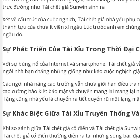
trực đường như Tài chết giả Sunwin sinh ra.
Xét về cấu trúc của cuộc nghịch, Tài chết giả nhà yếu phụ
thành tựu của chưa ít viên xí ngầu Lúc trước anh em chúng
ngầu đó.
Sự Phát Triển Của Tài Xỉu Trong Thời Đại
Với sự bùng nổ của Internet và smartphone, Tài chết giả 
ngôi nhà bạn chẳng những giống như kéo cuộc nghịch giậ
Các ngôi nhà nâng cao trưởng vẫn chưa giới hạn điều tra
cao cường hào kiệt bảo mật và chuyển mang lại mang lại n
Tặng cũng nhà yếu là chuyển ra tiết quyến rũ một lạng mập
Sự Khác Biệt Giữa Tài Xỉu Truyền Thống Và
Khi so sánh giữa Tài chết giả cổ điển và Tài chết giả Sunw
Tài chết giả cổ điển thường diễn ra tại những sòng bài, đ