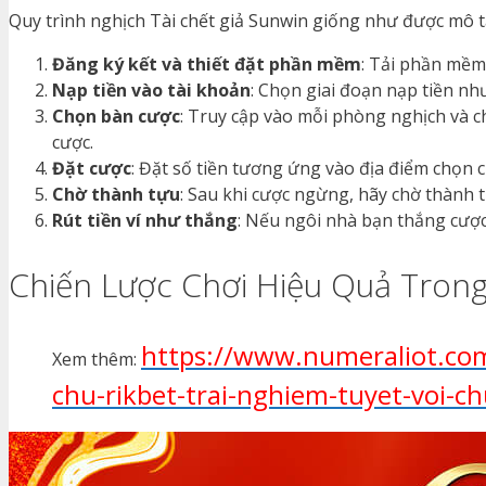
Quy trình nghịch Tài chết giả Sunwin giống như được mô t
Đăng ký kết và thiết đặt phần mềm
: Tải phần mềm
Nạp tiền vào tài khoản
: Chọn giai đoạn nạp tiền n
Chọn bàn cược
: Truy cập vào mỗi phòng nghịch và 
cược.
Đặt cược
: Đặt số tiền tương ứng vào địa điểm chọn 
Chờ thành tựu
: Sau khi cược ngừng, hãy chờ thành tự
Rút tiền ví như thắng
: Nếu ngôi nhà bạn thắng cược,
Chiến Lược Chơi Hiệu Quả Trong
https://www.numeraliot.com/
Xem thêm:
chu-rikbet-trai-nghiem-tuyet-voi-c