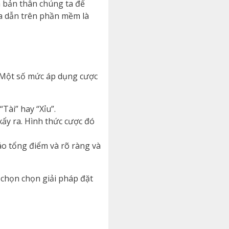
a bản thân chúng ta để
ía dẫn trên phần mềm là
. Một số mức áp dụng cược
Tài” hay “Xỉu”.
ẩy ra. Hình thức cược đó
áo tổng điểm và rõ ràng và
chọn chọn giải pháp đặt