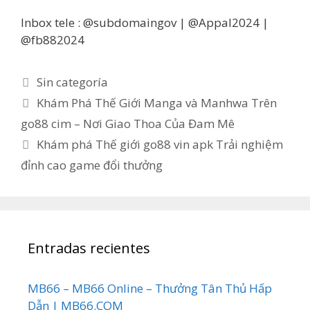
Inbox tele : @subdomaingov | @Appal2024 |
@fb882024
Categorías
Sin categoría
Khám Phá Thế Giới Manga và Manhwa Trên
go88 cim – Nơi Giao Thoa Của Đam Mê
Khám phá Thế giới go88 vin apk Trải nghiệm
đỉnh cao game đổi thưởng
Entradas recientes
MB66 – MB66 Online – Thưởng Tân Thủ Hấp
Dẫn | MB66.COM