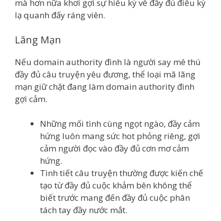
mà hơn nữa khơi gợi sự hiếu kỳ về đầy đủ điều kỳ
lạ quanh đấy ráng viên.
Lãng Mạn
Nếu domain authority đình là người say mê thú
đầy đủ câu truyện yêu đương, thể loại mã lãng
mạn giữ chặt đang làm domain authority đình
gợi cảm.
Những mối tình cùng ngọt ngào, đầy cảm
hứng luôn mang sức hot phỏng riêng, gợi
cảm người đọc vào đầy đủ cơn mơ cảm
hứng.
Tình tiết câu truyện thường được kiến chế
tạo từ đầy đủ cuộc khảm bên không thể
biết trước mang đến đầy đủ cuộc phân
tách tay đầy nước mắt.