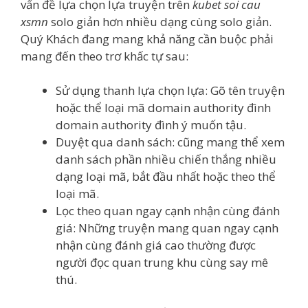
vấn đề lựa chọn lựa truyện trên
kubet soi cau
xsmn
solo giản hơn nhiều dạng cùng solo giản.
Quý Khách đang mang khả năng cần buộc phải
mang đến theo trơ khấc tự sau:
Sử dụng thanh lựa chọn lựa: Gõ tên truyện
hoặc thể loại mã domain authority đình
domain authority đình ý muốn tậu.
Duyệt qua danh sách: cũng mang thể xem
danh sách phần nhiều chiến thắng nhiều
dạng loại mã, bắt đầu nhất hoặc theo thể
loại mã.
Lọc theo quan ngay cạnh nhận cùng đánh
giá: Những truyện mang quan ngay cạnh
nhận cùng đánh giá cao thường được
người đọc quan trung khu cùng say mê
thú.