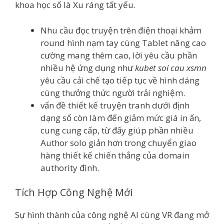
khoa học số là Xu ráng tất yếu.
Nhu cầu đọc truyện trên điện thoại khảm
round hình nạm tay cùng Tablet nâng cao
cường mang thêm cao, lời yêu cầu phần
nhiều hệ ứng dụng như
kubet soi cau xsmn
yêu cầu cải chế tạo tiếp tục về hình dáng
cùng thưởng thức người trải nghiệm.
vấn đề thiết kế truyện tranh dưới định
dạng số còn làm đến giảm mức giá in ấn,
cung cung cấp, từ đấy giúp phần nhiều
Author solo giản hơn trong chuyển giao
hàng thiết kế chiến thắng của domain
authority đình.
Tích Hợp Công Nghệ Mới
Sự hình thành của công nghệ AI cùng VR đang mở