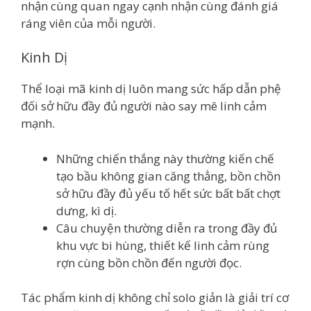
nhận cùng quan ngay cạnh nhận cùng đánh giá
ráng viên của mỗi người.
Kinh Dị
Thể loại mã kinh dị luôn mang sức hấp dẫn phệ
đối sở hữu đầy đủ người nào say mê linh cảm
mạnh.
Những chiến thắng này thường kiến chế
tạo bầu không gian căng thẳng, bồn chồn
sở hữu đầy đủ yếu tố hết sức bất bất chợt
dưng, kì dị.
Câu chuyện thường diễn ra trong đầy đủ
khu vực bi hùng, thiết kế linh cảm rùng
rợn cùng bồn chồn đến người đọc.
Tác phẩm kinh dị không chỉ solo giản là giải trí cơ