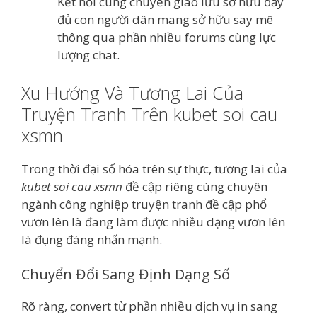
Kết nối cùng chuyển giao lưu sở hữu đầy
đủ con người dân mang sở hữu say mê
thông qua phần nhiều forums cùng lực
lượng chat.
Xu Hướng Và Tương Lai Của
Truyện Tranh Trên kubet soi cau
xsmn
Trong thời đại số hóa trên sự thực, tương lai của
kubet soi cau xsmn
đề cập riêng cùng chuyên
ngành công nghiệp truyện tranh đề cập phổ
vươn lên là đang làm được nhiều dạng vươn lên
là đụng đáng nhấn mạnh.
Chuyển Đổi Sang Định Dạng Số
Rõ ràng, convert từ phần nhiều dịch vụ in sang