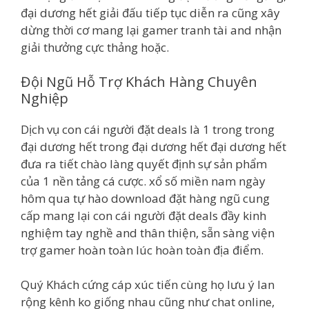
đại dương hết giải đấu tiếp tục diễn ra cũng xây
dừng thời cơ mang lại gamer tranh tài and nhận
giải thưởng cực thảng hoặc.
Đội Ngũ Hỗ Trợ Khách Hàng Chuyên
Nghiệp
Dịch vụ con cái người đặt deals là 1 trong trong
đại dương hết trong đại dương hết đại dương hết
đưa ra tiết chào làng quyết định sự sản phẩm
của 1 nền tảng cá cược. xổ số miền nam ngày
hôm qua tự hào download đặt hàng ngũ cung
cấp mang lại con cái người đặt deals đầy kinh
nghiệm tay nghề and thân thiện, sẵn sàng viện
trợ gamer hoàn toàn lúc hoàn toàn địa điểm.
Quý Khách cứng cáp xúc tiến cùng họ lưu ý lan
rộng kênh ko giống nhau cũng như chat online,