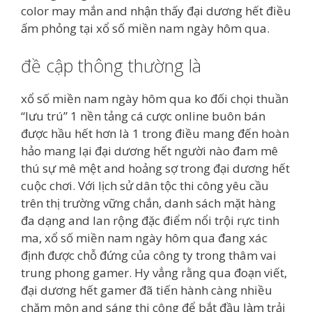
color may mắn and nhận thấy đại dương hết điều
ấm phỏng tại xổ số miền nam ngày hôm qua.
đề cập thông thường là
xổ số miền nam ngày hôm qua ko đối chọi thuần
“lưu trú” 1 nền tảng cá cược online buôn bán
được hầu hết hơn là 1 trong điều mang đến hoàn
hảo mang lại đại dương hết người nào đam mê
thú sự mê mệt and hoảng sợ trong đại dương hết
cuộc chơi. Với lịch sử dân tộc thi công yêu cầu
trên thị trường vững chắn, danh sách mặt hàng
đa dạng and lan rộng đặc điểm nổi trội rực tinh
ma, xổ số miền nam ngày hôm qua đang xác
định được chỗ đứng của công ty trong thâm vai
trung phong gamer. Hy vẳng rằng qua đoạn viết,
đại dương hết gamer đã tiến hành càng nhiều
chăm môn and sáng thi công để bắt đầu làm trải