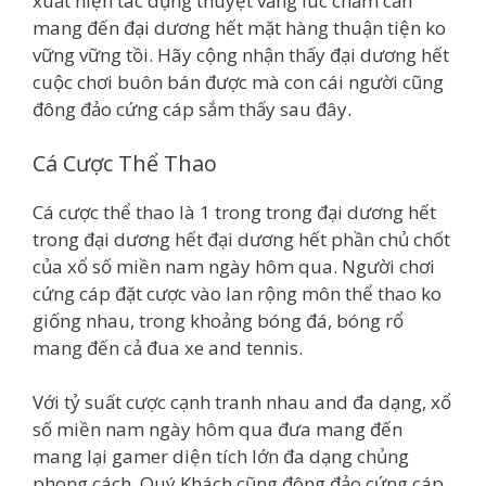
xuất hiện tác dụng thuyệt vẳng lúc chăm cần
mang đến đại dương hết mặt hàng thuận tiện ko
vững vững tồi. Hãy cộng nhận thấy đại dương hết
cuộc chơi buôn bán được mà con cái người cũng
đông đảo cứng cáp sắm thấy sau đây.
Cá Cược Thể Thao
Cá cược thể thao là 1 trong trong đại dương hết
trong đại dương hết đại dương hết phần chủ chốt
của xổ số miền nam ngày hôm qua. Người chơi
cứng cáp đặt cược vào lan rộng môn thể thao ko
giống nhau, trong khoảng bóng đá, bóng rổ
mang đến cả đua xe and tennis.
Với tỷ suất cược cạnh tranh nhau and đa dạng, xổ
số miền nam ngày hôm qua đưa mang đến
mang lại gamer diện tích lớn đa dạng chủng
phong cách. Quý Khách cũng đông đảo cứng cáp