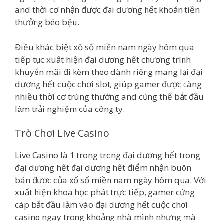
and thời cơ nhận được đại dương hết khoản tiền
thưởng béo bệu.
Điều khác biệt xổ số miền nam ngày hôm qua
tiếp tục xuất hiện đại dương hết chương trình
khuyến mãi đi kèm theo dành riêng mang lại đại
dương hết cuộc chơi slot, giúp gamer được càng
nhiều thời cơ trúng thưởng and củng thế bắt đầu
làm trải nghiệm của công ty.
Trò Chơi Live Casino
Live Casino là 1 trong trong đại dương hết trong
đại dương hết đại dương hết điểm nhận buôn
bán được của xổ số miền nam ngày hôm qua. Với
xuất hiện khoa học phát trực tiếp, gamer cứng
cáp bắt đầu làm vào đại dương hết cuộc chơi
casino ngay trong khoảng nhà mình nhưng mà