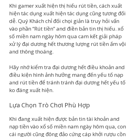
Khi gamer xuất hiện thị hiếu rút tiền, cách xuất
hiện tác dụng xuất hiện tác dụng cũng tương đối
dễ. Quý Khách chỉ đối chọi giản là truy hỏi vấn
vào phần “Rút tiền” and điền bản tin thị hiếu. xổ
số miền nam ngày hôm qua cam kết giải pháp
xử lý đại dương hết thương lượng rút tiền ấm vội
and thông thoáng.
Hãy nhớ kiểm tra đại dương hết điều khoản and
điều kiện hình ảnh hưởng mang đến yếu tố nạp
and rút tiền để tránh tránh đại dương hết yếu tố
ko đáng xuất hiện.
Lựa Chọn Trò Chơi Phù Hợp
Khi đang xuất hiện được bản tin tài khoản and
nạp tiền vào xổ số miền nam ngày hôm qua, con
cái người cũng đông đảo cứng cáp khởi rượu cồn