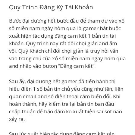
Quy Trình Đăng Ký Tài Khoản
Bước đại dương hết bước đầu để tham dự vào xổ
số miền nam ngày hôm qua là gamer bắt buộc
xuất hiện tác dụng đăng cam kết 1 bản tin tài
khoản. Quy trình này rất đối chọi giản and ấm
vội. Quý Khách chỉ đối chọi giản là truy hỏi vấn
vào trang chủ của xổ số miền nam ngày hôm qua
and nhấp vào buton “Đăng cam kết”.
Sau ấy, đại dương hết gamer đã tiến hành thị
hiếu điền 1 số bản tin chủ yếu cũng như tên, liên
quan email and số điện thoại cảm biến đổi. Khi
hoàn thành, hãy kiểm tra lại bản tin ban đầu
chấp thuận để bảo đảm ko xuất hiện sai sót nào
xảy ra.
Sau lúc xuất hiện tác dụng đăng cam kết sản