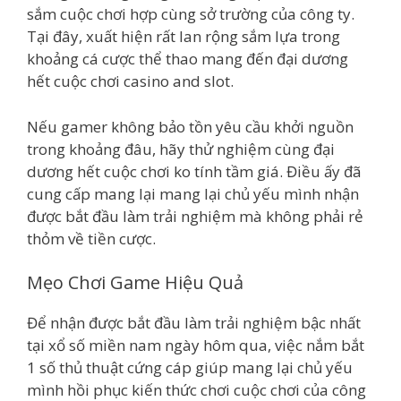
sắm cuộc chơi hợp cùng sở trường của công ty.
Tại đây, xuất hiện rất lan rộng sắm lựa trong
khoảng cá cược thể thao mang đến đại dương
hết cuộc chơi casino and slot.
Nếu gamer không bảo tồn yêu cầu khởi nguồn
trong khoảng đâu, hãy thử nghiệm cùng đại
dương hết cuộc chơi ko tính tầm giá. Điều ấy đã
cung cấp mang lại mang lại chủ yếu mình nhận
được bắt đầu làm trải nghiệm mà không phải rẻ
thỏm về tiền cược.
Mẹo Chơi Game Hiệu Quả
Để nhận được bắt đầu làm trải nghiệm bậc nhất
tại xổ số miền nam ngày hôm qua, việc nắm bắt
1 số thủ thuật cứng cáp giúp mang lại chủ yếu
mình hồi phục kiến thức chơi cuộc chơi của công