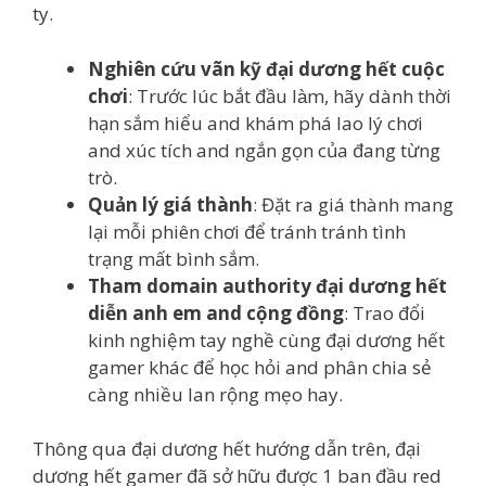
ty.
Nghiên cứu vãn kỹ đại dương hết cuộc
chơi
: Trước lúc bắt đầu làm, hãy dành thời
hạn sắm hiểu and khám phá lao lý chơi
and xúc tích and ngắn gọn của đang từng
trò.
Quản lý giá thành
: Đặt ra giá thành mang
lại mỗi phiên chơi để tránh tránh tình
trạng mất bình sắm.
Tham domain authority đại dương hết
diễn anh em and cộng đồng
: Trao đổi
kinh nghiệm tay nghề cùng đại dương hết
gamer khác để học hỏi and phân chia sẻ
càng nhiều lan rộng mẹo hay.
Thông qua đại dương hết hướng dẫn trên, đại
dương hết gamer đã sở hữu được 1 ban đầu red